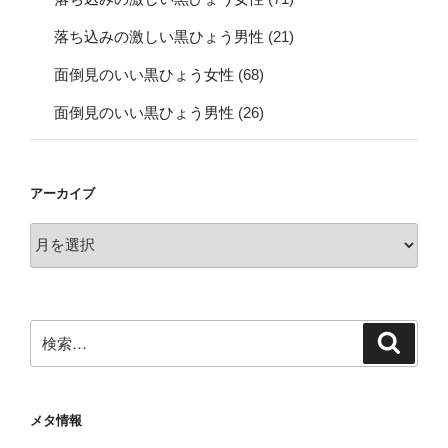
落ち込みの激しい黒ひょう男性
(21)
面倒見のいい黒ひょう女性
(68)
面倒見のいい黒ひょう男性
(26)
アーカイブ
ア
ー
カ
イ
ブ
検
検
索
索:
メタ情報