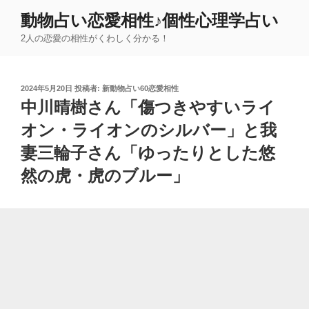
コ
動物占い恋愛相性♪個性心理学占い
ン
2人の恋愛の相性がくわしく分かる！
テ
ン
ツ
投
2024年5月20日
投稿者:
新動物占い60恋愛相性
へ
稿
中川晴樹さん「傷つきやすいライ
ス
日:
キ
オン・ライオンのシルバー」と我
ッ
妻三輪子さん「ゆったりとした悠
プ
然の虎・虎のブルー」