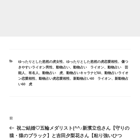
カ
ゆったりとした悠然の虎女性
、
ゆったりとした悠然の虎恋愛相性
、
傷つ
テ
きやすいライオン男性
、
動物占い
、
動物占い ライオン
、
動物占い 芸
ゴ
能人、有名人
、
動物占い 虎
、
動物占いキャラナビ60
、
動物占いライオ
リ
ン恋愛相性
、
動物占い虎恋愛相性
、
新動物占い60 ライオン
、
新動物占
ー
い60 虎
投
前
前
稿
の
祝ご結婚♡五輪メダリスト(^^♪新濱立也さん【守りの
ナ
投
猿・猿のブラック】と吉田夕梨花さん【粘り強いひつ