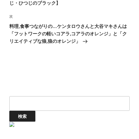
ビ
稿
じ・ひつじのブラック】
ゲ
次
次
ー
の
シ
料理,食事つながりの…ケンタロウさんと大谷マキさんは
投
「フットワークの軽いコアラ,コアラのオレンジ」と「ク
ョ
稿
リエイティブな狼,狼のオレンジ」
ン