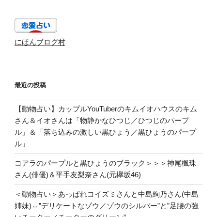
にほんブログ村
最近の投稿
【動物占い】カップルYouTuberのキムイオハウスのキム
さん＆イオさんは「物静かなひつじ／ひつじのパープ
ル」＆「落ち込みの激しい黒ひょう／黒ひょうのパープ
ル」
コアラのパープルと黒ひょうのブラック＞＞＞神尾楓珠
さん(俳優)＆平手友梨奈さん(元欅坂46)
＜動物占い＞あっぱれコイズミさんと中島絢乃さん(中島
姉妹)⇔”デリケートなゾウ／ゾウのシルバー”と”足腰の強