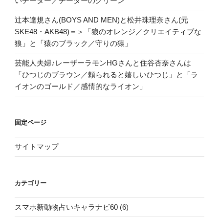
いチーター／チーターのグリーン”
辻本達規さん(BOYS AND MEN)と松井珠理奈さん(元
SKE48・AKB48)＝＞「狼のオレンジ／クリエイティブな
狼」と「猿のブラック／守りの猿」
芸能人夫婦♪レーザーラモンHGさんと住谷杏奈さんは
「ひつじのブラウン／頼られると嬉しいひつじ」と「ラ
イオンのゴールド／感情的なライオン」
固定ページ
サイトマップ
カテゴリー
スマホ新動物占いキャラナビ60
(6)