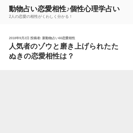
コ
動物占い恋愛相性♪個性心理学占い
ン
2人の恋愛の相性がくわしく分かる！
テ
ン
ツ
投
2018年9月2日
投稿者:
新動物占い60恋愛相性
へ
稿
人気者のゾウと磨き上げられたた
ス
日:
キ
ぬきの恋愛相性は？
ッ
プ