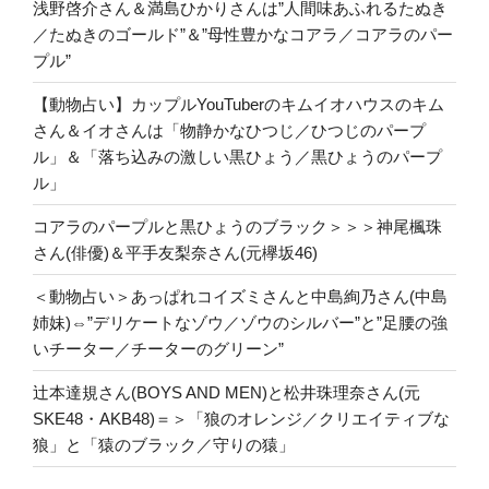
浅野啓介さん＆満島ひかりさんは”人間味あふれるたぬき
／たぬきのゴールド”＆”母性豊かなコアラ／コアラのパー
プル”
【動物占い】カップルYouTuberのキムイオハウスのキム
さん＆イオさんは「物静かなひつじ／ひつじのパープ
ル」＆「落ち込みの激しい黒ひょう／黒ひょうのパープ
ル」
コアラのパープルと黒ひょうのブラック＞＞＞神尾楓珠
さん(俳優)＆平手友梨奈さん(元欅坂46)
＜動物占い＞あっぱれコイズミさんと中島絢乃さん(中島
姉妹)⇔”デリケートなゾウ／ゾウのシルバー”と”足腰の強
いチーター／チーターのグリーン”
辻本達規さん(BOYS AND MEN)と松井珠理奈さん(元
SKE48・AKB48)＝＞「狼のオレンジ／クリエイティブな
狼」と「猿のブラック／守りの猿」