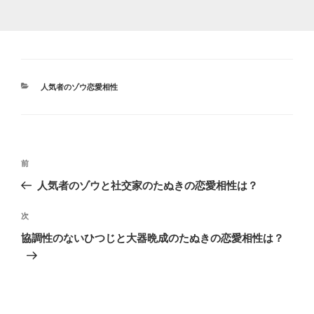
カ
人気者のゾウ恋愛相性
テ
ゴ
リ
ー
投
前
前
稿
の
人気者のゾウと社交家のたぬきの恋愛相性は？
ナ
投
ビ
稿
次
次
ゲ
の
協調性のないひつじと大器晩成のたぬきの恋愛相性は？
投
ー
稿
シ
ョ
ン