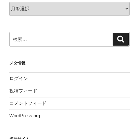
ア
ー
カ
イ
ブ
検
検
索
索:
メタ情報
ログイン
投稿フィード
コメントフィード
WordPress.org
姉妹サイト