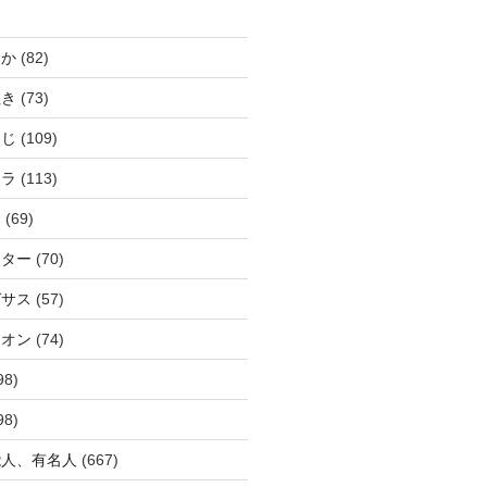
じか
(82)
ぬき
(73)
つじ
(109)
アラ
(113)
ウ
(69)
ーター
(70)
ガサス
(57)
イオン
(74)
98)
98)
能人、有名人
(667)