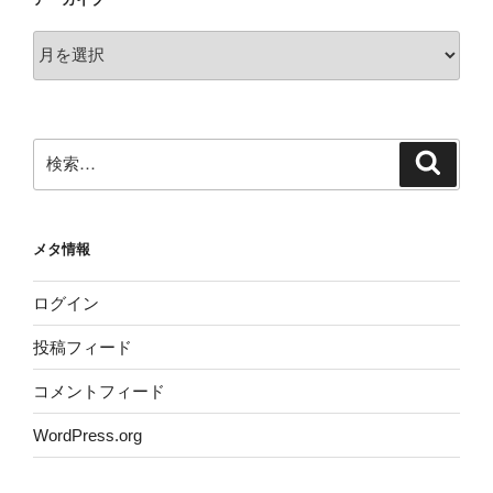
ア
ー
カ
イ
ブ
検
検
索
索:
メタ情報
ログイン
投稿フィード
コメントフィード
WordPress.org