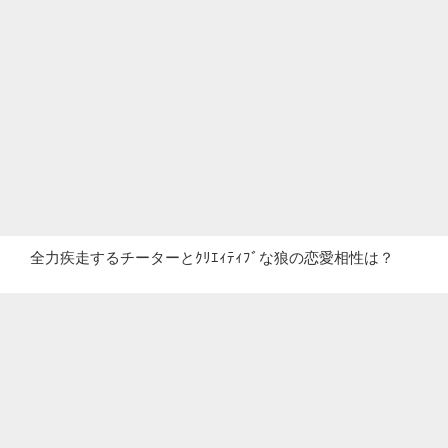
全力疾走するチーターとｸﾘｴｨﾃｨﾌﾞな狼の恋愛相性は？