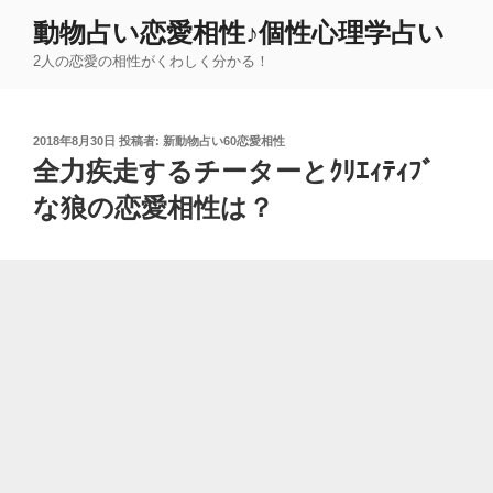
コ
動物占い恋愛相性♪個性心理学占い
ン
2人の恋愛の相性がくわしく分かる！
テ
ン
ツ
投
2018年8月30日
投稿者:
新動物占い60恋愛相性
へ
稿
全力疾走するチーターとｸﾘｴｨﾃｨﾌﾞ
ス
日:
キ
な狼の恋愛相性は？
ッ
プ