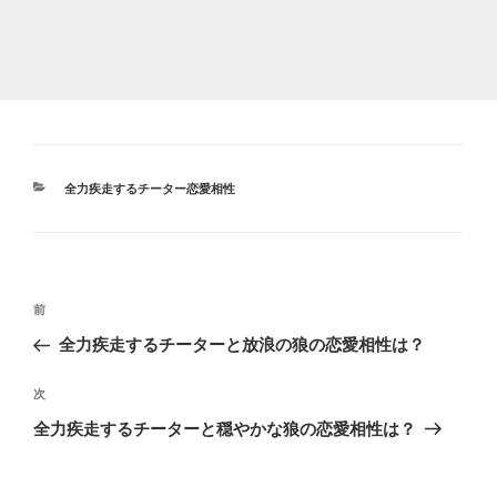
カ
全力疾走するチーター恋愛相性
テ
ゴ
リ
ー
投
前
前
稿
の
全力疾走するチーターと放浪の狼の恋愛相性は？
ナ
投
ビ
稿
次
次
ゲ
の
全力疾走するチーターと穏やかな狼の恋愛相性は？
投
ー
稿
シ