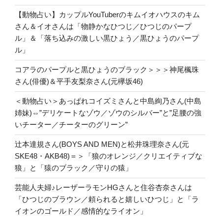
【動物占い】カップルYouTuberのキムイオハウスのキム
さん＆イオさんは「物静かなひつじ／ひつじのパープ
ル」＆「落ち込みの激しい黒ひょう／黒ひょうのパープ
ル」
コアラのパープルと黒ひょうのブラック＞＞＞神尾楓珠
さん(俳優)＆平手友梨奈さん(元欅坂46)
＜動物占い＞あっぱれコイズミさんと中島絢乃さん(中島
姉妹)⇔”デリケートなゾウ／ゾウのシルバー”と”足腰の強
いチーター／チーターのグリーン”
辻本達規さん(BOYS AND MEN)と松井珠理奈さん(元
SKE48・AKB48)＝＞「狼のオレンジ／クリエイティブな
狼」と「猿のブラック／守りの猿」
芸能人夫婦♪レーザーラモンHGさんと住谷杏奈さんは
「ひつじのブラウン／頼られると嬉しいひつじ」と「ラ
イオンのゴールド／感情的なライオン」