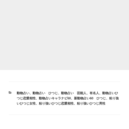
カ
動物占い
、
動物占い ひつじ
、
動物占い 芸能人、有名人
、
動物占いひ
テ
つじ恋愛相性
、
動物占いキャラナビ60
、
新動物占い60 ひつじ
、
粘り強
ゴ
いひつじ女性
、
粘り強いひつじ恋愛相性
、
粘り強いひつじ男性
リ
ー