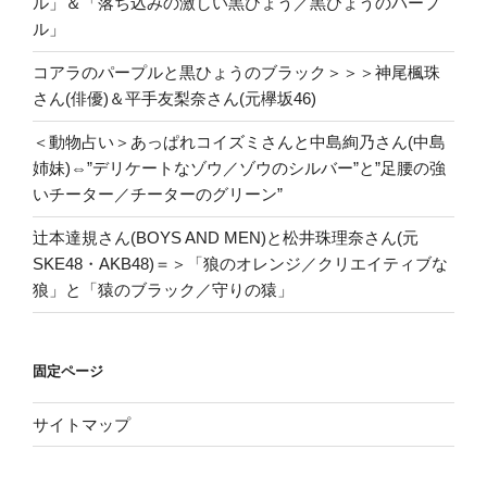
ル」＆「落ち込みの激しい黒ひょう／黒ひょうのパープ
ル」
コアラのパープルと黒ひょうのブラック＞＞＞神尾楓珠
さん(俳優)＆平手友梨奈さん(元欅坂46)
＜動物占い＞あっぱれコイズミさんと中島絢乃さん(中島
姉妹)⇔”デリケートなゾウ／ゾウのシルバー”と”足腰の強
いチーター／チーターのグリーン”
辻本達規さん(BOYS AND MEN)と松井珠理奈さん(元
SKE48・AKB48)＝＞「狼のオレンジ／クリエイティブな
狼」と「猿のブラック／守りの猿」
固定ページ
サイトマップ