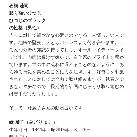
石橋 蓮司
粘り強いひつじ
ひつじのブラック
の性格（男性）
周りに対して細やかな心遣いのできる、人懐っこい人で
す。地味で堅実、人ともバランスよく付き合います。い
ろんな分野の知識を持っており、オールマイティータイ
プです。内面は負けず嫌いで、自信家のプライドを秘め
ています。世の中の流れに遅れることのないように、あ
らゆる情報を集めることに力を注ぎます。好奇心を刺激
されたことに対しては全力で取り組みますが、執着がで
きないタチなので、長期的な計画にじっくり取り組むの
は苦手だったりします。
そして、緑魔子さんの動物占いです。
緑 魔子（みどり まこ）
生年月日：1944年（昭和19年）3月26日
動物占い