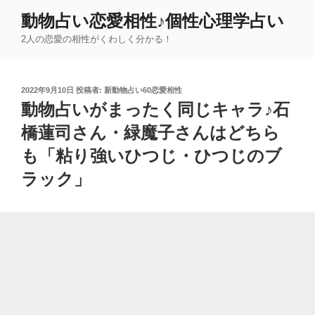
コ
動物占い恋愛相性♪個性心理学占い
ン
2人の恋愛の相性がくわしく分かる！
テ
ン
ツ
投
2022年9月10日
投稿者:
新動物占い60恋愛相性
へ
稿
動物占いがまったく同じキャラ♪石
ス
日:
キ
橋蓮司さん・緑魔子さんはどちら
ッ
も「粘り強いひつじ・ひつじのブ
プ
ラック」