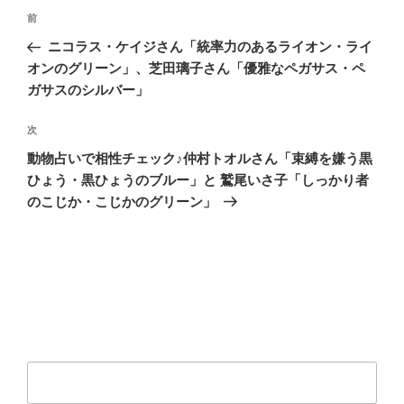
投
前
前
稿
の
ニコラス・ケイジさん「統率力のあるライオン・ライ
ナ
投
オンのグリーン」、芝田璃子さん「優雅なペガサス・ペ
ビ
稿
ガサスのシルバー」
ゲ
次
次
ー
の
シ
動物占いで相性チェック♪仲村トオルさん「束縛を嫌う黒
投
ひょう・黒ひょうのブルー」と 鷲尾いさ子「しっかり者
ョ
稿
のこじか・こじかのグリーン」
ン