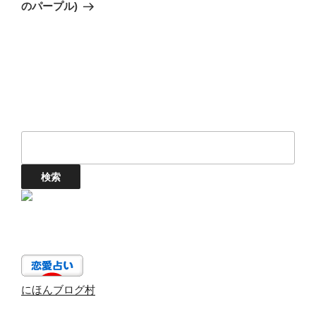
稿
のパープル)
ン
にほんブログ村