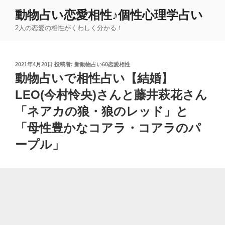
コ
動物占い恋愛相性♪個性心理学占い
ン
2人の恋愛の相性がくわしく分かる！
テ
ン
ツ
投
2021年4月20日
投稿者:
新動物占い60恋愛相性
へ
稿
動物占いで相性占い【結婚】
ス
日:
キ
LEO(今村怜央)さんと藤井萩花さん
ッ
「ネアカの狼・狼のレッド」と
プ
「母性豊かなコアラ・コアラのパ
ープル」