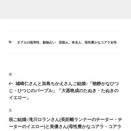
カ
ネアカの狼男性
、
動物占い 芸能人、有名人
、
母性豊かなコアラ女性
テ
ゴ
リ
ー
投
前
前
稿
の
城崎仁さんと加島ちかえさんご結婚♪「物静かなひつ
ナ
投
じ・ひつじのパープル」「大器晩成のたぬき・たぬきの
ビ
稿
イエロー」
ゲ
次
次
ー
の
シ
祝ご結婚♪滝川ロランさん(長距離ランナーのチーター・チ
投
ーターのイエロー)と美優さん(母性豊かなコアラ・コアラ
ョ