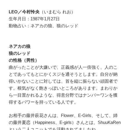
LEO／今村怜央
（いまむら れお）
生年月日：1987年1月27日
動物占い：ネアカの狼、狼のレッド
ネアカの狼
狼のレッド
の性格（男性）
曲がったことが大嫌いで、正義感が人一倍強く、人のこ
とであってもとにかくスジを通そうとします。自分が納
得いかないことに対しては、首を縦に振らない頑固者で
す。根気がなく飽きっぽいところがあります。まわりか
ら一目置かれるような、得意分野ではナンバーワンを獲
得するパワーを持っている人です。
お相手の藤井萩花さんは、Flower、E-Girls、そして、姉
の藤井夏恋（Happiness、E-girls）さんとは、ShuuKaRen
という二人ユニットでも活動されてましたね。