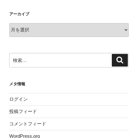
アーカイブ
ア
ー
カ
イ
ブ
検
検
索
索:
メタ情報
ログイン
投稿フィード
コメントフィード
WordPress.org