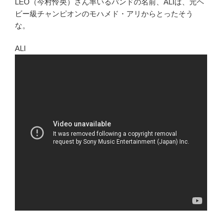
LEO（今村怜央）さん率いるバンドの名前、ALIは、元ヘ
ビー級チャンピオンのモハメド・アリからとったそう
な。
ALI