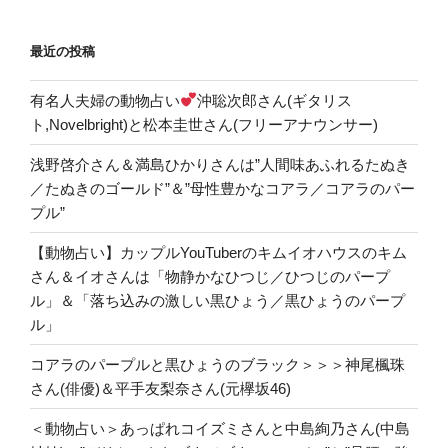
最近の投稿
有名人夫婦の動物占い
沖聡次郎さん(ギタリス
ト,Novelbright)と松本圭世さん(フリーアナウンサー)
浅野啓介さん＆満島ひかりさんは”人間味あふれるたぬき
／たぬきのゴールド”＆”母性豊かなコアラ／コアラのパー
プル”
【動物占い】カップルYouTuberのキムイオハウスのキム
さん＆イオさんは「物静かなひつじ／ひつじのパープ
ル」＆「落ち込みの激しい黒ひょう／黒ひょうのパープ
ル」
コアラのパープルと黒ひょうのブラック＞＞＞神尾楓珠
さん(俳優)＆平手友梨奈さん(元欅坂46)
＜動物占い＞あっぱれコイズミさんと中島絢乃さん(中島