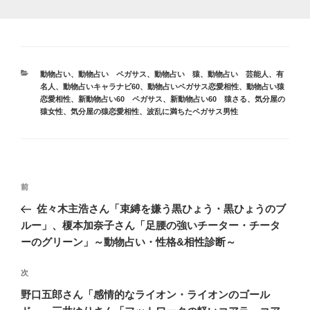
カ
動物占い
、
動物占い ペガサス
、
動物占い 猿
、
動物占い 芸能人、有
テ
名人
、
動物占いキャラナビ60
、
動物占いペガサス恋愛相性
、
動物占い猿
ゴ
恋愛相性
、
新動物占い60 ペガサス
、
新動物占い60 猿さる
、
気分屋の
リ
猿女性
、
気分屋の猿恋愛相性
、
波乱に満ちたペガサス男性
ー
投
前
前
稿
の
佐々木主浩さん「束縛を嫌う黒ひょう・黒ひょうのブ
ナ
投
ルー」、榎本加奈子さん「足腰の強いチーター・チータ
ビ
稿
ーのグリーン」～動物占い・性格&相性診断～
ゲ
次
次
ー
の
シ
野口五郎さん「感情的なライオン・ライオンのゴール
投