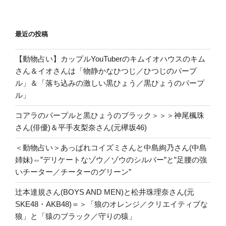
最近の投稿
【動物占い】カップルYouTuberのキムイオハウスのキム
さん＆イオさんは「物静かなひつじ／ひつじのパープ
ル」＆「落ち込みの激しい黒ひょう／黒ひょうのパープ
ル」
コアラのパープルと黒ひょうのブラック＞＞＞神尾楓珠
さん(俳優)＆平手友梨奈さん(元欅坂46)
＜動物占い＞あっぱれコイズミさんと中島絢乃さん(中島
姉妹)⇔”デリケートなゾウ／ゾウのシルバー”と”足腰の強
いチーター／チーターのグリーン”
辻本達規さん(BOYS AND MEN)と松井珠理奈さん(元
SKE48・AKB48)＝＞「狼のオレンジ／クリエイティブな
狼」と「猿のブラック／守りの猿」