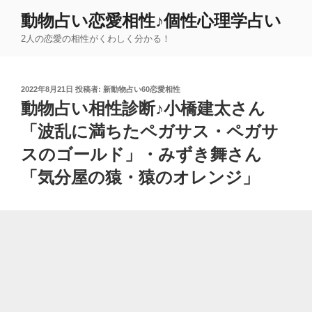
コ
動物占い恋愛相性♪個性心理学占い
ン
2人の恋愛の相性がくわしく分かる！
テ
ン
ツ
投
2022年8月21日
投稿者:
新動物占い60恋愛相性
へ
稿
動物占い相性診断♪小橋建太さん
ス
日:
キ
「波乱に満ちたペガサス・ペガサ
ッ
スのゴールド」・みずき舞さん
プ
「気分屋の猿・猿のオレンジ」