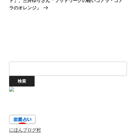
ド」、三井ゆりさん「フットワークの軽いコアラ・コア
ョ
稿
ラのオレンジ」
ン
にほんブログ村