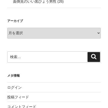
面倒見のいい黒ひょう男性
(26)
アーカイブ
ア
ー
カ
イ
ブ
検
検
索
索:
メタ情報
ログイン
投稿フィード
コメントフィード