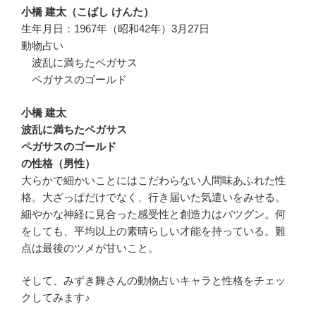
小橋 建太（こばし けんた）
生年月日：1967年（昭和42年）3月27日
動物占い
波乱に満ちたペガサス
ペガサスのゴールド
小橋 建太
波乱に満ちたペガサス
ペガサスのゴールド
の性格（男性）
大らかで細かいことにはこだわらない人間味あふれた性
格。大ざっぱだけでなく、行き届いた気遣いをみせる。
細やかな神経に見合った感受性と創造力はバツグン。何
をしても、平均以上の素晴らしい才能を持っている。難
点は最後のツメが甘いこと。
そして、みずき舞さんの動物占いキャラと性格をチェッ
クしてみます♪