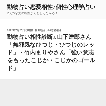
コ
動物占い恋愛相性♪個性心理学占い
ン
2人の恋愛の相性がくわしく分かる！
テ
ン
ツ
投
2022年7月20日
投稿者:
新動物占い60恋愛相性
へ
稿
動物占い相性診断♫山下達郎さん
ス
日:
キ
「無邪気なひつじ・ひつじのレッ
ッ
ド」・竹内まりやさん「強い意志
プ
をもったこじか・こじかのゴール
ド」