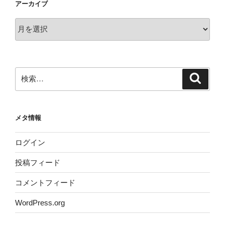
アーカイブ
ア
ー
カ
イ
ブ
検
検
索
索:
メタ情報
ログイン
投稿フィード
コメントフィード
WordPress.org