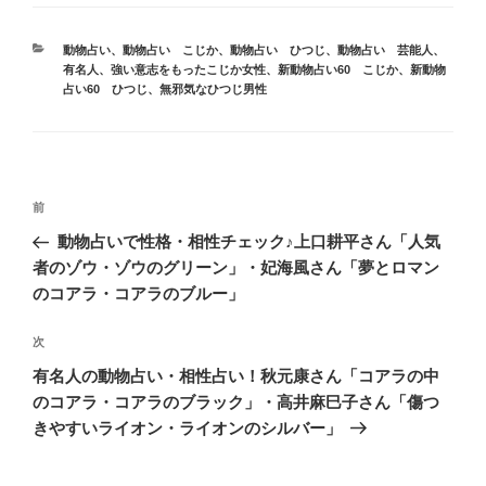
カ
動物占い
、
動物占い こじか
、
動物占い ひつじ
、
動物占い 芸能人、
テ
有名人
、
強い意志をもったこじか女性
、
新動物占い60 こじか
、
新動物
ゴ
占い60 ひつじ
、
無邪気なひつじ男性
リ
ー
投
前
前
稿
の
動物占いで性格・相性チェック♪上口耕平さん「人気
ナ
投
者のゾウ・ゾウのグリーン」・妃海風さん「夢とロマン
ビ
稿
のコアラ・コアラのブルー」
ゲ
次
次
ー
の
シ
有名人の動物占い・相性占い！秋元康さん「コアラの中
投
のコアラ・コアラのブラック」・高井麻巳子さん「傷つ
ョ
稿
きやすいライオン・ライオンのシルバー」
ン