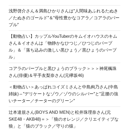
浅野啓介さん＆満島ひかりさんは”人間味あふれるたぬき
／たぬきのゴールド”＆”母性豊かなコアラ／コアラのパー
プル”
【動物占い】カップルYouTuberのキムイオハウスのキム
さん＆イオさんは「物静かなひつじ／ひつじのパープ
ル」＆「落ち込みの激しい黒ひょう／黒ひょうのパープ
ル」
コアラのパープルと黒ひょうのブラック＞＞＞神尾楓珠
さん(俳優)＆平手友梨奈さん(元欅坂46)
＜動物占い＞あっぱれコイズミさんと中島絢乃さん(中島
姉妹)⇔”デリケートなゾウ／ゾウのシルバー”と”足腰の強
いチーター／チーターのグリーン”
辻本達規さん(BOYS AND MEN)と松井珠理奈さん(元
SKE48・AKB48)＝＞「狼のオレンジ／クリエイティブな
狼」と「猿のブラック／守りの猿」