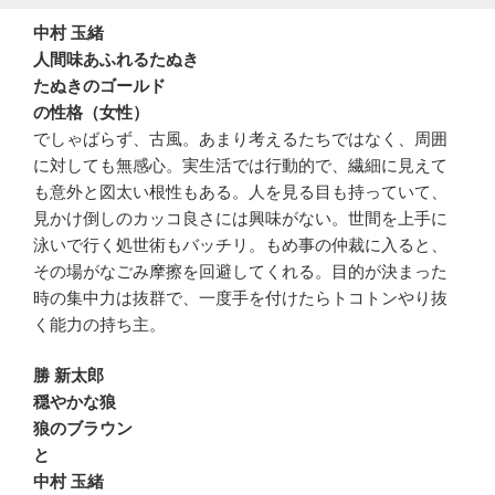
中村 玉緒
人間味あふれるたぬき
たぬきのゴールド
の性格（女性）
でしゃばらず、古風。あまり考えるたちではなく、周囲
に対しても無感心。実生活では行動的で、繊細に見えて
も意外と図太い根性もある。人を見る目も持っていて、
見かけ倒しのカッコ良さには興味がない。世間を上手に
泳いで行く処世術もバッチリ。もめ事の仲裁に入ると、
その場がなごみ摩擦を回避してくれる。目的が決まった
時の集中力は抜群で、一度手を付けたらトコトンやり抜
く能力の持ち主。
勝 新太郎
穏やかな狼
狼のブラウン
と
中村 玉緒