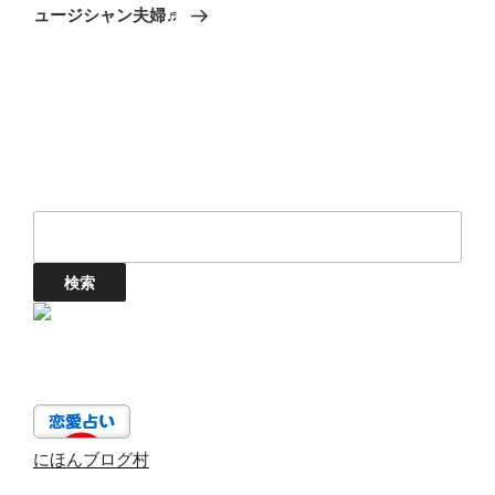
稿
ュージシャン夫婦♬
ン
にほんブログ村