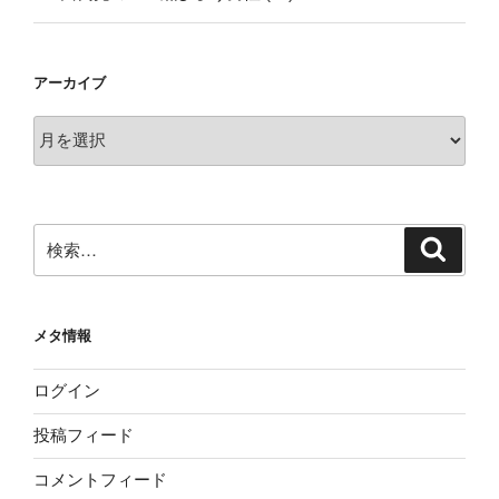
アーカイブ
ア
ー
カ
イ
ブ
検
検
索
索:
メタ情報
ログイン
投稿フィード
コメントフィード