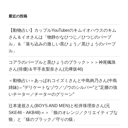
最近の投稿
【動物占い】カップルYouTuberのキムイオハウスのキム
さん＆イオさんは「物静かなひつじ／ひつじのパープ
ル」＆「落ち込みの激しい黒ひょう／黒ひょうのパープ
ル」
コアラのパープルと黒ひょうのブラック＞＞＞神尾楓珠
さん(俳優)＆平手友梨奈さん(元欅坂46)
＜動物占い＞あっぱれコイズミさんと中島絢乃さん(中島
姉妹)⇔”デリケートなゾウ／ゾウのシルバー”と”足腰の強
いチーター／チーターのグリーン”
辻本達規さん(BOYS AND MEN)と松井珠理奈さん(元
SKE48・AKB48)＝＞「狼のオレンジ／クリエイティブな
狼」と「猿のブラック／守りの猿」