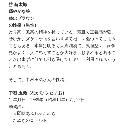
勝 新太郎
穏やかな狼
狼のブラウン
の性格（男性）
誇り高く孤高の精神を持っている。素直で正義感が強い
せいか、ズケズケ物を言いすぎて相手を傷つけてしまう
こともある。本当は明るく天真爛漫で、義理堅く、面倒
見がよく、人に尽くすことが大好き。頼まれると断るこ
とが出来ずに何でも引き受けてしまい、利用されちゃう
こともある。
そして、中村玉緒さんの性格。
中村 玉緒（なかむら たまお）
生年月日：1939年（昭和14年）7月12日
動物占い
人間味あふれるたぬき
たぬきのゴールド