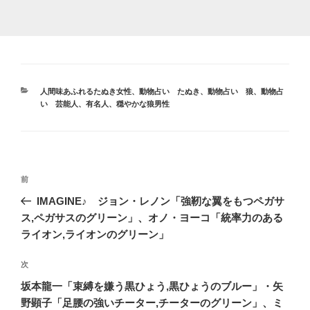
カ
人間味あふれるたぬき女性
、
動物占い たぬき
、
動物占い 狼
、
動物占
テ
い 芸能人、有名人
、
穏やかな狼男性
ゴ
リ
ー
投
前
前
稿
の
IMAGINE♪ ジョン・レノン「強靭な翼をもつペガサ
ナ
投
ス,ペガサスのグリーン」、オノ・ヨーコ「統率力のある
ビ
稿
ライオン,ライオンのグリーン」
ゲ
次
次
ー
の
シ
坂本龍一「束縛を嫌う黒ひょう,黒ひょうのブルー」・矢
投
野顕子「足腰の強いチーター,チーターのグリーン」、ミ
ョ