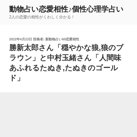
コ
動物占い恋愛相性♪個性心理学占い
ン
2人の恋愛の相性がくわしく分かる！
テ
ン
ツ
投
2022年4月23日
投稿者:
新動物占い60恋愛相性
へ
稿
勝新太郎さん「穏やかな狼,狼のブ
ス
日:
キ
ラウン」と中村玉緒さん「人間味
ッ
あふれるたぬき,たぬきのゴール
プ
ド」