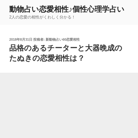
コ
動物占い恋愛相性♪個性心理学占い
ン
2人の恋愛の相性がくわしく分かる！
テ
ン
ツ
投
2018年8月31日
投稿者:
新動物占い60恋愛相性
へ
稿
品格のあるチーターと大器晩成の
ス
日:
キ
たぬきの恋愛相性は？
ッ
プ