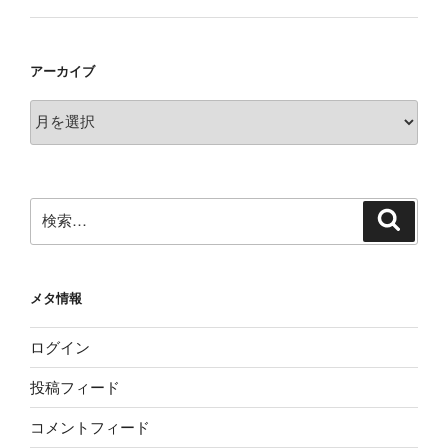
アーカイブ
ア
ー
カ
イ
ブ
検
検
索
索:
メタ情報
ログイン
投稿フィード
コメントフィード