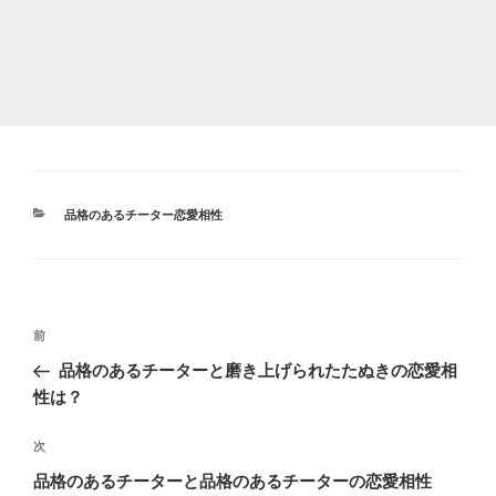
カ
品格のあるチーター恋愛相性
テ
ゴ
リ
ー
投
前
前
稿
の
品格のあるチーターと磨き上げられたたぬきの恋愛相
ナ
投
性は？
ビ
稿
ゲ
次
次
の
ー
品格のあるチーターと品格のあるチーターの恋愛相性