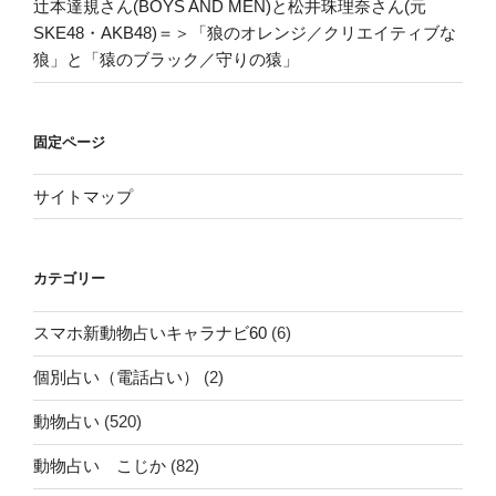
辻本達規さん(BOYS AND MEN)と松井珠理奈さん(元
SKE48・AKB48)＝＞「狼のオレンジ／クリエイティブな
狼」と「猿のブラック／守りの猿」
固定ページ
サイトマップ
カテゴリー
スマホ新動物占いキャラナビ60
(6)
個別占い（電話占い）
(2)
動物占い
(520)
動物占い こじか
(82)