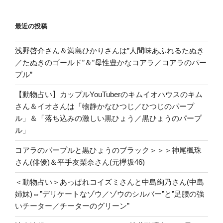
最近の投稿
浅野啓介さん＆満島ひかりさんは”人間味あふれるたぬき
／たぬきのゴールド”＆”母性豊かなコアラ／コアラのパー
プル”
【動物占い】カップルYouTuberのキムイオハウスのキム
さん＆イオさんは「物静かなひつじ／ひつじのパープ
ル」＆「落ち込みの激しい黒ひょう／黒ひょうのパープ
ル」
コアラのパープルと黒ひょうのブラック＞＞＞神尾楓珠
さん(俳優)＆平手友梨奈さん(元欅坂46)
＜動物占い＞あっぱれコイズミさんと中島絢乃さん(中島
姉妹)⇔”デリケートなゾウ／ゾウのシルバー”と”足腰の強
いチーター／チーターのグリーン”