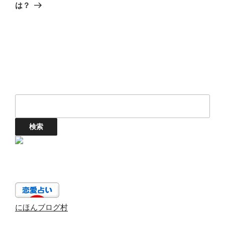
投
シ
は？
稿
ョ
ン
にほんブログ村