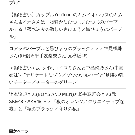
プル”
【動物占い】カップルYouTuberのキムイオハウスのキム
さん＆イオさんは「物静かなひつじ／ひつじのパープ
ル」＆「落ち込みの激しい黒ひょう／黒ひょうのパープ
ル」
コアラのパープルと黒ひょうのブラック＞＞＞神尾楓珠
さん(俳優)＆平手友梨奈さん(元欅坂46)
＜動物占い＞あっぱれコイズミさんと中島絢乃さん(中島
姉妹)⇔”デリケートなゾウ／ゾウのシルバー”と”足腰の強
いチーター／チーターのグリーン”
辻本達規さん(BOYS AND MEN)と松井珠理奈さん(元
SKE48・AKB48)＝＞「狼のオレンジ／クリエイティブな
狼」と「猿のブラック／守りの猿」
固定ページ