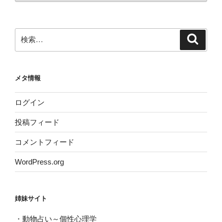
カ
イ
ブ
検
検
索
索:
メタ情報
ログイン
投稿フィード
コメントフィード
WordPress.org
姉妹サイト
・
動物占い～個性心理学