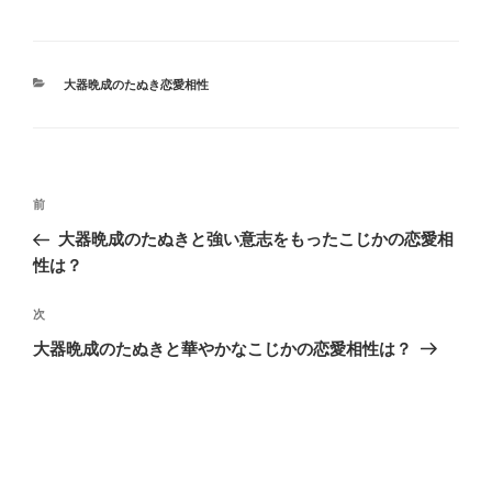
カ
大器晩成のたぬき恋愛相性
テ
ゴ
リ
ー
投
前
前
稿
の
大器晩成のたぬきと強い意志をもったこじかの恋愛相
ナ
投
性は？
ビ
稿
ゲ
次
次
の
ー
大器晩成のたぬきと華やかなこじかの恋愛相性は？
投
シ
稿
ョ
ン