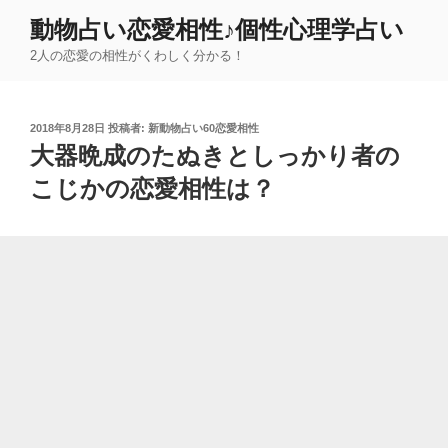
コ
動物占い恋愛相性♪個性心理学占い
ン
2人の恋愛の相性がくわしく分かる！
テ
ン
ツ
投
2018年8月28日
投稿者:
新動物占い60恋愛相性
へ
稿
大器晩成のたぬきとしっかり者の
ス
日:
キ
こじかの恋愛相性は？
ッ
プ