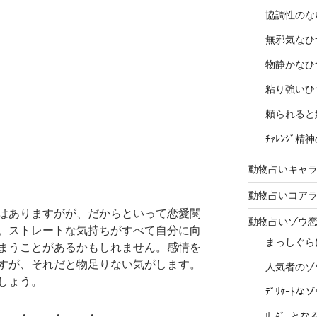
協調性のな
無邪気なひ
物静かなひ
粘り強いひ
頼られると
ﾁｬﾚﾝｼﾞ
動物占いキャラ
動物占いコア
はありますがが、だからといって恋愛関
動物占いゾウ
。ストレートな気持ちがすべて自分に向
まっしぐら
まうことがあるかもしれません。感情を
すが、それだと物足りない気がします。
人気者のゾ
しょう。
ﾃﾞﾘｹｰﾄ
 ・ ・ ・
ﾘｰﾀﾞｰと