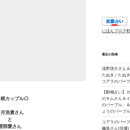
にほんブログ
最近の投稿
浅野啓介さん＆
たぬき／たぬき
コアラのパープ
【動物占い】カッ
将棋カップル☖
のキムさん＆
のパープル」
ょうのパープ
野月浩貴さん
と
コアラのパー
渡部愛さん
楓珠さん(俳優)