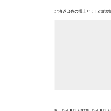
北海道出身の棋士どうしの結婚は初
カ
どっしりとした猿女性
、
どっしりとした