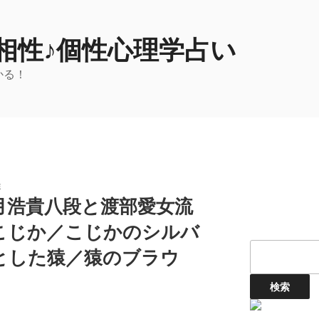
相性♪個性心理学占い
かる！
性
月浩貴八段と渡部愛女流
こじか／こじかのシルバ
とした猿／猿のブラウ