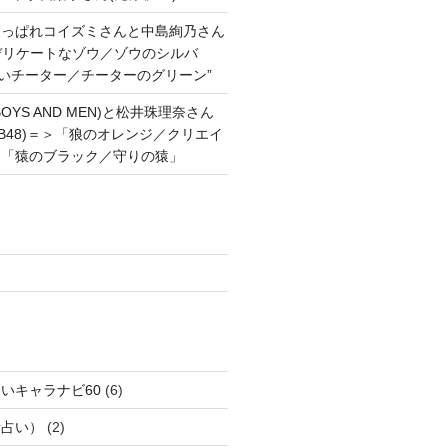
あっぱれコイズミさんと中島絢乃さん
”デリケートなゾウ／ゾウのシルバ
強いチーター／チーターのグリーン”
OYS AND MEN)と松井珠理奈さん
AKB48)＝＞「狼のオレンジ／クリエイ
と「猿のブラック／守りの猿」
いキャラナビ60
(6)
話占い）
(2)