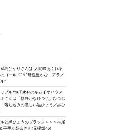
村
満島ひかりさんは”人間味あふれる
のゴールド”＆”母性豊かなコアラ／
ル”
プルYouTuberのキムイオハウス
イオさんは「物静かなひつじ／ひつじ
＆「落ち込みの激しい黒ひょう／黒ひ
ル」
プルと黒ひょうのブラック＞＞＞神尾
＆平手友梨奈さん(元欅坂46)