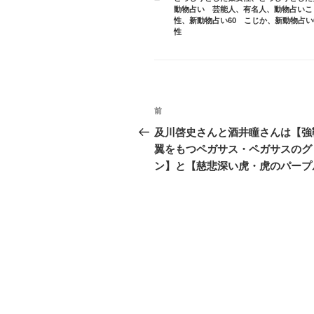
テ
動物占い 芸能人、有名人
、
動物占いこ
ゴ
性
、
新動物占い60 こじか
、
新動物占い
リ
性
ー
投
前
前
稿
の
及川啓史さんと酒井瞳さんは【強
投
翼をもつペガサス・ペガサスのグ
ナ
稿
ン】と【慈悲深い虎・虎のパープ
ビ
ゲ
ー
シ
ョ
ン