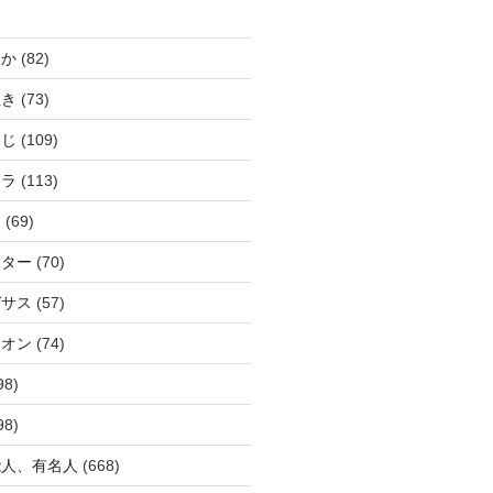
じか
(82)
ぬき
(73)
つじ
(109)
アラ
(113)
ウ
(69)
ーター
(70)
ガサス
(57)
イオン
(74)
98)
98)
能人、有名人
(668)