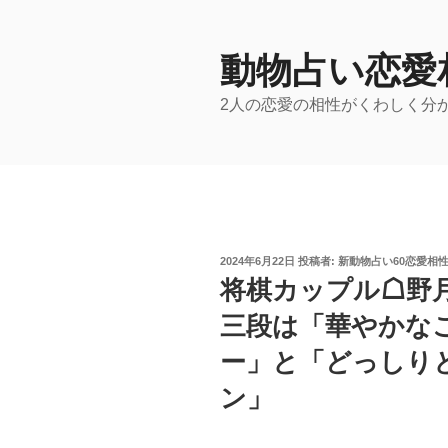
コ
ン
テ
動物占い恋愛
ン
2人の恋愛の相性がくわしく分
ツ
へ
ス
キ
ッ
プ
投
2024年6月22日
投稿者:
新動物占い60恋愛相
稿
将棋カップル☖野
日:
三段は「華やかな
ー」と「どっしり
ン」