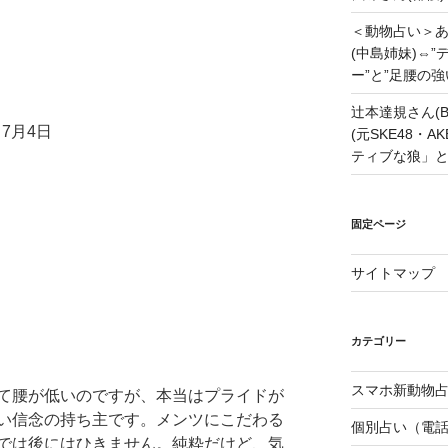
＜動物占い＞
(中島姉妹)⇔
ー”と”足腰の
辻本達規さん(B
7月4日
(元SKE48・
ティブな狼」
固定ページ
サイトマップ
カテゴリー
スマホ新動物占
て腰が低いのですが、本当はプライドが
い信念の持ち主です。メンツにこだわる
個別占い（電
では後にはひきません。純粋だけど、気