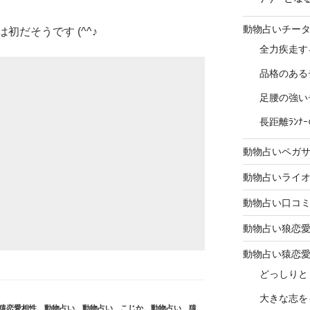
動物占いチー
だそうです (^^♪
全力疾走す
品格のある
足腰の強い
長距離ﾗﾝ
動物占いペガ
動物占いライ
動物占い口コ
動物占い狼恋
動物占い猿恋
どっしりと
大きな志を
猿恋愛相性
、
動物占い
、
動物占い こじか
、
動物占い 猿
、