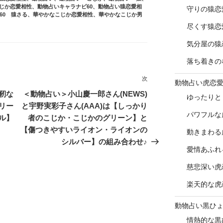
じか恋愛相性
、
動物占いキャラナビ60
、
動物占い猿恋愛相
守りの猿恋
60 猿さる
、
華やかなこじか恋愛相性
、
華やかなこじか男
尽くす猿恋
気分屋の猿
落ち着きの
次
次
動物占い虎恋
の
靭な
＜動物占い＞小山慶一郎さん(NEWS)
ゆったりと
投
リー
と宇野実彩子さん(AAA)は【しっかり
パワフルな
稿
ル】
者のこじか・こじかのグリーン】と
【傷つきやすいライオン・ライオンの
動きまわる
シルバー】の組み合わせ♪
愛情あふれ
慈悲深い虎
楽天的な虎
動物占い黒ひ
情熱的な黒