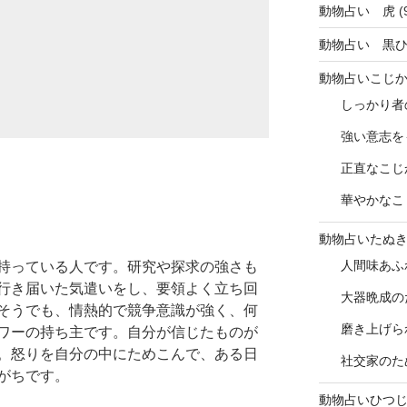
動物占い 虎
(
動物占い 黒
動物占いこじ
しっかり者
強い意志を
正直なこじ
華やかなこ
動物占いたぬ
人間味あふ
持っている人です。研究や探求の強さも
行き届いた気遣いをし、要領よく立ち回
大器晩成の
そうでも、情熱的で競争意識が強く、何
磨き上げら
ワーの持ち主です。自分が信じたものが
。怒りを自分の中にためこんで、ある日
社交家のた
がちです。
動物占いひつ