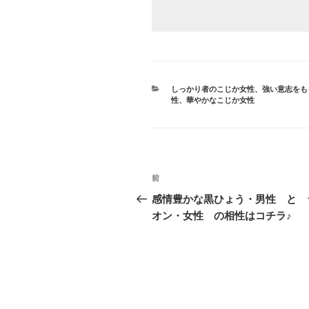
カ
しっかり者のこじか女性
、
強い意志をも
テ
性
、
華やかなこじか女性
ゴ
リ
ー
投
前
前
稿
の
感情豊かな黒ひょう・男性 と 
投
オン・女性 の相性はコチラ♪
ナ
稿
ビ
ゲ
ー