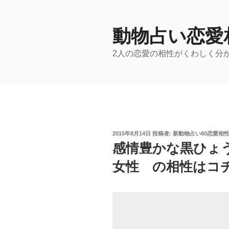
コ
ン
テ
動物占い恋愛
ン
2人の恋愛の相性がくわしく分
ツ
へ
ス
キ
ッ
プ
投
2015年8月14日
投稿者:
新動物占い60恋愛相
稿
感情豊かな黒ひょ
日:
女性 の相性はコチ