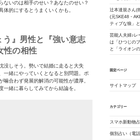
らないのは相手のせい？あなたのせい？
辻本達規さん(B
具体的にするとうまくいくかも。
(元SKE48・
ティブな狼」
芸能人夫婦♪レ
ょう』男性と『強い意志
は「ひつじの
女性の相性
と「ライオン
沈没しそう。勢いで結婚に走ると大失
固定ページ
、一緒にやっていくとなると別問題。ポ
が噛合わず発展的解消の可能性が濃厚。
サイトマップ
度一緒に暮らしてみてから結論を。
カテゴリー
スマホ新動物占
個別占い（電