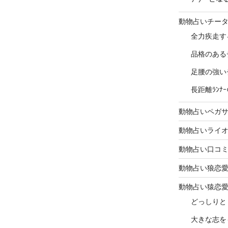
動物占いチー
全力疾走す
品格のある
足腰の強い
長距離ﾗﾝ
動物占いペガ
動物占いライ
動物占い口コ
動物占い狼恋
動物占い猿恋
どっしりと
大きな志を