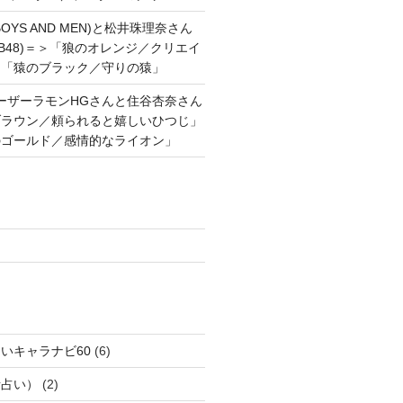
OYS AND MEN)と松井珠理奈さん
AKB48)＝＞「狼のオレンジ／クリエイ
と「猿のブラック／守りの猿」
ーザーラモンHGさんと住谷杏奈さん
ブラウン／頼られると嬉しいひつじ」
のゴールド／感情的なライオン」
いキャラナビ60
(6)
話占い）
(2)