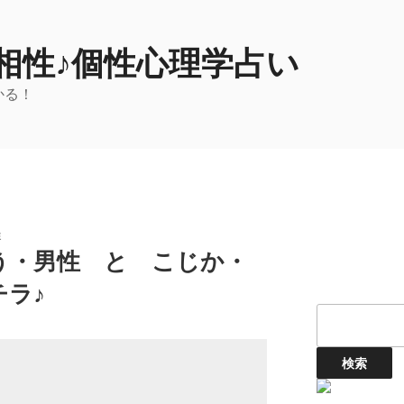
相性♪個性心理学占い
かる！
性
う・男性 と こじか・
ラ♪