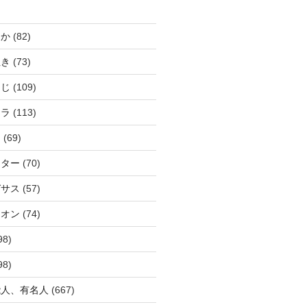
じか
(82)
ぬき
(73)
つじ
(109)
アラ
(113)
ウ
(69)
ーター
(70)
ガサス
(57)
イオン
(74)
98)
98)
能人、有名人
(667)