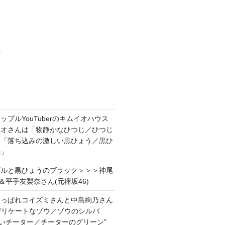
村
プルYouTuberのキムイオハウス
イオさんは「物静かなひつじ／ひつじ
＆「落ち込みの激しい黒ひょう／黒ひ
ル」
プルと黒ひょうのブラック＞＞＞神尾
＆平手友梨奈さん(元欅坂46)
あっぱれコイズミさんと中島絢乃さん
”デリケートなゾウ／ゾウのシルバ
強いチーター／チーターのグリーン”