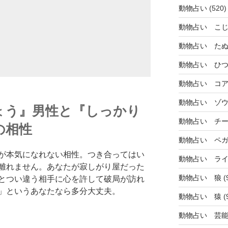
動物占い
(520)
動物占い こ
動物占い た
動物占い ひ
動物占い コ
動物占い ゾ
ょう』男性と『しっかり
動物占い チ
の相性
動物占い ペ
が本気になれない相性。つき合ってはい
動物占い ラ
離れません。あなたが寂しがり屋だった
動物占い 狼
(
とつい違う相手に心を許して破局が訪れ
」というあなたなら多分大丈夫。
動物占い 猿
(
動物占い 芸