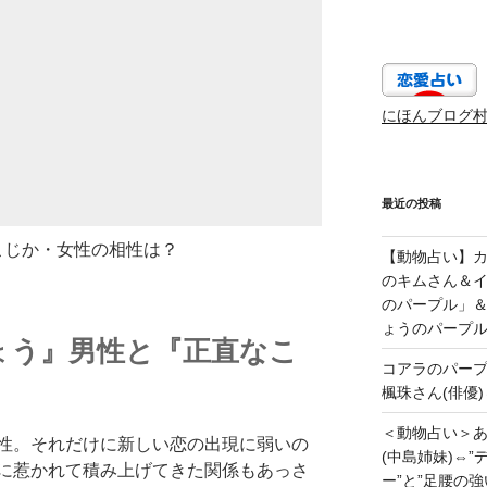
にほんブログ
最近の投稿
こじか・女性の相性は？
【動物占い】カッ
のキムさん＆
のパープル」
ょうのパープ
ょう』男性と『正直なこ
コアラのパー
楓珠さん(俳優)
＜動物占い＞
性。それだけに新しい恋の出現に弱いの
(中島姉妹)⇔
に惹かれて積み上げてきた関係もあっさ
ー”と”足腰の