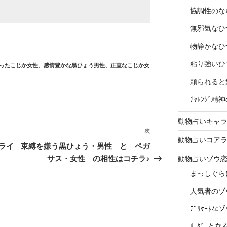
協調性のな
無邪気なひ
物静かなひ
粘り強いひ
ったこじか女性
、
感情豊かな黒ひょう男性
、
正直なこじか女
頼られると
ﾁｬﾚﾝｼﾞ
動物占いキャラ
次
次
動物占いコア
の
ライ
束縛を嫌う黒ひょう・男性 と ペガ
投
サス・女性 の相性はコチラ♪
動物占いゾウ
稿
まっしぐら
人気者のゾ
ﾃﾞﾘｹｰﾄ
ﾘｰﾀﾞｰと