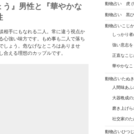
動物占い 虎
(
ょう』男性と『華やかな
動物占い 黒
性
動物占いこじ
談相手にもなれる二人。常に違う視点か
しっかり者
る心強い味方です。もめ事も二人で落ち
強い意志を
でしょう。危なげなところはありませ
し合える理想のカップルです。
正直なこじ
華やかなこ
動物占いたぬ
人間味あふ
大器晩成の
磨き上げら
社交家のた
動物占いひつ