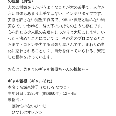
の性格（男性）
人のご機嫌をうかがうようなことが大の苦手で、人付き
合い自体もあまり上手ではない、インテリタイプです。
妥協を許さない完璧主義者で、強い正義感と嘘のない誠
実さで、いわゆる、縁の下の力持ちのような存在です。
心を許せる少人数の友達をしっかりと大切にします。い
ったん決めたことについては、その道のプロになるとこ
ろまでトコトン努力する頑張り屋さんです。まわりの変
化に惑わされることなく、自分を保っていられる、安定
した精神を持っています。
お次は、奥さまのギャル曽根ちゃんの性格を～
ギャル曽根（ギャルそね）
本名：名城奈津子（なしろ なつこ）
生年月日：1985年（昭和60年）12月4日
動物占い
協調性のないひつじ
ひつじのオレンジ