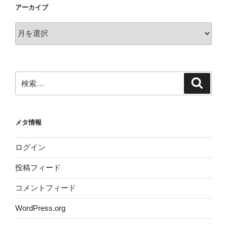
アーカイブ
ア
ー
カ
イ
ブ
検
検
索
索:
メタ情報
ログイン
投稿フィード
コメントフィード
WordPress.org