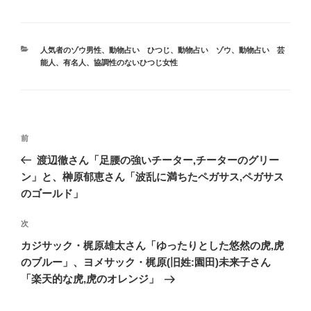
カ
人気者のゾウ男性
、
動物占い ひつじ
、
動物占い ゾウ
、
動物占い 芸
テ
能人、有名人
、
協調性のないひつじ女性
ゴ
リ
ー
投
前
前
稿
の
渡辺徹さん「足腰の強いチーター,チーターのグリー
ナ
投
ン」と、榊原郁恵さん「波乱に満ちたペガサス,ペガサス
ビ
稿
のゴールド」
ゲ
次
次
ー
の
シ
カジサック・梶原雄太さん「ゆったりとした悠然の虎,虎
投
のブルー」、ヨメサック・梶原(旧姓:園田)未来子さん
ョ
稿
「楽天的な虎,虎のオレンジ」
ン