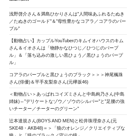
浅野啓介さん＆満島ひかりさんは”人間味あふれるたぬき
／たぬきのゴールド”＆”母性豊かなコアラ／コアラのパー
プル”
【動物占い】カップルYouTuberのキムイオハウスのキム
さん＆イオさんは「物静かなひつじ／ひつじのパープ
ル」＆「落ち込みの激しい黒ひょう／黒ひょうのパープ
ル」
コアラのパープルと黒ひょうのブラック＞＞＞神尾楓珠
さん(俳優)＆平手友梨奈さん(元欅坂46)
＜動物占い＞あっぱれコイズミさんと中島絢乃さん(中島
姉妹)⇔”デリケートなゾウ／ゾウのシルバー”と”足腰の強
いチーター／チーターのグリーン”
辻本達規さん(BOYS AND MEN)と松井珠理奈さん(元
SKE48・AKB48)＝＞「狼のオレンジ／クリエイティブな
狼」と「猿のブラック／守りの猿」