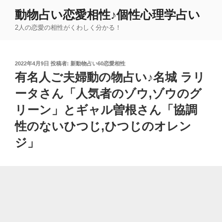
コ
動物占い恋愛相性♪個性心理学占い
ン
2人の恋愛の相性がくわしく分かる！
テ
ン
ツ
投
2022年4月9日
投稿者:
新動物占い60恋愛相性
へ
稿
有名人ご夫婦動の物占い♪名城 ラリ
ス
日:
キ
ータさん「人気者のゾウ,ゾウのグ
ッ
リーン」とギャル曽根さん「協調
プ
性のないひつじ,ひつじのオレン
ジ」