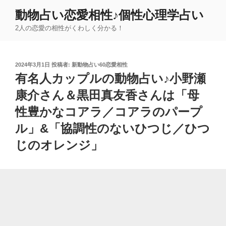
コ
動物占い恋愛相性♪個性心理学占い
ン
2人の恋愛の相性がくわしく分かる！
テ
ン
ツ
投
2024年3月1日
投稿者:
新動物占い60恋愛相性
へ
稿
有名人カップルの動物占い♪小野瀬
ス
日:
キ
康介さん＆黒田真友香さんは「母
ッ
性豊かなコアラ／コアラのパープ
プ
ル」&「協調性のないひつじ／ひつ
じのオレンジ」