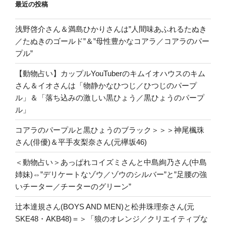
最近の投稿
浅野啓介さん＆満島ひかりさんは”人間味あふれるたぬき
／たぬきのゴールド”＆”母性豊かなコアラ／コアラのパー
プル”
【動物占い】カップルYouTuberのキムイオハウスのキム
さん＆イオさんは「物静かなひつじ／ひつじのパープ
ル」＆「落ち込みの激しい黒ひょう／黒ひょうのパープ
ル」
コアラのパープルと黒ひょうのブラック＞＞＞神尾楓珠
さん(俳優)＆平手友梨奈さん(元欅坂46)
＜動物占い＞あっぱれコイズミさんと中島絢乃さん(中島
姉妹)⇔”デリケートなゾウ／ゾウのシルバー”と”足腰の強
いチーター／チーターのグリーン”
辻本達規さん(BOYS AND MEN)と松井珠理奈さん(元
SKE48・AKB48)＝＞「狼のオレンジ／クリエイティブな