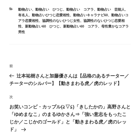
カ
動物占い
、
動物占い ひつじ
、
動物占い コアラ
、
動物占い 芸能人、
テ
有名人
、
動物占いひつじ恋愛相性
、
動物占いキャラナビ60
、
動物占いコ
ゴ
アラ恋愛相性
、
協調性のないひつじ女性
、
協調性のないひつじ恋愛相
リ
性
、
新動物占い60 ひつじ
、
新動物占い60 コアラ
、
母性豊かなコアラ
ー
男性
投
前
前
稿
の
辻本祐樹さんと加藤優さんは【品格のあるチーター／
ナ
投
チーターのシルバー】【動きまわる虎／虎のレッド】
ビ
稿
ゲ
次
次
の
ー
お笑いコンビ・カップル(≧▽≦)「きしたかの」高野さんと
投
シ
「ゆめまなこ」のまるゆかさん⇒「強い意志をもったこ
稿
じか／こじかのゴールド」と「動きまわる虎／虎のレッ
ョ
ド」
ン