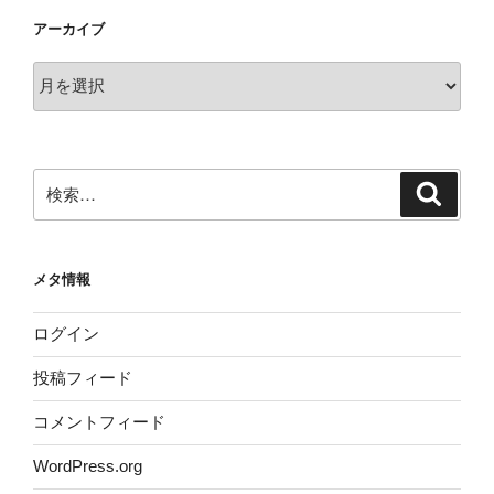
アーカイブ
ア
ー
カ
イ
ブ
検
検
索
索:
メタ情報
ログイン
投稿フィード
コメントフィード
WordPress.org