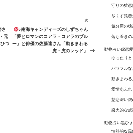
守りの猿恋
尽くす猿恋
次
次
気分屋の猿
の
壱さ
♪南海キャンディーズのしずちゃん
投
・元
「夢とロマンのコアラ・コアラのブル
落ち着きの
稿
なひつ
ー」と俳優の佐藤達さん「動きまわる
動物占い虎恋
虎・虎のレッド」
ゆったりと
パワフルな
動きまわる
愛情あふれ
慈悲深い虎
楽天的な虎
動物占い黒ひ
情熱的な黒