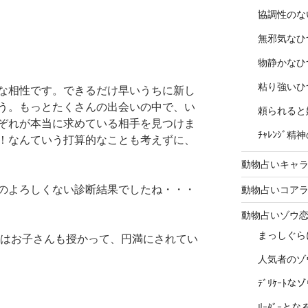
協調性のな
無邪気なひ
物静かなひ
粘り強いひ
な相性です。できるだけ早いうちに新し
う。もっとたくさんの出会いの中で、い
頼られると
ぞれが本当に求めている相手を見つけま
ﾁｬﾚﾝｼﾞ
！なんていう打算的なことも考えずに、
動物占いキャラ
のよろしくない診断結果でしたね・・・
動物占いコア
動物占いゾウ
まっしぐら
にはお子さんも授かって、円満にされてい
人気者のゾ
ﾃﾞﾘｹｰﾄ
ﾘｰﾀﾞｰと