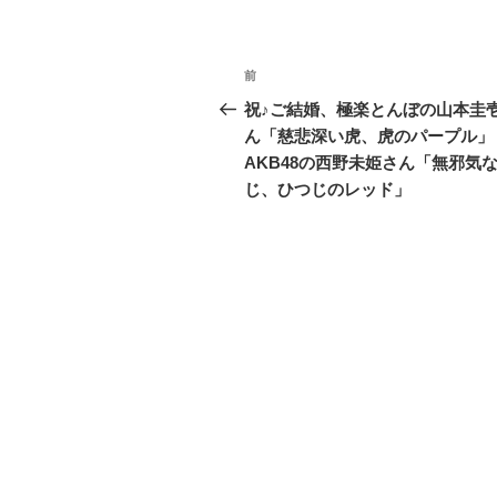
投
前
前
稿
の
祝♪ご結婚、極楽とんぼの山本圭
投
ん「慈悲深い虎、虎のパープル」
ナ
稿
AKB48の西野未姫さん「無邪気
ビ
じ、ひつじのレッド」
ゲ
ー
シ
ョ
ン