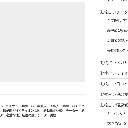
動物占いチー
全力疾走す
品格のある
足腰の強い
長距離ﾗﾝ
動物占いペガ
動物占いライ
動物占い口コ
動物占い狼恋
動物占い猿恋
い ライオン
、
動物占い 芸能人、有名人
、
動物占いチータ
、
我が道を行くライオン女性
、
新動物占い60 チーター
、
新
どっしりと
ター恋愛相性
、
足腰の強いチーター男性
大きな志を