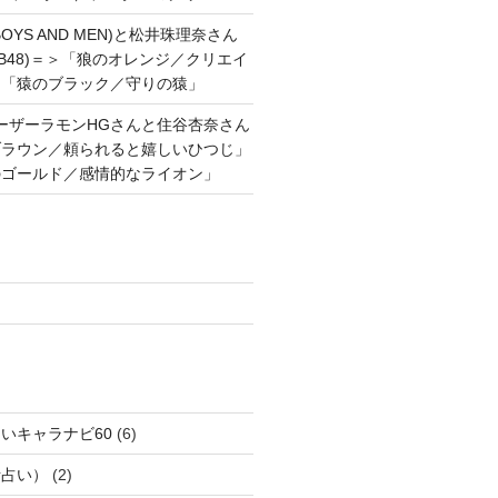
OYS AND MEN)と松井珠理奈さん
AKB48)＝＞「狼のオレンジ／クリエイ
と「猿のブラック／守りの猿」
ーザーラモンHGさんと住谷杏奈さん
ブラウン／頼られると嬉しいひつじ」
のゴールド／感情的なライオン」
いキャラナビ60
(6)
話占い）
(2)