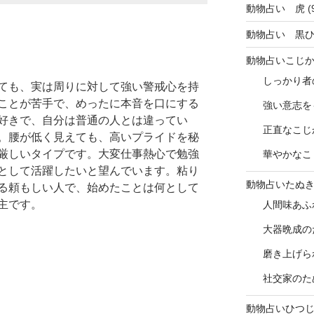
動物占い 虎
(
動物占い 黒
動物占いこじ
しっかり者
ても、実は周りに対して強い警戒心を持
ことが苦手で、めったに本音を口にする
強い意志を
好きで、自分は普通の人とは違ってい
正直なこじ
。腰が低く見えても、高いプライドを秘
厳しいタイプです。大変仕事熱心で勉強
華やかなこ
として活躍したいと望んでいます。粘り
動物占いたぬ
る頼もしい人で、始めたことは何として
主です。
人間味あふ
大器晩成の
磨き上げら
社交家のた
動物占いひつ