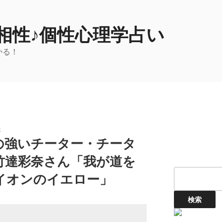
相性♪個性心理学占い
かる！
性
の強いチーター・チータ
竹達彩奈さん「我が道を
イオンのイエロー」