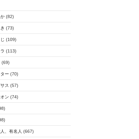
じか
(82)
ぬき
(73)
つじ
(109)
アラ
(113)
ウ
(69)
ーター
(70)
ガサス
(57)
イオン
(74)
98)
98)
能人、有名人
(667)