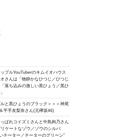
村
プルYouTuberのキムイオハウス
イオさんは「物静かなひつじ／ひつじ
＆「落ち込みの激しい黒ひょう／黒ひ
ル」
プルと黒ひょうのブラック＞＞＞神尾
＆平手友梨奈さん(元欅坂46)
あっぱれコイズミさんと中島絢乃さん
”デリケートなゾウ／ゾウのシルバ
強いチーター／チーターのグリーン”