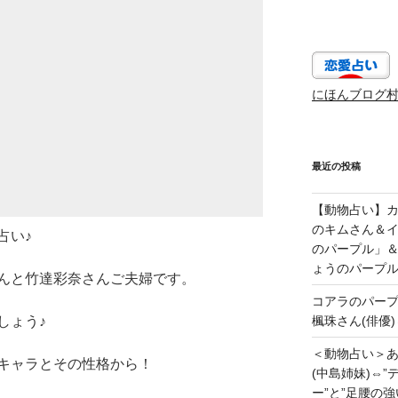
にほんブログ
最近の投稿
【動物占い】カッ
のキムさん＆
占い♪
のパープル」
ょうのパープ
んと竹達彩奈さんご夫婦です。
コアラのパー
しょう♪
楓珠さん(俳優)
＜動物占い＞
キャラとその性格から！
(中島姉妹)⇔
ー”と”足腰の