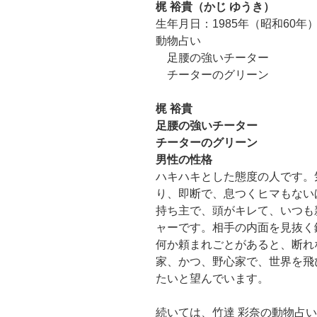
梶 裕貴（かじ ゆうき）
生年月日：1985年（昭和60年）
動物占い
足腰の強いチーター
チーターのグリーン
梶 裕貴
足腰の強いチーター
チーターのグリーン
男性の性格
ハキハキとした態度の人です。
り、即断で、息つくヒマもない
持ち主で、頭がキレて、いつも
ャーです。相手の内面を見抜く
何か頼まれごとがあると、断れ
家、かつ、野心家で、世界を飛
たいと望んでいます。
続いては、竹達 彩奈の動物占