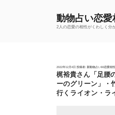
コ
ン
テ
動物占い恋愛
ン
2人の恋愛の相性がくわしく分
ツ
へ
ス
キ
ッ
プ
投
2022年12月4日
投稿者:
新動物占い60恋愛相
稿
梶裕貴さん「足腰
日:
ーのグリーン」・
行くライオン・ラ