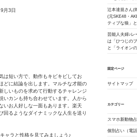
辻本達規さん(B
9月3日
(元SKE48・
ティブな狼」
芸能人夫婦♪レ
は「ひつじの
と「ライオン
固定ページ
気は短い方で、動作もキビキビしてお
ほどに結論を出します。マルチな才能の
サイトマップ
新しいものを求めて行動するチャレンジ
鋭いカンも持ち合わせています。人から
カテゴリー
ないお人好しな一面もあります。楽天
び回るようなダイナミックな人生を送り
スマホ新動物占
個別占い（電
いキャラと性格を見てみましょう♪