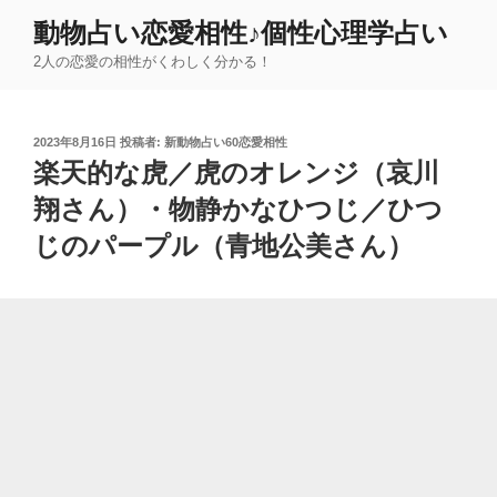
コ
動物占い恋愛相性♪個性心理学占い
ン
2人の恋愛の相性がくわしく分かる！
テ
ン
ツ
投
2023年8月16日
投稿者:
新動物占い60恋愛相性
へ
稿
楽天的な虎／虎のオレンジ（哀川
ス
日:
キ
翔さん）・物静かなひつじ／ひつ
ッ
じのパープル（青地公美さん）
プ