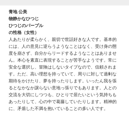
青地 公美
物静かなひつじ
ひつじのパープル
の性格（女性）
人あたりが柔らかく、親切で世話好きな人です。基本的
には、人の意見に逆らうようなことはなく、受け身の態
度を崩さず、自分からリードするようなことはありませ
ん。本心を素直に表現することが苦手なようです。常に
安全な選択し、冒険はしないタイプなので、信頼されま
す。ただ、高い理想を持っていて、周りに対して過剰な
期待をかけたり、夢を持ったりします。いったん我を張
るとなかなか譲らない意地っ張りでもあります。人との
交流を大切にしつつも、ひとりで居たいという気持ちも
あったりして、心の中で葛藤していたりします。精神的
に、矛盾した不満を抱いていることの多い人です。