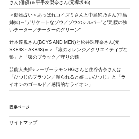
さん(俳優)＆平手友梨奈さん(元欅坂46)
＜動物占い＞あっぱれコイズミさんと中島絢乃さん(中島
姉妹)⇔”デリケートなゾウ／ゾウのシルバー”と”足腰の強
いチーター／チーターのグリーン”
辻本達規さん(BOYS AND MEN)と松井珠理奈さん(元
SKE48・AKB48)＝＞「狼のオレンジ／クリエイティブな
狼」と「猿のブラック／守りの猿」
芸能人夫婦♪レーザーラモンHGさんと住谷杏奈さんは
「ひつじのブラウン／頼られると嬉しいひつじ」と「ラ
イオンのゴールド／感情的なライオン」
固定ページ
サイトマップ