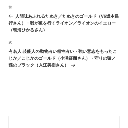
投
前
前
稿
の
人間味あふれるたぬき／たぬきのゴールド（V6坂本昌
ナ
投
行さん）・我が道を行くライオン／ライオンのイエロー
ビ
稿
（朝海ひかるさん）
ゲ
次
次
ー
の
シ
有名人,芸能人の動物占い相性占い・強い意志をもったこ
投
じか／こじかのゴールド（小澤征爾さん）・守りの猿／
ョ
稿
猿のブラック（入江美樹さん）
ン