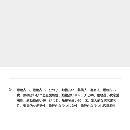
カ
動物占い
、
動物占い ひつじ
、
動物占い 芸能人、有名人
、
動物占い
テ
虎
、
動物占いひつじ恋愛相性
、
動物占いキャラナビ60
、
動物占い虎恋愛
ゴ
相性
、
新動物占い60 ひつじ
、
新動物占い60 虎
、
楽天的な虎恋愛相
リ
性
、
楽天的な虎男性
、
物静かなひつじ女性
、
物静かなひつじ恋愛相性
ー