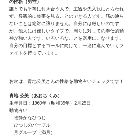
の性格（男性）
誰とでも平等に付き合う人で、主観や先入観にとらわれ
ず、客観的に物事を見ることのできる人です。筋の通ら
ないことは絶対に譲りません。自分には厳しいのです
が、他人には優しいタイプで、周りに対しての奉仕的精
神が強い人です。いろいろなことを器用にこなせます。
自分の目標とするゴールに向けて、一途に進んでいくフ
ァイトを持っています。
お次は、青地公美さんの性格を動物占いチェックです！
青地 公美（あおち くみ）
生年月日：1960年（昭和35年）2月25日
動物占い
物静かなひつじ
ひつじのパープル
月グループ（満月）