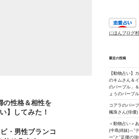
にほんブログ
最近の投稿
【動物占い】カッ
のキムさん＆
のパープル」
ょうのパープ
婦の性格＆相性を
コアラのパー
占い】してみた！
楓珠さん(俳優)
＜動物占い＞
ンビ・男性ブランコ
(中島姉妹)⇔
ー”と”足腰の