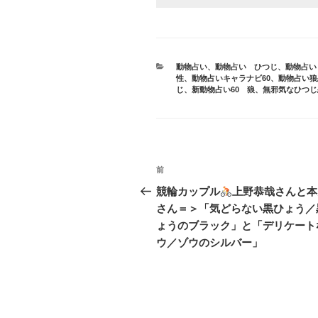
カ
動物占い
、
動物占い ひつじ
、
動物占い
テ
性
、
動物占いキャラナビ60
、
動物占い狼
ゴ
じ
、
新動物占い60 狼
、
無邪気なひつじ
リ
ー
投
前
前
稿
の
競輪カップル
上野恭哉さんと本
投
さん＝＞「気どらない黒ひょう／
ナ
稿
ょうのブラック」と「デリケート
ビ
ウ／ゾウのシルバー」
ゲ
ー