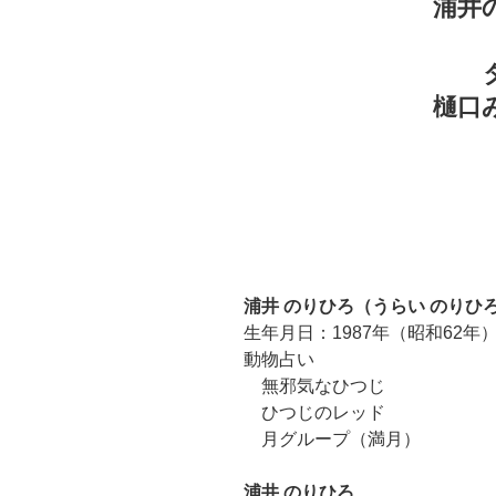
浦井
樋口
浦井 のりひろ（うらい のりひ
生年月日：1987年（昭和62年）
動物占い
無邪気なひつじ
ひつじのレッド
月グループ（満月）
浦井 のりひろ