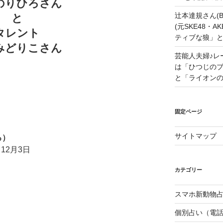
のりひろさん
辻本達規さん(B
と
(元SKE48・
タレント
ティブな狼」
みどりこさん
芸能人夫婦♪レ
は「ひつじの
と「ライオン
固定ページ
サイトマップ
ろ）
12月3日
カテゴリー
スマホ新動物占
個別占い（電