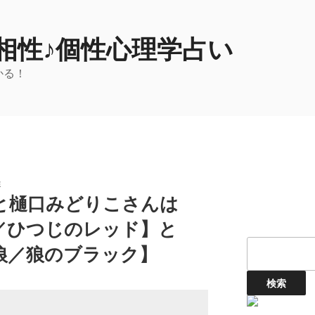
相性♪個性心理学占い
かる！
性
と樋口みどりこさんは
／ひつじのレッド】と
狼／狼のブラック】