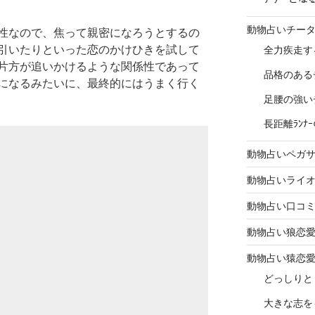
動物占いチー
性なので、焦って親密になろうとするの
引いたりといった恋のかけひきを試して
全力疾走す
片方が追いかけるような関係性であって
品格のある
になるみたいに、最終的にはうまく行く
足腰の強い
長距離ﾗﾝ
動物占いペガ
動物占いライ
動物占い口コ
動物占い狼恋
動物占い猿恋
どっしりと
大きな志を