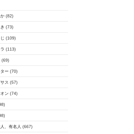
じか
(82)
ぬき
(73)
つじ
(109)
アラ
(113)
ウ
(69)
ーター
(70)
ガサス
(57)
イオン
(74)
98)
98)
能人、有名人
(667)