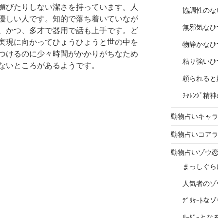
媚びたりしない潔さを持っています。人
協調性のな
優しい人です。知的で落ち着いていなが
無邪気なひ
、かつ、多才で器用で話も上手です。ど
実現に向かってひょうひょうと世の中を
物静かなひ
つけるのに少々時間がかかりがちなため
粘り強いひ
ないところがあるようです。
頼られると
ﾁｬﾚﾝｼﾞ
動物占いキャラ
動物占いコア
動物占いゾウ
まっしぐら
人気者のゾ
ﾃﾞﾘｹｰﾄ
ﾘｰﾀﾞｰと