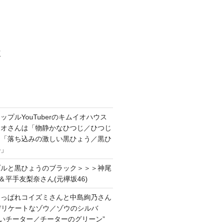
村
プルYouTuberのキムイオハウス
イオさんは「物静かなひつじ／ひつじ
＆「落ち込みの激しい黒ひょう／黒ひ
ル」
プルと黒ひょうのブラック＞＞＞神尾
＆平手友梨奈さん(元欅坂46)
あっぱれコイズミさんと中島絢乃さん
”デリケートなゾウ／ゾウのシルバ
強いチーター／チーターのグリーン”