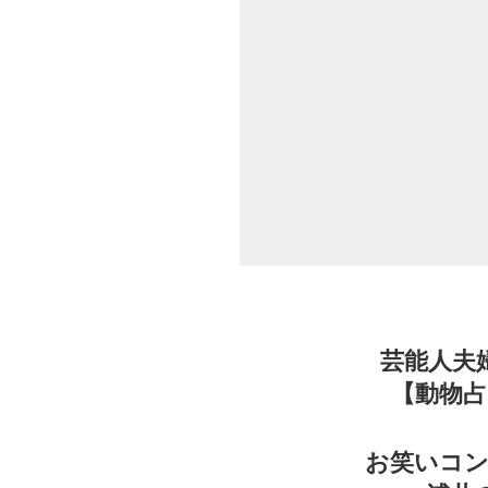
芸能人夫
【動物
お笑いコ