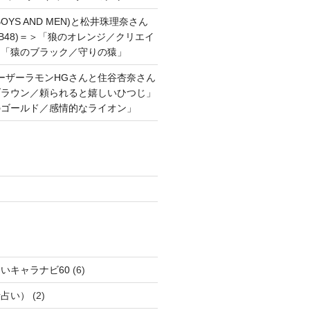
OYS AND MEN)と松井珠理奈さん
AKB48)＝＞「狼のオレンジ／クリエイ
と「猿のブラック／守りの猿」
ーザーラモンHGさんと住谷杏奈さん
ブラウン／頼られると嬉しいひつじ」
のゴールド／感情的なライオン」
いキャラナビ60
(6)
話占い）
(2)