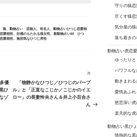
守りの猿恋
尽くす猿恋
気分屋の猿
 狼
、
動物占い 芸能人、有名人
、
動物占いひつじ恋愛相
恋愛相性
、
好感のもたれる狼女性
、
新動物占い60 ひつ
落ち着きの
恋愛相性
、
無邪気なひつじ男性
動物占い虎恋
ゆったりと
パワフルな
次
次
の
動きまわる
多優
「物静かなひつじ／ひつじのパープ
投
黒ひ
ル」と「正直なこじか／こじかのイエ
愛情あふれ
稿
なゾ
ロー」の長妻怜央さん＆井上小百合さ
慈悲深い虎
ん
楽天的な虎
動物占い黒ひ
情熱的な黒