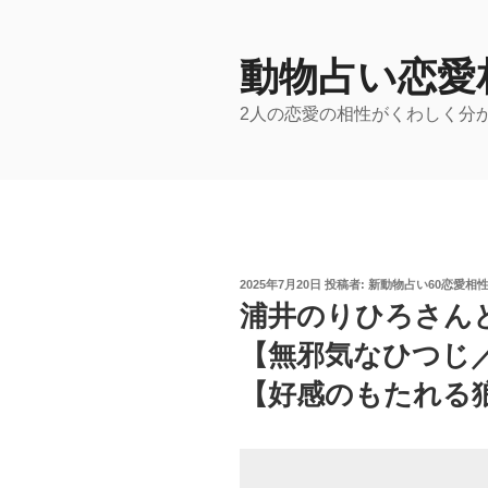
コ
ン
テ
動物占い恋愛
ン
2人の恋愛の相性がくわしく分
ツ
へ
ス
キ
ッ
プ
投
2025年7月20日
投稿者:
新動物占い60恋愛相
稿
浦井のりひろさん
日:
【無邪気なひつじ
【好感のもたれる