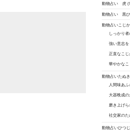
動物占い 虎
(
動物占い 黒
動物占いこじ
しっかり者
強い意志を
正直なこじ
華やかなこ
動物占いたぬ
人間味あふ
大器晩成の
磨き上げら
社交家のた
動物占いひつ