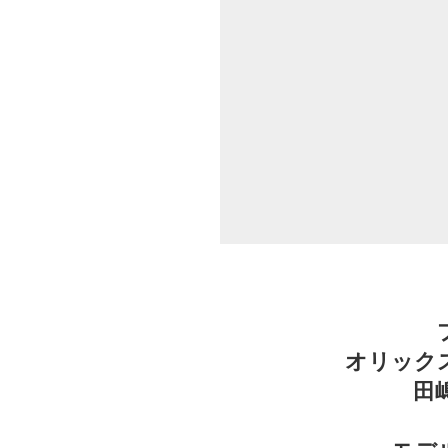
オリック
田