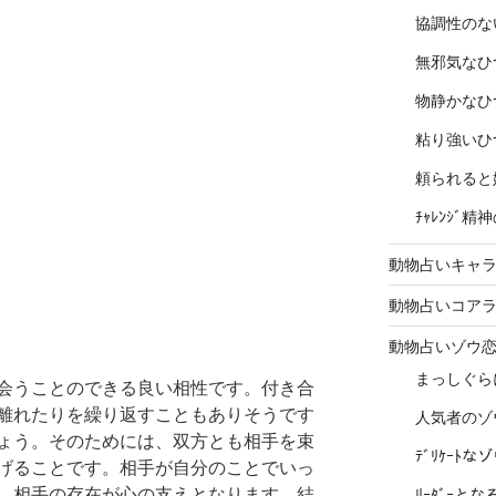
協調性のな
無邪気なひ
物静かなひ
粘り強いひ
頼られると
ﾁｬﾚﾝｼﾞ
動物占いキャラ
動物占いコア
動物占いゾウ
まっしぐら
会うことのできる良い相性です。付き合
離れたりを繰り返すこともありそうです
人気者のゾ
ょう。そのためには、双方とも相手を束
ﾃﾞﾘｹｰﾄ
げることです。相手が自分のことでいっ
、相手の存在が心の支えとなります。結
ﾘｰﾀﾞｰと