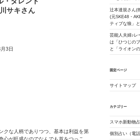
ル・タレント
谷川サキさん
辻本達規さん(B
(元SKE48・
ティブな狼」
芸能人夫婦♪レ
は「ひつじの
8月3日
と「ライオン
固定ページ
サイトマップ
カテゴリー
スマホ新動物占
ンクな人柄でありつつ、基本は利益を第
個別占い（電
奇心が旺盛なのでなんでも首をつっこ