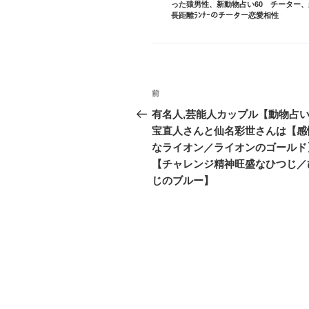
ゴ
った猿男性
、
新動物占い60 チーター
、
リ
長距離ﾗﾝﾅｰのチーター恋愛相性
ー
投
前
前
稿
の
有名人,芸能人カップル【動物占
投
宝直人さんと仙名彩世さんは【感
ナ
稿
なライオン／ライオンのゴールド
ビ
【チャレンジ精神旺盛なひつじ／
じのブルー】
ゲ
ー
シ
ョ
ン