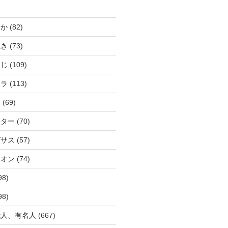
じか
(82)
ぬき
(73)
つじ
(109)
アラ
(113)
ウ
(69)
ーター
(70)
ガサス
(57)
イオン
(74)
98)
98)
能人、有名人
(667)