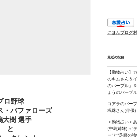
にほんブログ
最近の投稿
【動物占い】カッ
のキムさん＆
のパープル」
ょうのパープ
プロ野球
コアラのパー
ス・バファローズ
楓珠さん(俳優)
嶋大樹 選手
＜動物占い＞
と
(中島姉妹)⇔
ー”と”足腰の