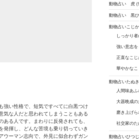
動物占い 虎
(
動物占い 黒
動物占いこじ
しっかり者
強い意志を
正直なこじ
華やかなこ
動物占いたぬ
人間味あふ
大器晩成の
も強い性格で、短気ですべてに白黒つけ
磨き上げら
意気な人だと思われてしまうこともある
のある人です。まわりに反発されても、
社交家のた
を発揮し、どんな苦境も乗り切っていき
アウーマン志向で、外見に似合わずガン
動物占いひつ