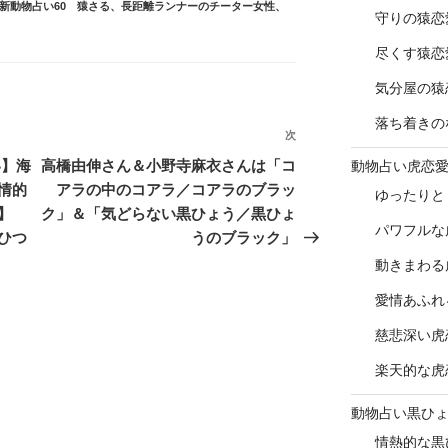
新動物占い60 猿さる
、
長距離ランナーのチーター女性
、
守りの猿恋
尽くす猿恋
気分屋の猿
落ち着きの
次
次
の
い】海
高橋由伸さん＆小野寺麻衣さんは「コ
動物占い虎恋
投
情的
アラの中のコアラ／コアラのブラッ
ゆったりと
稿
】
ク」＆「気どらない黒ひょう／黒ひょ
パワフルな
ひつ
うのブラック」
動きまわる
愛情あふれ
慈悲深い虎
楽天的な虎
動物占い黒ひ
情熱的な黒