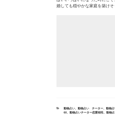
婚しても穏やかな家庭を築けそ
カ
動物占い
、
動物占い チーター
、
動物占
テ
60
、
動物占いチーター恋愛相性
、
動物占