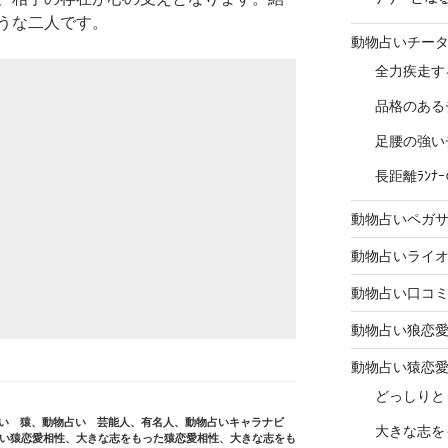
うな二人です。
動物占いチー
全力疾走す
品格のある
足腰の強い
長距離ﾗﾝ
動物占いペガ
動物占いライ
動物占い口コ
動物占い狼恋
動物占い猿恋
どっしりと
い 猿
、
動物占い 芸能人、有名人
、
動物占いキャラナビ
大きな志を
い猿恋愛相性
、
大きな志をもった猿恋愛相性
、
大きな志をも