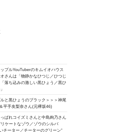
村
プルYouTuberのキムイオハウス
イオさんは「物静かなひつじ／ひつじ
＆「落ち込みの激しい黒ひょう／黒ひ
ル」
プルと黒ひょうのブラック＞＞＞神尾
＆平手友梨奈さん(元欅坂46)
あっぱれコイズミさんと中島絢乃さん
”デリケートなゾウ／ゾウのシルバ
強いチーター／チーターのグリーン”