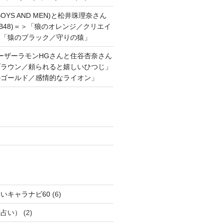
OYS AND MEN)と松井珠理奈さん
AKB48)＝＞「狼のオレンジ／クリエイ
と「猿のブラック／守りの猿」
ーザーラモンHGさんと住谷杏奈さん
ブラウン／頼られると嬉しいひつじ」
のゴールド／感情的なライオン」
いキャラナビ60
(6)
話占い）
(2)