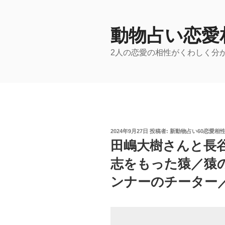
コ
ン
テ
動物占い恋愛
ン
2人の恋愛の相性がくわしく分
ツ
へ
ス
キ
ッ
プ
投
2024年9月27日
投稿者:
新動物占い60恋愛相
稿
田嶋大樹さんと長
日:
志をもった猿／猿
ンナーのチーター