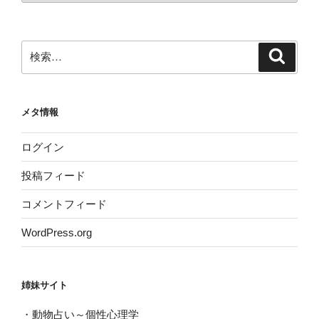
カ
イ
ブ
検
検
索
索:
メタ情報
ログイン
投稿フィード
コメントフィード
WordPress.org
姉妹サイト
・
動物占い～個性心理学