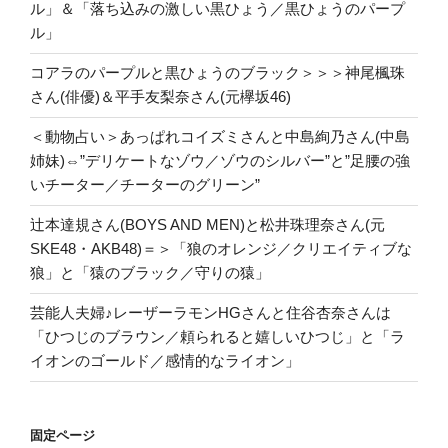
ル」＆「落ち込みの激しい黒ひょう／黒ひょうのパープ
ル」
コアラのパープルと黒ひょうのブラック＞＞＞神尾楓珠
さん(俳優)＆平手友梨奈さん(元欅坂46)
＜動物占い＞あっぱれコイズミさんと中島絢乃さん(中島
姉妹)⇔”デリケートなゾウ／ゾウのシルバー”と”足腰の強
いチーター／チーターのグリーン”
辻本達規さん(BOYS AND MEN)と松井珠理奈さん(元
SKE48・AKB48)＝＞「狼のオレンジ／クリエイティブな
狼」と「猿のブラック／守りの猿」
芸能人夫婦♪レーザーラモンHGさんと住谷杏奈さんは
「ひつじのブラウン／頼られると嬉しいひつじ」と「ラ
イオンのゴールド／感情的なライオン」
固定ページ