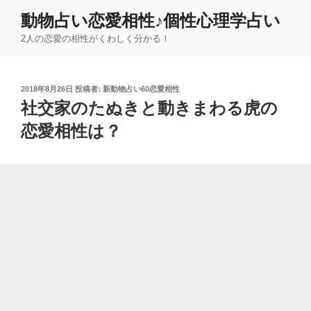
コ
動物占い恋愛相性♪個性心理学占い
ン
2人の恋愛の相性がくわしく分かる！
テ
ン
ツ
投
2018年8月26日
投稿者:
新動物占い60恋愛相性
へ
稿
社交家のたぬきと動きまわる虎の
ス
日:
キ
恋愛相性は？
ッ
プ