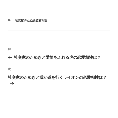
カ
社交家のたぬき恋愛相性
テ
ゴ
リ
ー
投
前
前
稿
の
社交家のたぬきと愛情あふれる虎の恋愛相性は？
ナ
投
ビ
稿
次
次
ゲ
の
社交家のたぬきと我が道を行くライオンの恋愛相性は？
投
ー
稿
シ
ョ
ン