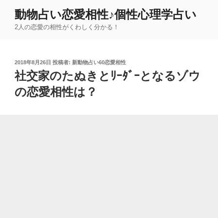
コ
動物占い恋愛相性♪個性心理学占い
ン
2人の恋愛の相性がくわしく分かる！
テ
ン
ツ
投
2018年8月26日
投稿者:
新動物占い60恋愛相性
へ
稿
社交家のたぬきとﾘｰﾀﾞｰとなるゾウ
ス
日:
キ
の恋愛相性は？
ッ
プ