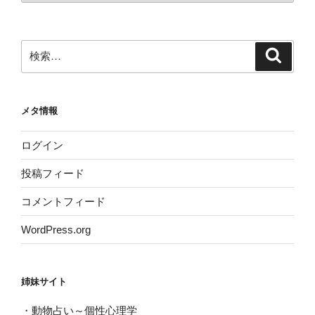
カ
イ
ブ
検
検
索
索:
メタ情報
ログイン
投稿フィード
コメントフィード
WordPress.org
姉妹サイト
・
動物占い～個性心理学