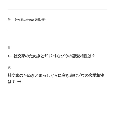
カ
社交家のたぬき恋愛相性
テ
ゴ
リ
ー
投
前
前
稿
の
社交家のたぬきとﾃﾞﾘｹｰﾄなゾウの恋愛相性は？
ナ
投
ビ
稿
次
次
ゲ
の
社交家のたぬきとまっしぐらに突き進むゾウの恋愛相性
投
ー
は？
稿
シ
ョ
ン