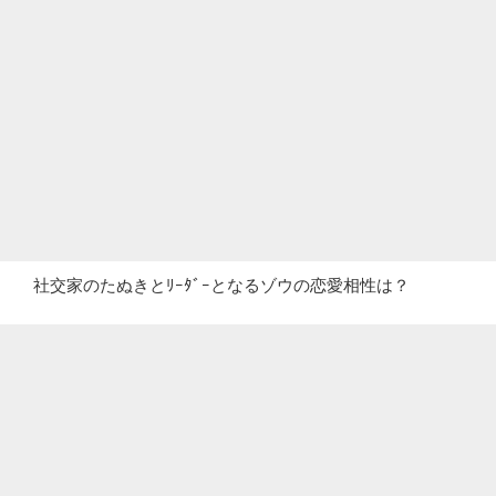
社交家のたぬきとﾘｰﾀﾞｰとなるゾウの恋愛相性は？