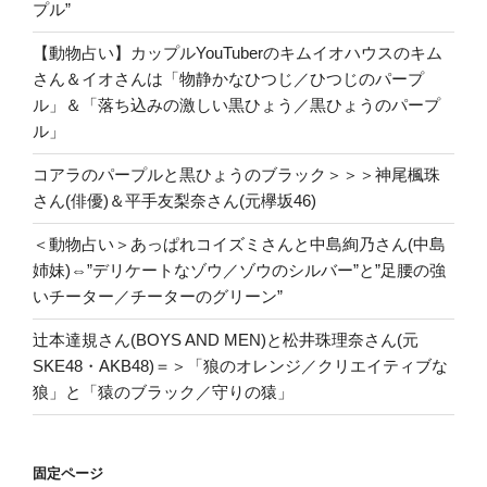
プル”
【動物占い】カップルYouTuberのキムイオハウスのキム
さん＆イオさんは「物静かなひつじ／ひつじのパープ
ル」＆「落ち込みの激しい黒ひょう／黒ひょうのパープ
ル」
コアラのパープルと黒ひょうのブラック＞＞＞神尾楓珠
さん(俳優)＆平手友梨奈さん(元欅坂46)
＜動物占い＞あっぱれコイズミさんと中島絢乃さん(中島
姉妹)⇔”デリケートなゾウ／ゾウのシルバー”と”足腰の強
いチーター／チーターのグリーン”
辻本達規さん(BOYS AND MEN)と松井珠理奈さん(元
SKE48・AKB48)＝＞「狼のオレンジ／クリエイティブな
狼」と「猿のブラック／守りの猿」
固定ページ