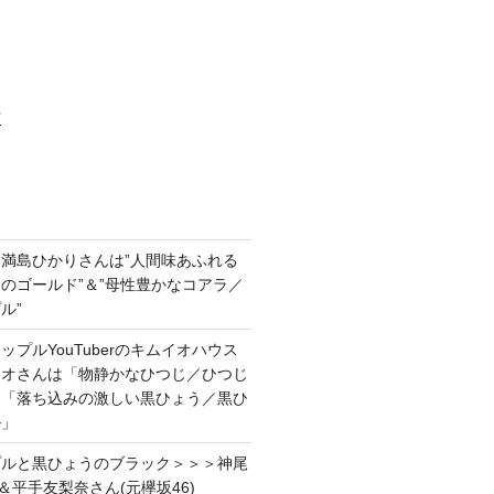
村
満島ひかりさんは”人間味あふれる
のゴールド”＆”母性豊かなコアラ／
ル”
プルYouTuberのキムイオハウス
イオさんは「物静かなひつじ／ひつじ
＆「落ち込みの激しい黒ひょう／黒ひ
ル」
プルと黒ひょうのブラック＞＞＞神尾
＆平手友梨奈さん(元欅坂46)