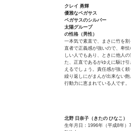
クレイ 勇輝
優雅なペガサス
ペガサスのシルバー
太陽グループ
の性格（男性）
一本気で素直で、まさに竹を割
直者で正義感が強いので、卑怯
しい人でもあり、ときに他人の
た、正直であるがゆえに駆け引
えるでしょう。責任感が強く頼
繰り返しにがまんが出来ない飽
行動力に恵まれている人です。
北野 日奈子（きたの ひなこ）
生年月日：1996年（平成8年）7