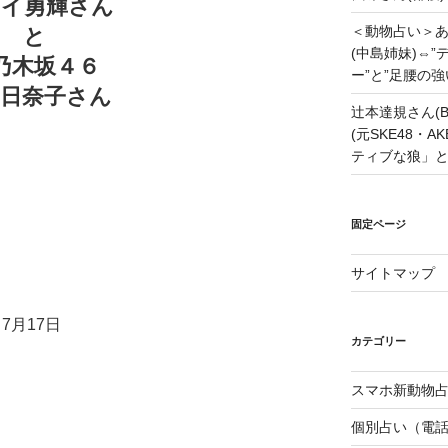
レイ勇輝さん
＜動物占い＞
と
(中島姉妹)⇔
乃木坂４６
ー”と”足腰の
野日奈子さん
辻本達規さん(B
(元SKE48・
ティブな狼」
固定ページ
サイトマップ
7月17日
カテゴリー
スマホ新動物占
個別占い（電