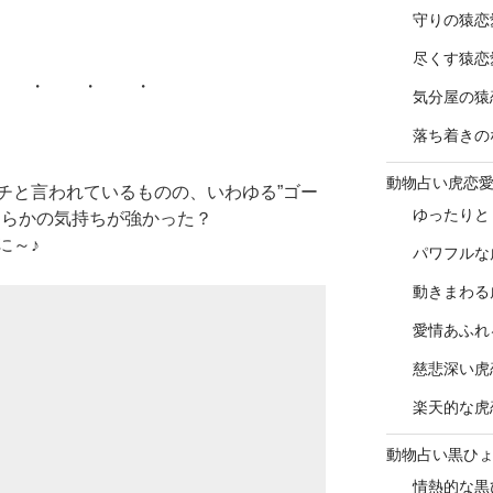
守りの猿恋
尽くす猿恋
 ・ ・ ・
気分屋の猿
落ち着きの
動物占い虎恋
チと言われているものの、いわゆる”ゴー
ゆったりと
ちらかの気持ちが強かった？
に～♪
パワフルな
動きまわる
愛情あふれ
慈悲深い虎
楽天的な虎
動物占い黒ひ
情熱的な黒