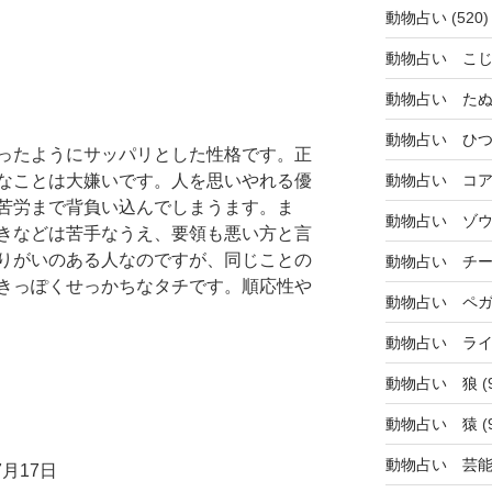
動物占い
(520)
動物占い こ
動物占い た
動物占い ひ
ったようにサッパリとした性格です。正
なことは大嫌いです。人を思いやれる優
動物占い コ
苦労まで背負い込んでしまうます。ま
動物占い ゾ
きなどは苦手なうえ、要領も悪い方と言
りがいのある人なのですが、同じことの
動物占い チ
きっぽくせっかちなタチです。順応性や
動物占い ペ
動物占い ラ
動物占い 狼
(
動物占い 猿
(
動物占い 芸
月17日