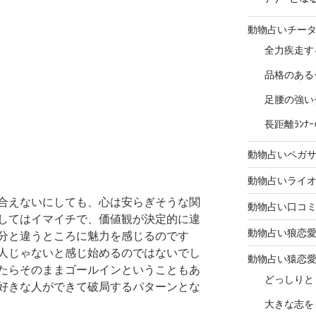
動物占いチー
全力疾走す
品格のある
足腰の強い
長距離ﾗﾝ
動物占いペガ
動物占いライ
合えないにしても、心は安らぎそうな関
動物占い口コ
してはイマイチで、価値観が決定的に違
動物占い狼恋
分と違うところに魅力を感じるのです
人じゃないと感じ始めるのではないでし
動物占い猿恋
たらそのままゴールインということもあ
どっしりと
好きな人ができて破局するパターンとな
大きな志を