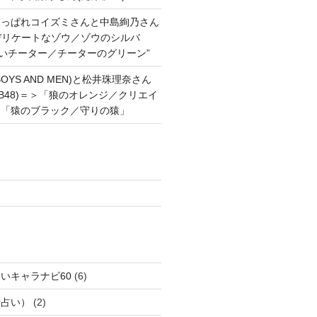
あっぱれコイズミさんと中島絢乃さん
”デリケートなゾウ／ゾウのシルバ
強いチーター／チーターのグリーン”
OYS AND MEN)と松井珠理奈さん
AKB48)＝＞「狼のオレンジ／クリエイ
と「猿のブラック／守りの猿」
いキャラナビ60
(6)
話占い）
(2)