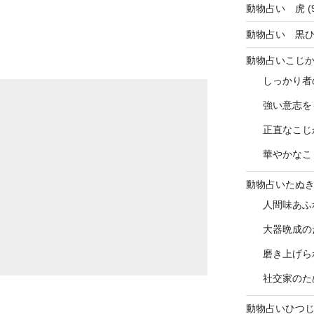
動物占い 虎
(
動物占い 黒
動物占いこじ
しっかり者
強い意志を
正直なこじ
華やかなこ
動物占いたぬ
人間味あふ
大器晩成の
磨き上げら
社交家のた
動物占いひつ