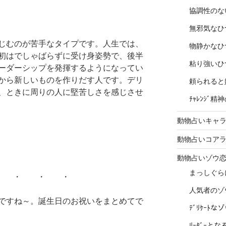
協調性のな
無邪気なひ
じむのが苦手なタイプです。人生では、
物静かなひ
初はでしゃばらずに受け身姿勢で、後半
粘り強いひ
ーダーシップを発揮するようになってい
から新しいものを作りだす人です。デリ
頼られると
、ときに周りの人に堅苦しさを感じさせ
ﾁｬﾚﾝｼﾞ
動物占いキャラ
動物占いコア
動物占いゾウ
まっしぐら
 ・ ・ ・
人気者のゾ
ですね～。誕生日のお祝いをまとめてで
ﾃﾞﾘｹｰﾄ
ﾘｰﾀﾞｰと