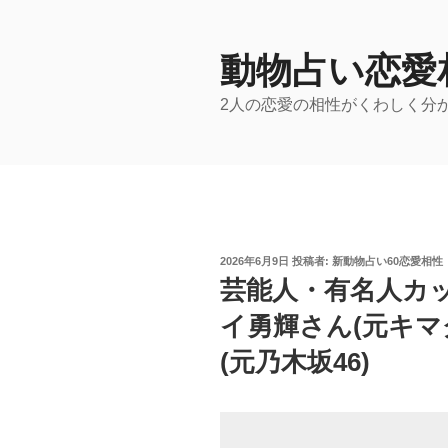
コ
ン
テ
動物占い恋愛
ン
2人の恋愛の相性がくわしく分
ツ
へ
ス
キ
ッ
プ
投
2026年6月9日
投稿者:
新動物占い60恋愛相性
稿
芸能人・有名人カ
日:
イ勇輝さん(元キマ
(元乃木坂46)