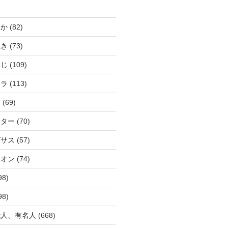
じか
(82)
ぬき
(73)
つじ
(109)
アラ
(113)
ウ
(69)
ーター
(70)
ガサス
(57)
イオン
(74)
98)
98)
能人、有名人
(668)