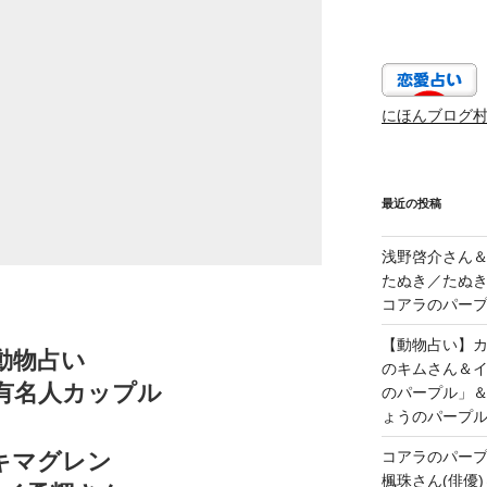
にほんブログ
最近の投稿
浅野啓介さん＆
たぬき／たぬき
コアラのパープ
【動物占い】カッ
動物占い
のキムさん＆
,有名人カップル
のパープル」
ょうのパープ
キマグレン
コアラのパー
楓珠さん(俳優)