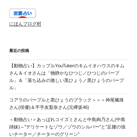
にほんブログ村
最近の投稿
【動物占い】カップルYouTuberのキムイオハウスのキム
さん＆イオさんは「物静かなひつじ／ひつじのパープ
ル」＆「落ち込みの激しい黒ひょう／黒ひょうのパープ
ル」
コアラのパープルと黒ひょうのブラック＞＞＞神尾楓珠
さん(俳優)＆平手友梨奈さん(元欅坂46)
＜動物占い＞あっぱれコイズミさんと中島絢乃さん(中島
姉妹)⇔”デリケートなゾウ／ゾウのシルバー”と”足腰の強
いチーター／チーターのグリーン”