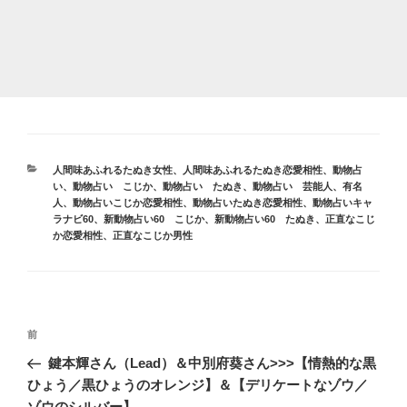
カ
人間味あふれるたぬき女性
、
人間味あふれるたぬき恋愛相性
、
動物占
テ
い
、
動物占い こじか
、
動物占い たぬき
、
動物占い 芸能人、有名
ゴ
人
、
動物占いこじか恋愛相性
、
動物占いたぬき恋愛相性
、
動物占いキャ
リ
ラナビ60
、
新動物占い60 こじか
、
新動物占い60 たぬき
、
正直なこじ
ー
か恋愛相性
、
正直なこじか男性
投
前
前
稿
の
鍵本輝さん（Lead）＆中別府葵さん>>>【情熱的な黒
ナ
投
ひょう／黒ひょうのオレンジ】＆【デリケートなゾウ／
ビ
稿
ゾウのシルバー】