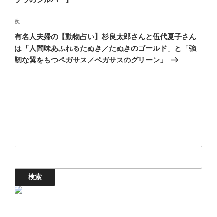
ゲ
次
次
ー
の
シ
有名人夫婦の【動物占い】杉良太郎さんと伍代夏子さん
投
は「人間味あふれるたぬき／たぬきのゴールド」と「強
ョ
稿
靭な翼をもつペガサス／ペガサスのグリーン」
ン