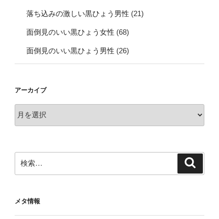
落ち込みの激しい黒ひょう男性
(21)
面倒見のいい黒ひょう女性
(68)
面倒見のいい黒ひょう男性
(26)
アーカイブ
ア
ー
カ
イ
ブ
検
検
索
索:
メタ情報