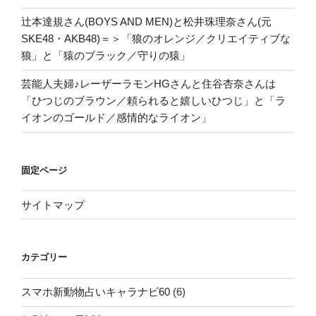
辻本達規さん(BOYS AND MEN)と松井珠理奈さん(元
SKE48・AKB48)＝＞「狼のオレンジ／クリエイティブな
狼」と「猿のブラック／守りの猿」
芸能人夫婦♪レーザーラモンHGさんと住谷杏奈さんは
「ひつじのブラウン／頼られると嬉しいひつじ」と「ラ
イオンのゴールド／感情的なライオン」
固定ページ
サイトマップ
カテゴリー
スマホ新動物占いキャラナビ60
(6)