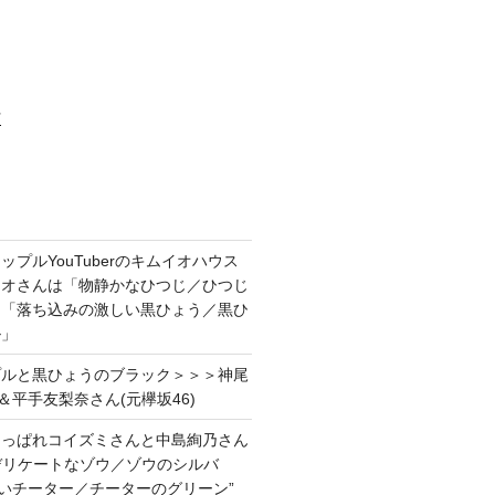
村
プルYouTuberのキムイオハウス
イオさんは「物静かなひつじ／ひつじ
＆「落ち込みの激しい黒ひょう／黒ひ
ル」
プルと黒ひょうのブラック＞＞＞神尾
＆平手友梨奈さん(元欅坂46)
あっぱれコイズミさんと中島絢乃さん
”デリケートなゾウ／ゾウのシルバ
強いチーター／チーターのグリーン”