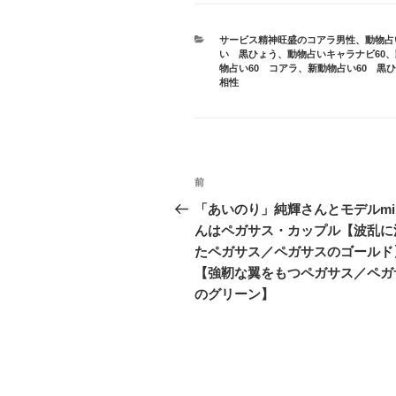
カ
サービス精神旺盛のコアラ男性
、
動物占
テ
い 黒ひょう
、
動物占いキャラナビ60
、
ゴ
物占い60 コアラ
、
新動物占い60 黒
リ
相性
ー
投
前
前
稿
の
「あいのり」純輝さんとモデルmir
投
んはペガサス・カップル【波乱に
ナ
稿
たペガサス／ペガサスのゴールド
ビ
【強靭な翼をもつペガサス／ペガ
のグリーン】
ゲ
ー
シ