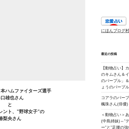
にほんブログ
最近の投稿
【動物占い】カッ
のキムさん＆
のパープル」
ょうのパープ
日本ハムファイターズ選手
谷口雄也さん
コアラのパー
楓珠さん(俳優)
と
レント、”野球女子”の
＜動物占い＞
椿梨央さん
(中島姉妹)⇔
ー”と”足腰の