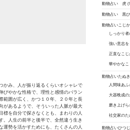
動物占い 虎
(
動物占い 黒
動物占いこじ
しっかり者
強い意志を
正直なこじ
華やかなこ
動物占いたぬ
人間味あふ
つかみ、人が振り返るくらいオシャレで
伸びやかな性格で、理性と感情のバラン
大器晩成の
際範囲が広く、かつ１０年、２０年と長
磨き上げら
向があるようで、そういった人脈が最大
目標を自分で探さなくとも、まわりの人
社交家のた
す。人生の前半と後半で、全然違う生き
な運勢を活かすためにも、たくさんの人
動物占いひつ