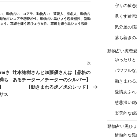
守りの猿恋
い
、
動物占い コアラ
、
動物占い 芸能人、有名人
、
動物占
尽くす猿恋
動物占いコアラ恋愛相性
、
動物占い黒ひょう恋愛相性
、
新動
ひょう
、
束縛を嫌う黒ひょう女性
、
束縛を嫌う黒ひょう恋愛
気分屋の猿
落ち着きの
動物占い虎恋
ゆったりと
次
次
パワフルな
の
eiさ
辻本祐樹さんと加藤優さんは【品格の
投
満ち
あるチーター／チーターのシルバー】
動きまわる
稿
】
【動きまわる虎／虎のレッド】
愛情あふれ
サス
慈悲深い虎
楽天的な虎
動物占い黒ひ
情熱的な黒