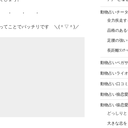
動物占いチー
 ・ ・ ・
全力疾走す
ってことでバッチリです ＼(＾▽＾)／
品格のある
足腰の強い
長距離ﾗﾝ
動物占いペガ
動物占いライ
動物占い口コ
動物占い狼恋
動物占い猿恋
どっしりと
大きな志を