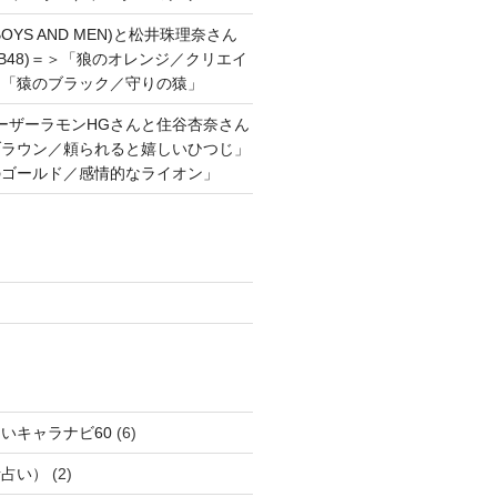
OYS AND MEN)と松井珠理奈さん
AKB48)＝＞「狼のオレンジ／クリエイ
と「猿のブラック／守りの猿」
ーザーラモンHGさんと住谷杏奈さん
ブラウン／頼られると嬉しいひつじ」
のゴールド／感情的なライオン」
いキャラナビ60
(6)
話占い）
(2)