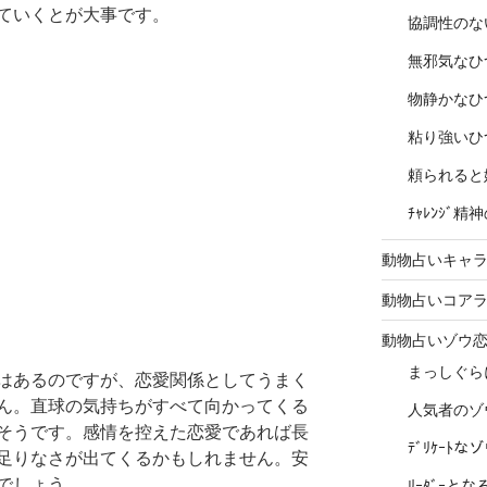
ていくとが大事です。
協調性のな
無邪気なひ
物静かなひ
粘り強いひ
頼られると
ﾁｬﾚﾝｼﾞ
動物占いキャラ
動物占いコア
動物占いゾウ
まっしぐら
はあるのですが、恋愛関係としてうまく
ん。直球の気持ちがすべて向かってくる
人気者のゾ
そうです。感情を控えた恋愛であれば長
ﾃﾞﾘｹｰﾄ
足りなさが出てくるかもしれません。安
でしょう。
ﾘｰﾀﾞｰと