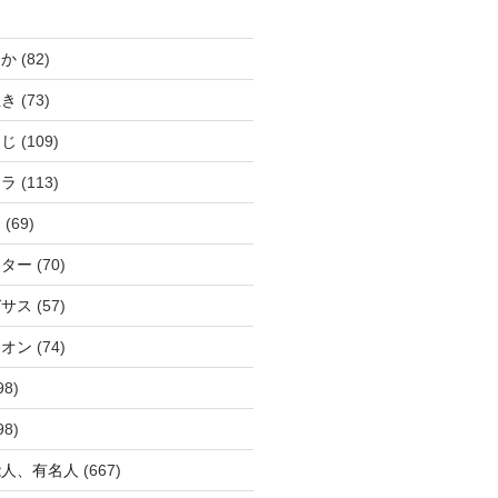
じか
(82)
ぬき
(73)
つじ
(109)
アラ
(113)
ウ
(69)
ーター
(70)
ガサス
(57)
イオン
(74)
98)
98)
能人、有名人
(667)