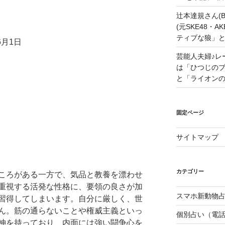
辻本達規さん(B
(元SKE48・
ティブな狼」
6月1日
芸能人夫婦♪レ
は「ひつじの
と「ライオン
固定ページ
サイトマップ
カテゴリー
ころがある一方で、気品と教養を漂わせ
重視する活発な性格に、要領の良さが加
スマホ新動物占
習得してしまいます。自分に厳しく、世
ん。筋の通らないことや権威主義といっ
個別占い（電
神を持っており、内面には強い闘争心を