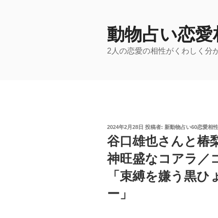
コ
ン
テ
動物占い恋愛
ン
2人の恋愛の相性がくわしく分
ツ
へ
ス
キ
ッ
プ
投
2024年2月28日
投稿者:
新動物占い60恋愛相
稿
谷口雄也さんと椿
日:
神旺盛なコアラ／
「束縛を嫌う黒ひ
ー」