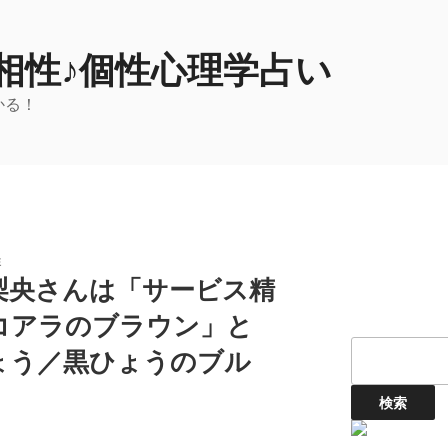
相性♪個性心理学占い
かる！
性
梨央さんは「サービス精
コアラのブラウン」と
ょう／黒ひょうのブル