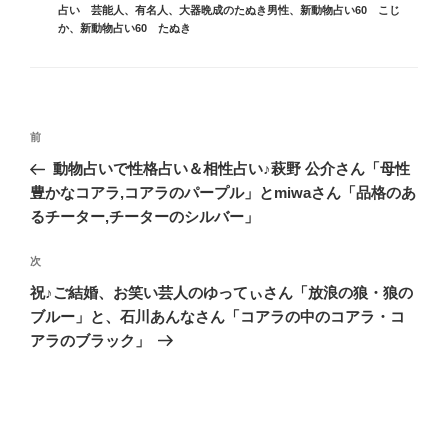
テ
占い 芸能人、有名人
、
大器晩成のたぬき男性
、
新動物占い60 こじ
ゴ
か
、
新動物占い60 たぬき
リ
ー
投
前
前
稿
の
動物占いで性格占い＆相性占い♪萩野 公介さん「母性
ナ
投
豊かなコアラ,コアラのパープル」とmiwaさん「品格のあ
ビ
稿
るチーター,チーターのシルバー」
ゲ
次
次
ー
の
シ
祝♪ご結婚、お笑い芸人のゆってぃさん「放浪の狼・狼の
投
ブルー」と、石川あんなさん「コアラの中のコアラ・コ
ョ
稿
アラのブラック」
ン