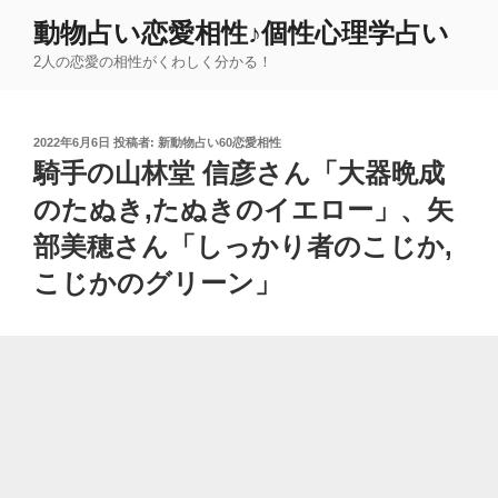
コ
動物占い恋愛相性♪個性心理学占い
ン
2人の恋愛の相性がくわしく分かる！
テ
ン
ツ
投
2022年6月6日
投稿者:
新動物占い60恋愛相性
へ
稿
騎手の山林堂 信彦さん「大器晩成
ス
日:
キ
のたぬき,たぬきのイエロー」、矢
ッ
部美穂さん「しっかり者のこじか,
プ
こじかのグリーン」