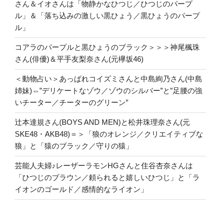
さん＆イオさんは「物静かなひつじ／ひつじのパープ
ル」＆「落ち込みの激しい黒ひょう／黒ひょうのパープ
ル」
コアラのパープルと黒ひょうのブラック＞＞＞神尾楓珠
さん(俳優)＆平手友梨奈さん(元欅坂46)
＜動物占い＞あっぱれコイズミさんと中島絢乃さん(中島
姉妹)⇔”デリケートなゾウ／ゾウのシルバー”と”足腰の強
いチーター／チーターのグリーン”
辻本達規さん(BOYS AND MEN)と松井珠理奈さん(元
SKE48・AKB48)＝＞「狼のオレンジ／クリエイティブな
狼」と「猿のブラック／守りの猿」
芸能人夫婦♪レーザーラモンHGさんと住谷杏奈さんは
「ひつじのブラウン／頼られると嬉しいひつじ」と「ラ
イオンのゴールド／感情的なライオン」