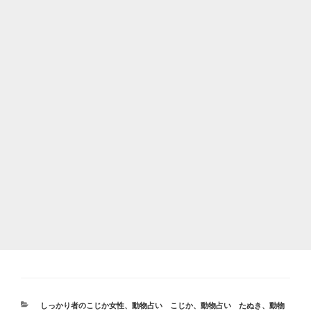
カ
しっかり者のこじか女性
、
動物占い こじか
、
動物占い たぬき
、
動物