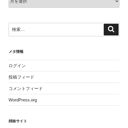
ー
カ
イ
ブ
検
検
索
索:
メタ情報
ログイン
投稿フィード
コメントフィード
WordPress.org
姉妹サイト