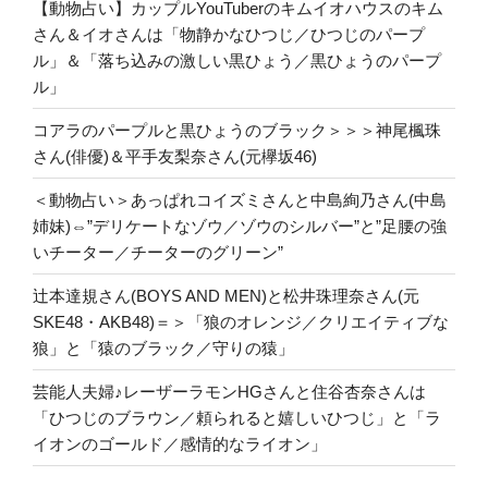
【動物占い】カップルYouTuberのキムイオハウスのキム
さん＆イオさんは「物静かなひつじ／ひつじのパープ
ル」＆「落ち込みの激しい黒ひょう／黒ひょうのパープ
ル」
コアラのパープルと黒ひょうのブラック＞＞＞神尾楓珠
さん(俳優)＆平手友梨奈さん(元欅坂46)
＜動物占い＞あっぱれコイズミさんと中島絢乃さん(中島
姉妹)⇔”デリケートなゾウ／ゾウのシルバー”と”足腰の強
いチーター／チーターのグリーン”
辻本達規さん(BOYS AND MEN)と松井珠理奈さん(元
SKE48・AKB48)＝＞「狼のオレンジ／クリエイティブな
狼」と「猿のブラック／守りの猿」
芸能人夫婦♪レーザーラモンHGさんと住谷杏奈さんは
「ひつじのブラウン／頼られると嬉しいひつじ」と「ラ
イオンのゴールド／感情的なライオン」