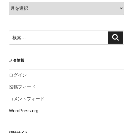
ア
ー
カ
イ
ブ
検
検
索
索:
メタ情報
ログイン
投稿フィード
コメントフィード
WordPress.org
姉妹サイト