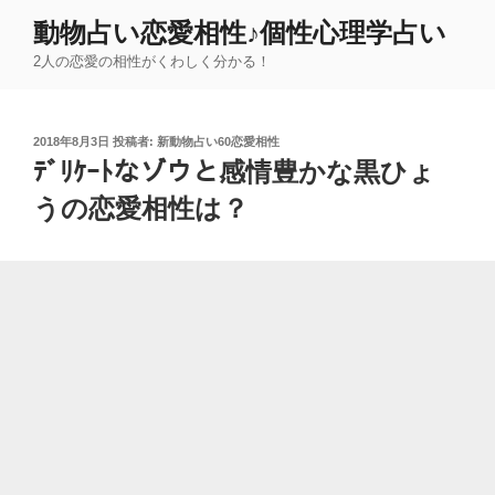
コ
動物占い恋愛相性♪個性心理学占い
ン
2人の恋愛の相性がくわしく分かる！
テ
ン
ツ
投
2018年8月3日
投稿者:
新動物占い60恋愛相性
へ
稿
ﾃﾞﾘｹｰﾄなゾウと感情豊かな黒ひょ
ス
日:
キ
うの恋愛相性は？
ッ
プ