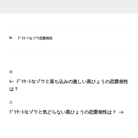
カ
ﾃﾞﾘｹｰﾄなゾウ恋愛相性
テ
ゴ
リ
ー
投
前
前
稿
の
ﾃﾞﾘｹｰﾄなゾウと落ち込みの激しい黒ひょうの恋愛相性
ナ
投
は？
ビ
稿
ゲ
次
次
の
ー
ﾃﾞﾘｹｰﾄなゾウと気どらない黒ひょうの恋愛相性は？
投
シ
稿
ョ
ン