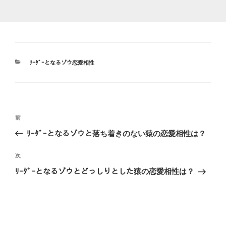
カ
ﾘｰﾀﾞｰとなるゾウ恋愛相性
テ
ゴ
リ
ー
投
前
前
稿
の
ﾘｰﾀﾞｰとなるゾウと落ち着きのない猿の恋愛相性は？
ナ
投
ビ
稿
次
次
ゲ
の
ﾘｰﾀﾞｰとなるゾウとどっしりとした猿の恋愛相性は？
投
ー
稿
シ
ョ
ン