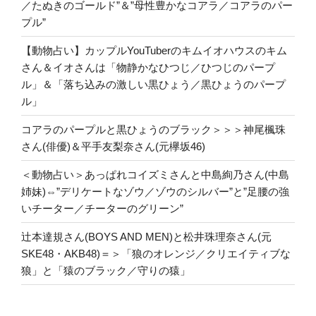
／たぬきのゴールド”＆”母性豊かなコアラ／コアラのパー
プル”
【動物占い】カップルYouTuberのキムイオハウスのキム
さん＆イオさんは「物静かなひつじ／ひつじのパープ
ル」＆「落ち込みの激しい黒ひょう／黒ひょうのパープ
ル」
コアラのパープルと黒ひょうのブラック＞＞＞神尾楓珠
さん(俳優)＆平手友梨奈さん(元欅坂46)
＜動物占い＞あっぱれコイズミさんと中島絢乃さん(中島
姉妹)⇔”デリケートなゾウ／ゾウのシルバー”と”足腰の強
いチーター／チーターのグリーン”
辻本達規さん(BOYS AND MEN)と松井珠理奈さん(元
SKE48・AKB48)＝＞「狼のオレンジ／クリエイティブな
狼」と「猿のブラック／守りの猿」