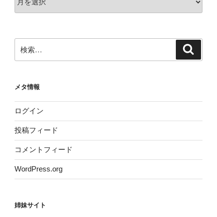
ー
カ
イ
ブ
検
検
索
索:
メタ情報
ログイン
投稿フィード
コメントフィード
WordPress.org
姉妹サイト