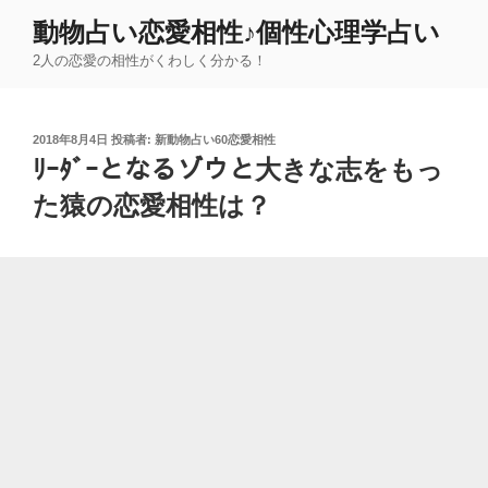
コ
動物占い恋愛相性♪個性心理学占い
ン
2人の恋愛の相性がくわしく分かる！
テ
ン
ツ
投
2018年8月4日
投稿者:
新動物占い60恋愛相性
へ
稿
ﾘｰﾀﾞｰとなるゾウと大きな志をもっ
ス
日:
キ
た猿の恋愛相性は？
ッ
プ