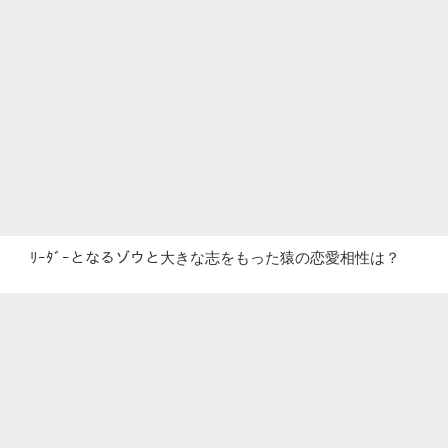
ﾘｰﾀﾞｰとなるゾウと大きな志をもった猿の恋愛相性は？