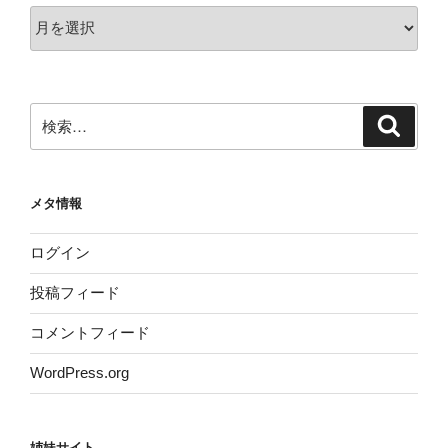
ア
ー
カ
イ
ブ
検
検
索
索:
メタ情報
ログイン
投稿フィード
コメントフィード
WordPress.org
姉妹サイト