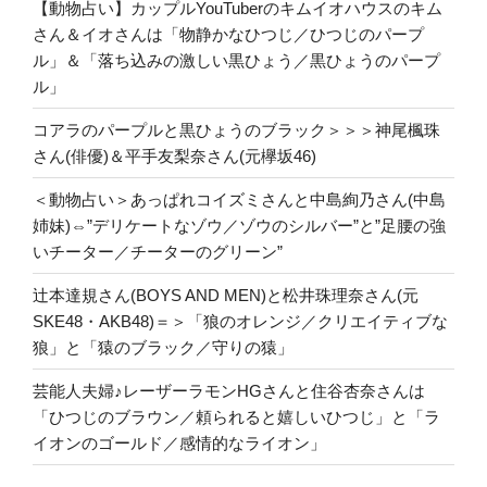
【動物占い】カップルYouTuberのキムイオハウスのキム
さん＆イオさんは「物静かなひつじ／ひつじのパープ
ル」＆「落ち込みの激しい黒ひょう／黒ひょうのパープ
ル」
コアラのパープルと黒ひょうのブラック＞＞＞神尾楓珠
さん(俳優)＆平手友梨奈さん(元欅坂46)
＜動物占い＞あっぱれコイズミさんと中島絢乃さん(中島
姉妹)⇔”デリケートなゾウ／ゾウのシルバー”と”足腰の強
いチーター／チーターのグリーン”
辻本達規さん(BOYS AND MEN)と松井珠理奈さん(元
SKE48・AKB48)＝＞「狼のオレンジ／クリエイティブな
狼」と「猿のブラック／守りの猿」
芸能人夫婦♪レーザーラモンHGさんと住谷杏奈さんは
「ひつじのブラウン／頼られると嬉しいひつじ」と「ラ
イオンのゴールド／感情的なライオン」