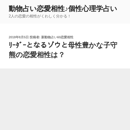
コ
動物占い恋愛相性♪個性心理学占い
ン
2人の恋愛の相性がくわしく分かる！
テ
ン
ツ
投
2018年8月5日
投稿者:
新動物占い60恋愛相性
へ
稿
ﾘｰﾀﾞｰとなるゾウと母性豊かな子守
ス
日:
キ
熊の恋愛相性は？
ッ
プ