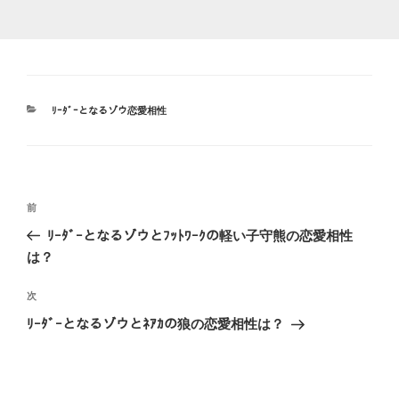
カ
ﾘｰﾀﾞｰとなるゾウ恋愛相性
テ
ゴ
リ
ー
投
前
前
稿
の
ﾘｰﾀﾞｰとなるゾウとﾌｯﾄﾜｰｸの軽い子守熊の恋愛相性
ナ
投
は？
ビ
稿
ゲ
次
次
の
ー
ﾘｰﾀﾞｰとなるゾウとﾈｱｶの狼の恋愛相性は？
投
シ
稿
ョ
ン