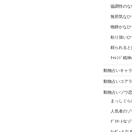
協調性のな
無邪気なひ
物静かなひ
粘り強いひ
頼られると
ﾁｬﾚﾝｼﾞ
動物占いキャラ
動物占いコア
動物占いゾウ
まっしぐら
人気者のゾ
ﾃﾞﾘｹｰﾄ
ﾘｰﾀﾞｰと