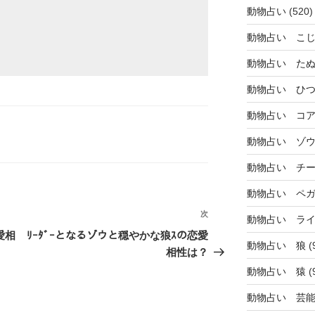
動物占い
(520)
動物占い こ
動物占い た
動物占い ひ
動物占い コ
動物占い ゾ
動物占い チ
動物占い ペ
次
次
動物占い ラ
の
愛相
ﾘｰﾀﾞｰとなるゾウと穏やかな狼ｽの恋愛
動物占い 狼
(
投
相性は？
稿
動物占い 猿
(
動物占い 芸