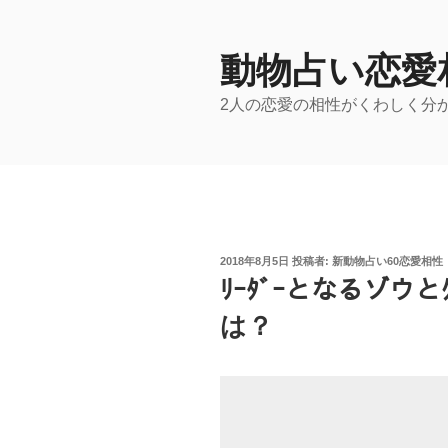
コ
ン
テ
動物占い恋愛
ン
2人の恋愛の相性がくわしく分
ツ
へ
ス
キ
ッ
プ
投
2018年8月5日
投稿者:
新動物占い60恋愛相性
稿
ﾘｰﾀﾞｰとなるゾウと
日:
は？