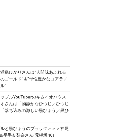
村
満島ひかりさんは”人間味あふれる
のゴールド”＆”母性豊かなコアラ／
ル”
プルYouTuberのキムイオハウス
イオさんは「物静かなひつじ／ひつじ
＆「落ち込みの激しい黒ひょう／黒ひ
ル」
プルと黒ひょうのブラック＞＞＞神尾
＆平手友梨奈さん(元欅坂46)