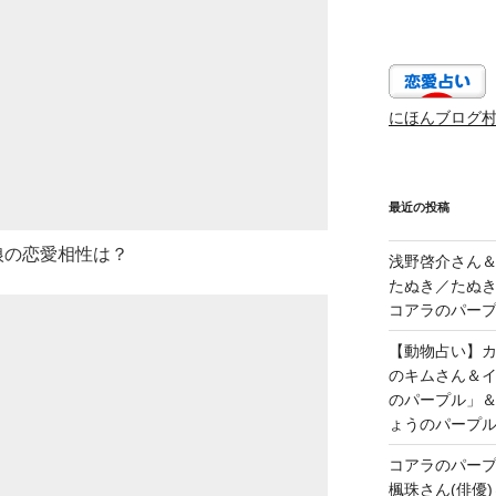
にほんブログ
最近の投稿
ﾞな狼の恋愛相性は？
浅野啓介さん＆
たぬき／たぬき
コアラのパープ
【動物占い】カッ
のキムさん＆
のパープル」
ょうのパープ
コアラのパー
楓珠さん(俳優)