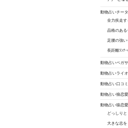
動物占いチー
全力疾走す
品格のある
足腰の強い
長距離ﾗﾝ
動物占いペガ
動物占いライ
動物占い口コ
動物占い狼恋
動物占い猿恋
どっしりと
大きな志を