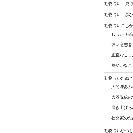
動物占い 虎
(
動物占い 黒
動物占いこじ
しっかり者
強い意志を
正直なこじ
華やかなこ
動物占いたぬ
人間味あふ
大器晩成の
磨き上げら
社交家のた
動物占いひつ