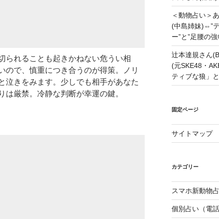
＜動物占い＞
(中島姉妹)⇔
ー”と”足腰の
辻本達規さん(B
切られることも起きかねない危うい相
(元SKE48・
いので、慎重につき合うのが得策。ノリ
ティブな狼」
と泣きをみます。少しでも相手があなた
りは厳禁。冷静な判断が幸運の鍵。
固定ページ
サイトマップ
カテゴリー
スマホ新動物占
個別占い（電