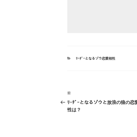
カ
ﾘｰﾀﾞｰとなるゾウ恋愛相性
テ
ゴ
リ
ー
投
前
前
稿
の
ﾘｰﾀﾞｰとなるゾウと放浪の狼の恋
投
性は？
ナ
稿
ビ
ゲ