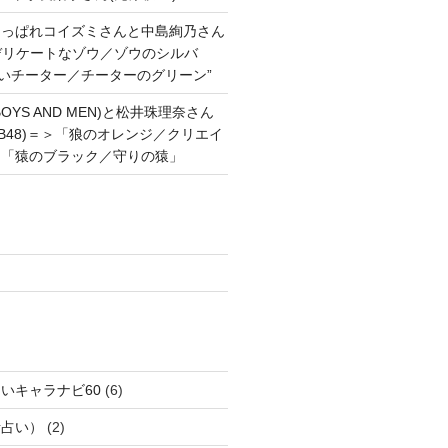
あっぱれコイズミさんと中島絢乃さん
”デリケートなゾウ／ゾウのシルバ
強いチーター／チーターのグリーン”
OYS AND MEN)と松井珠理奈さん
AKB48)＝＞「狼のオレンジ／クリエイ
と「猿のブラック／守りの猿」
いキャラナビ60
(6)
話占い）
(2)