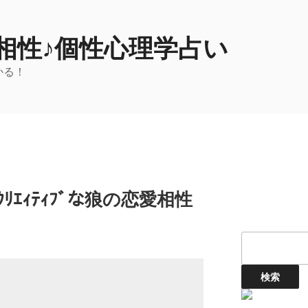
相性♪個性心理学占い
かる！
ｸﾘｴｨﾃｨﾌﾞな狼の恋愛相性