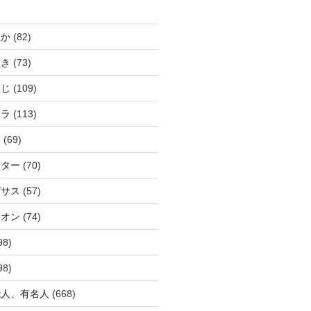
じか
(82)
ぬき
(73)
つじ
(109)
アラ
(113)
ウ
(69)
ーター
(70)
ガサス
(57)
イオン
(74)
98)
98)
能人、有名人
(668)