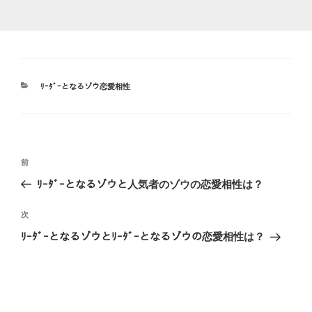
カ
ﾘｰﾀﾞｰとなるゾウ恋愛相性
テ
ゴ
リ
ー
投
前
前
稿
の
ﾘｰﾀﾞｰとなるゾウと人気者のゾウの恋愛相性は？
ナ
投
ビ
稿
次
次
ゲ
の
ﾘｰﾀﾞｰとなるゾウとﾘｰﾀﾞｰとなるゾウの恋愛相性は？
投
ー
稿
シ
ョ
ン