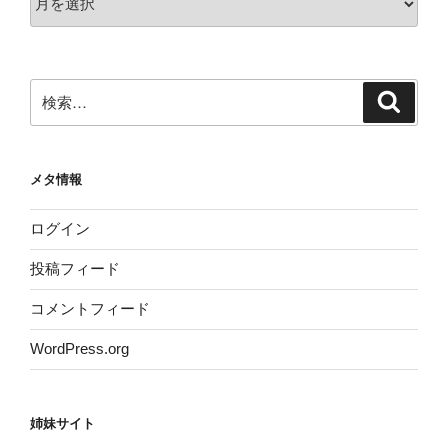
ー
カ
イ
ブ
検
検
索
索:
メタ情報
ログイン
投稿フィード
コメントフィード
WordPress.org
姉妹サイト