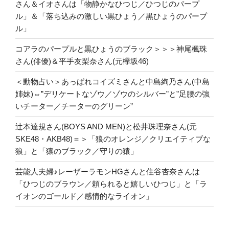
さん＆イオさんは「物静かなひつじ／ひつじのパープ
ル」＆「落ち込みの激しい黒ひょう／黒ひょうのパープ
ル」
コアラのパープルと黒ひょうのブラック＞＞＞神尾楓珠
さん(俳優)＆平手友梨奈さん(元欅坂46)
＜動物占い＞あっぱれコイズミさんと中島絢乃さん(中島
姉妹)⇔”デリケートなゾウ／ゾウのシルバー”と”足腰の強
いチーター／チーターのグリーン”
辻本達規さん(BOYS AND MEN)と松井珠理奈さん(元
SKE48・AKB48)＝＞「狼のオレンジ／クリエイティブな
狼」と「猿のブラック／守りの猿」
芸能人夫婦♪レーザーラモンHGさんと住谷杏奈さんは
「ひつじのブラウン／頼られると嬉しいひつじ」と「ラ
イオンのゴールド／感情的なライオン」