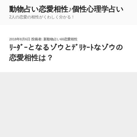
コ
動物占い恋愛相性♪個性心理学占い
ン
2人の恋愛の相性がくわしく分かる！
テ
ン
ツ
投
2018年8月6日
投稿者:
新動物占い60恋愛相性
へ
稿
ﾘｰﾀﾞｰとなるゾウとﾃﾞﾘｹｰﾄなゾウの
ス
日:
キ
恋愛相性は？
ッ
プ