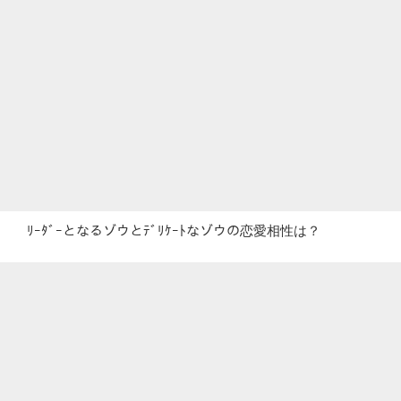
ﾘｰﾀﾞｰとなるゾウとﾃﾞﾘｹｰﾄなゾウの恋愛相性は？