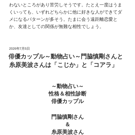
わないところがあり苦労しそうです。たとえ一度はうま
くいっても、いずれどちらかに他に好きな人ができてダ
メになるパターンが多そう。たまに会う遠距離恋愛と
か、友達としての関係が無難な相性でしょう。
投
2026年7月5日
稿
俳優カップル～動物占い～門脇慎剛さんと
日:
糸原美波さんは「こじか」と「コアラ」
～動物占い～
性格＆相性診断
俳優カップル
門脇慎剛さん
＆
糸原美波さん