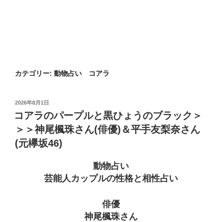
カテゴリー:
動物占い コアラ
投
2026年8月1日
稿
コアラのパープルと黒ひょうのブラック＞
日:
＞＞神尾楓珠さん(俳優)＆平手友梨奈さん
(元欅坂46)
動物占い
芸能人カップルの性格と相性占い
俳優
神尾楓珠さん