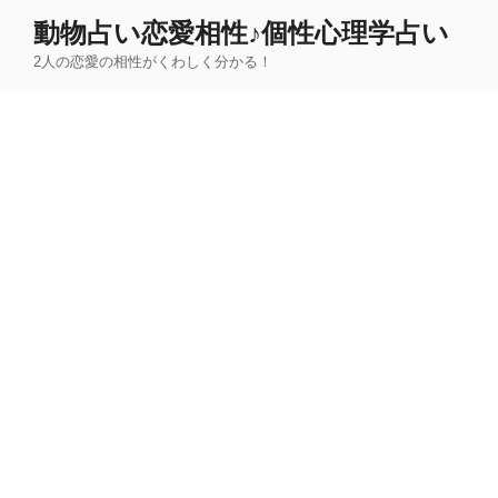
コ
動物占い恋愛相性♪個性心理学占い
ン
2人の恋愛の相性がくわしく分かる！
テ
ン
ツ
へ
ス
キ
ッ
プ