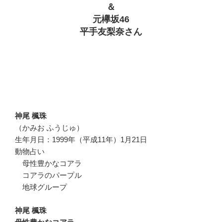
＆
元欅坂46
平手友梨奈さん
神尾 楓珠
（かみお ふうじゅ）
生年月日：1999年（平成11年）1月21日
動物占い
母性豊かなコアラ
コアラのパープル
地球グループ
神尾 楓珠