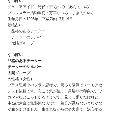
なつぽい
ジュニアアイドル時代：杏 なつみ（あん なつみ）
プロレスラー活動当初：万喜なつみ（まき なつみ）
生年月日：1995年（平成7年）7月19日
動物占い
品格のあるチーター
チーターのシルバー
太陽グループ
なつぽい
品格のあるチーター
チーターのシルバー
太陽グループ
の性格（女性）
プラス思考中のプラス思考で、明るく陽気でユーモアセ
ンスも抜群です。向こう気が強く、男勝りの印象で、ワ
ガママなところもあるようです。見えっ張りだけれど、
本当は素直で無邪気な人です。気分が乗らないとなかな
か腰をあげません。生まれながらの努力家で、決心する