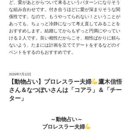
ど、愛があとからついて来るというパターンになりそう
な組み合わせです。付き合うほどに愛が深まりそうな関
係性です。なので、もうやってられない！ということが
あっても、ちょっと冷静になって考え直してみることを
おすすめします。結婚してからもずっと円満にやってい
ける２人です。良い相性だからこそ、相性ばかりに頼ら
ないよう、たまには計画を立ててデートをするなどのイ
ベントをするのもおすすめです。
投
2026年7月12日
稿
【動物占い】プロレスラー夫婦
鷹木信悟
日:
さん＆なつぽいさんは「コアラ」＆「チー
ター」
～動物占い～
プロレスラー夫婦