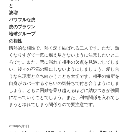
と
波瑠
パワフルな虎
虎のブラウン
地球グループ
の相性
情熱的な相性で、熱く深く結ばれる二人です。ただ、熱
くなりすぎて一気に燃え尽きないように注意したいとこ
ろです。また、恋に溺れて相手の欠点を見過ごしてしま
い、後々の不満の種にしないようにしましょう。愛し合
うなら現実と立ち向かうことも大切です。相手の短所を
自身がカバーするぐらいの気持ちで付き合うようにしま
しょう。ともに困難を乗り越えるほどに結びつきが強固
になっていくことでしょう。また、利害関係を入れてし
まうと壊れてしまう関係なので要注意です。
投
2026年5月1日
稿