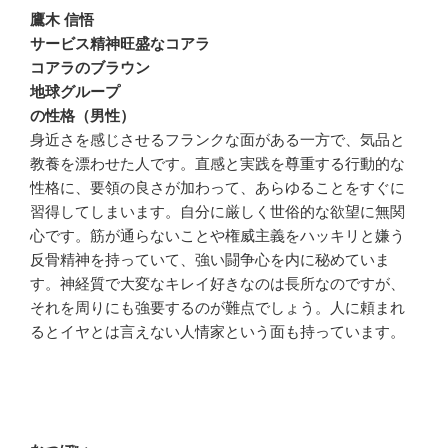
鷹木 信悟
サービス精神旺盛なコアラ
コアラのブラウン
地球グループ
の性格（男性）
身近さを感じさせるフランクな面がある一方で、気品と
教養を漂わせた人です。直感と実践を尊重する行動的な
性格に、要領の良さが加わって、あらゆることをすぐに
習得してしまいます。自分に厳しく世俗的な欲望に無関
心です。筋が通らないことや権威主義をハッキリと嫌う
反骨精神を持っていて、強い闘争心を内に秘めていま
す。神経質で大変なキレイ好きなのは長所なのですが、
それを周りにも強要するのが難点でしょう。人に頼まれ
るとイヤとは言えない人情家という面も持っています。