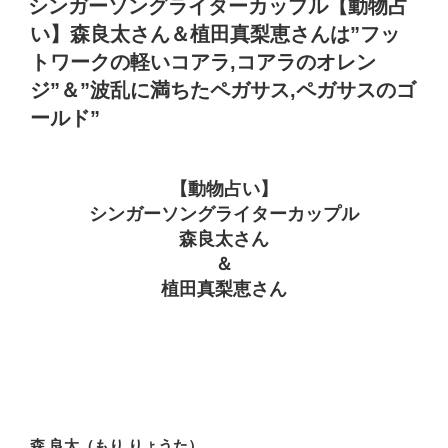
シンガーソングライターカップル【動物占
日:
い】森良太さん＆植田真梨恵さんは”フッ
トワークの軽いコアラ,コアラのオレン
ジ”＆”波乱に満ちたペガサス,ペガサスのゴ
ールド”
【動物占い】
シンガーソングライターカップル
森良太さん
＆
植田真梨恵さん
森 良太（もり りょうた）