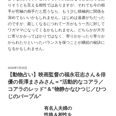
りそうとも言える相性ではありますが、それでも今の相
手が究極の相手だと思うなら、もう少し積極的に関係を
深めてもいいかもしれません。はじめは遠慮がちだった
のですが、親しくなるにつれて一方がもう一方に対して
ワガママになってくるかもしれません。どちらかが片方
に寄りかかってばかりではなく、寄りかかったり寄りか
かられたりといったバランスを保つことが継続の秘訣に
なるかもしれません。
投
2026年7月25日
稿
【動物占い】映画監督の福永荘志さん＆俳
日:
優の長澤まさみさん＝”活動的なコアラ／
コアラのレッド”＆”物静かなひつじ／ひつ
じのパープル”
有名人夫婦の
性格＆相性を