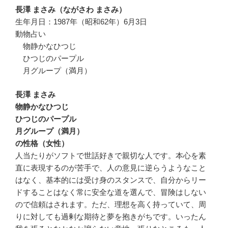
長澤 まさみ（ながさわ まさみ）
生年月日：1987年（昭和62年）6月3日
動物占い
物静かなひつじ
ひつじのパープル
月グループ（満月）
長澤 まさみ
物静かなひつじ
ひつじのパープル
月グループ（満月）
の性格（女性）
人当たりがソフトで世話好きで親切な人です。本心を素
直に表現するのが苦手で、人の意見に逆らうようなこと
はなく、基本的には受け身のスタンスで、自分からリー
ドすることはなく常に安全な道を選んで、冒険はしない
ので信頼はされます。ただ、理想を高く持っていて、周
りに対しても過剰な期待と夢を抱きがちです。いったん