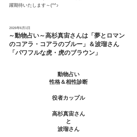
躍期待いたします～(^^♪
投
2026年6月1日
稿
～動物占い～高杉真宙さんは「夢とロマン
日:
のコアラ・コアラのブルー」＆波瑠さん
「パワフルな虎・虎のブラウン」
動物占い
性格＆相性診断
役者カップル
高杉真宙さん
と
波瑠さん