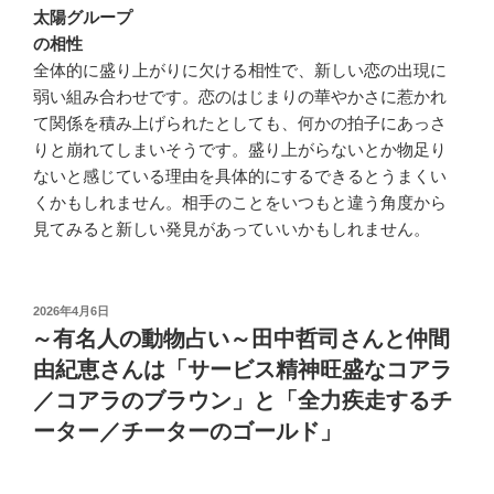
太陽グループ
の相性
全体的に盛り上がりに欠ける相性で、新しい恋の出現に
弱い組み合わせです。恋のはじまりの華やかさに惹かれ
て関係を積み上げられたとしても、何かの拍子にあっさ
りと崩れてしまいそうです。盛り上がらないとか物足り
ないと感じている理由を具体的にするできるとうまくい
くかもしれません。相手のことをいつもと違う角度から
見てみると新しい発見があっていいかもしれません。
投
2026年4月6日
稿
～有名人の動物占い～田中哲司さんと仲間
日:
由紀恵さんは「サービス精神旺盛なコアラ
／コアラのブラウン」と「全力疾走するチ
ーター／チーターのゴールド」