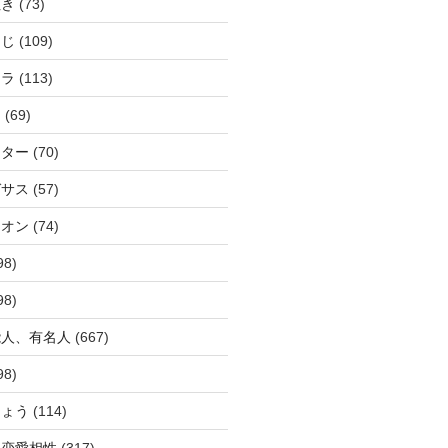
ぬき
(73)
つじ
(109)
アラ
(113)
ウ
(69)
ーター
(70)
ガサス
(57)
イオン
(74)
98)
98)
能人、有名人
(667)
98)
ひょう
(114)
か恋愛相性
(317)