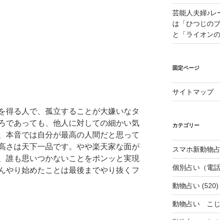
芸能人夫婦♪レ
は「ひつじの
と「ライオン
固定ページ
サイトマップ
を得る人で、孤立することが大嫌いなタ
ろであっても、他人に対しての細かい気
カテゴリー
、本音では自分が最高の人間だと思って
高さは天下一品です。やや楽天家な面が
スマホ新動物占
、誰も思いつかないことをポンッと実現
個別占い（電
んやり始めたことは最後までやり抜くフ
動物占い
(520)
動物占い こ