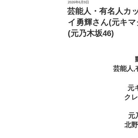
投
2026年6月9日
稿
芸能人・有名人カ
日:
イ勇輝さん(元キマ
(元乃木坂46)
芸能人
元
ク
元
北