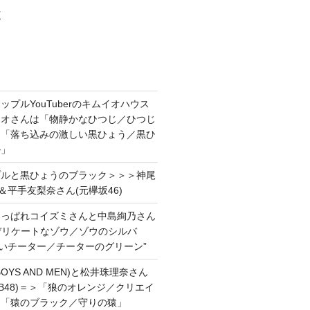
村
プルYouTuberのキムイオハウス
イオさんは「物静かなひつじ／ひつじ
＆「落ち込みの激しい黒ひょう／黒ひ
ル」
プルと黒ひょうのブラック＞＞＞神尾
＆平手友梨奈さん(元欅坂46)
あっぱれコイズミさんと中島絢乃さん
”デリケートなゾウ／ゾウのシルバ
強いチーター／チーターのグリーン”
OYS AND MEN)と松井珠理奈さん
AKB48)＝＞「狼のオレンジ／クリエイ
と「猿のブラック／守りの猿」