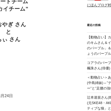
ポートチーム
にほんブログ
カイチーム”
おやぎ さん
最近の投稿
と
【動物占い】カッ
ちぃ さん
のキムさん＆
のパープル」
ょうのパープ
コアラのパー
楓珠さん(俳優)
＜動物占い＞
(中島姉妹)⇔
ー”と”足腰の
月24日
辻本達規さん(B
(元SKE48・
ティブな狼」