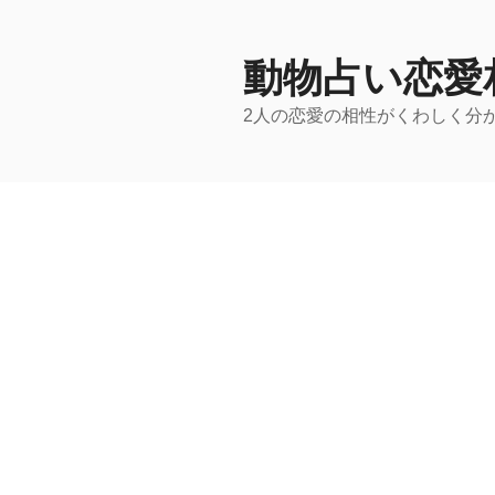
コ
ン
テ
動物占い恋愛
ン
2人の恋愛の相性がくわしく分
ツ
へ
ス
キ
ッ
プ