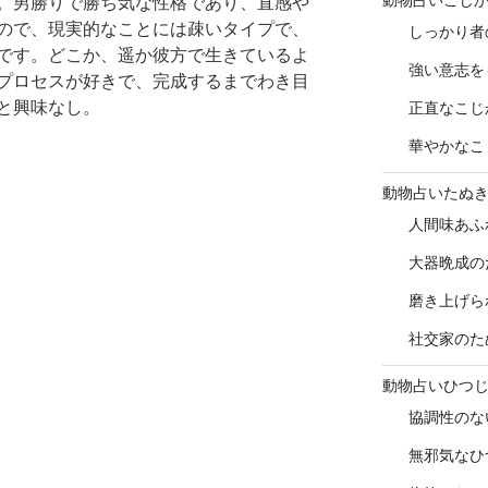
。男勝りで勝ち気な性格であり、直感や
ので、現実的なことには疎いタイプで、
しっかり者
です。どこか、遥か彼方で生きているよ
強い意志を
プロセスが好きで、完成するまでわき目
と興味なし。
正直なこじ
華やかなこ
動物占いたぬ
人間味あふ
大器晩成の
磨き上げら
社交家のた
動物占いひつ
協調性のな
無邪気なひ