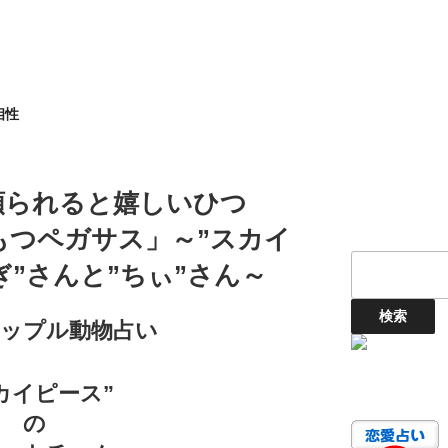
相性
頼られると嬉しいひつ
もつペガサス」～”スカイ
ぎ”さんと”ちぃ”さん～
カップル動物占い
カイピース”
の