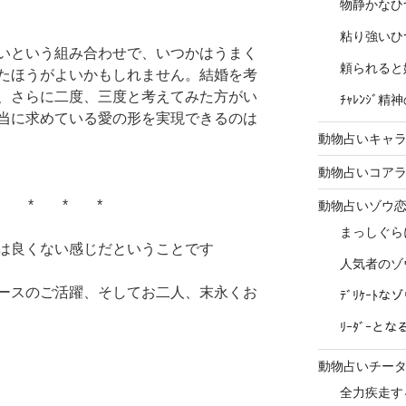
物静かなひ
粘り強いひ
いという組み合わせで、いつかはうまく
頼られると
たほうがよいかもしれません。結婚を考
、さらに二度、三度と考えてみた方がい
ﾁｬﾚﾝｼﾞ
当に求めている愛の形を実現できるのは
動物占いキャラ
動物占いコア
* * * *
動物占いゾウ
まっしぐら
は良くない感じだということです
人気者のゾ
ースのご活躍、そしてお二人、末永くお
ﾃﾞﾘｹｰﾄ
ﾘｰﾀﾞｰと
動物占いチー
全力疾走す