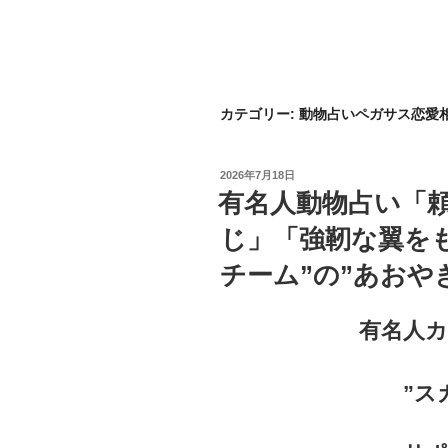
カテゴリー:
動物占いペガサス恋愛
投
2026年7月18日
稿
有名人動物占い「
日:
じ」「強靭な翼を
チーム”の”あおや
有名人
”ス