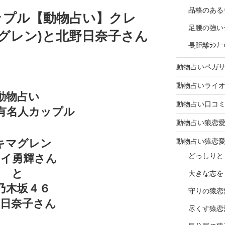
品格のある
ップル【動物占い】クレ
足腰の強い
グレン)と北野日奈子さん
長距離ﾗﾝ
動物占いペガ
動物占いライ
動物占い
動物占い口コ
,有名人カップル
動物占い狼恋
動物占い猿恋
キマグレン
どっしりと
レイ勇輝さん
と
大きな志を
乃木坂４６
守りの猿恋
野日奈子さん
尽くす猿恋