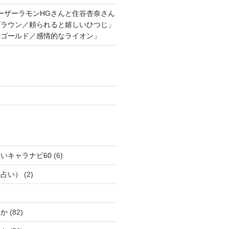
ーザーラモンHGさんと住谷杏奈さん
ブラウン／頼られると嬉しいひつじ」
のゴールド／感情的なライオン」
いキャラナビ60
(6)
話占い）
(2)
じか
(82)