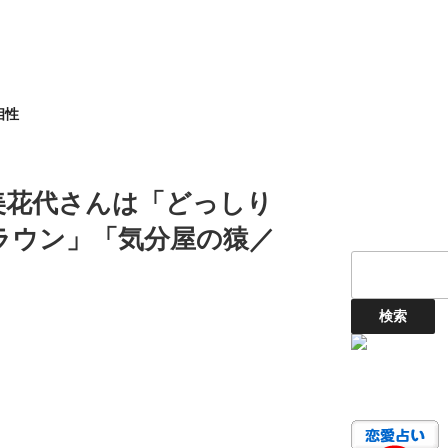
相性
美花代さんは「どっしり
ラウン」「気分屋の猿／