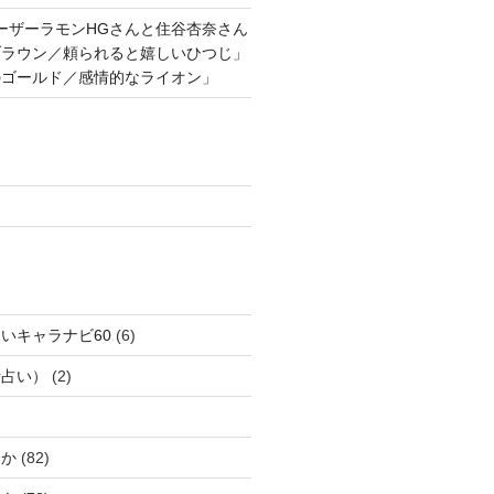
ーザーラモンHGさんと住谷杏奈さん
ブラウン／頼られると嬉しいひつじ」
のゴールド／感情的なライオン」
いキャラナビ60
(6)
話占い）
(2)
じか
(82)