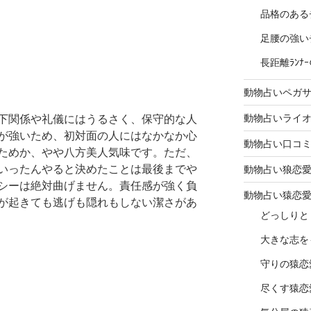
品格のある
足腰の強い
長距離ﾗﾝ
動物占いペガ
動物占いライ
下関係や礼儀にはうるさく、保守的な人
が強いため、初対面の人にはなかなか心
動物占い口コ
ためか、やや八方美人気味です。ただ、
いったんやると決めたことは最後までや
動物占い狼恋
シーは絶対曲げません。責任感が強く負
動物占い猿恋
が起きても逃げも隠れもしない潔さがあ
どっしりと
大きな志を
守りの猿恋
尽くす猿恋