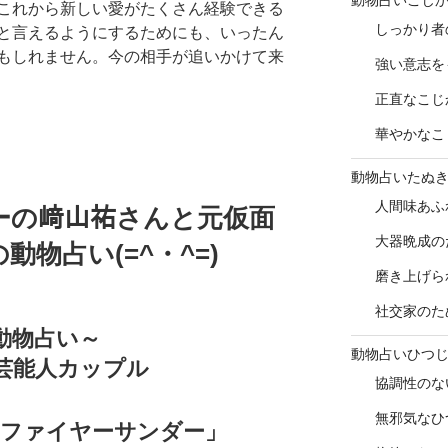
これから新しい愛がたくさん経験できる
しっかり者
と言えるようにするためにも、いったん
もしれません。今の相手が追いかけて来
強い意志を
正直なこじ
華やかなこ
動物占いたぬ
人間味あふ
ーの﨑山祐さんと元仮面
大器晩成の
物占い(=^・^=)
磨き上げら
社交家のた
動物占い～
動物占いひつ
,芸能人カップル
協調性のな
無邪気なひ
「ファイヤーサンダー」