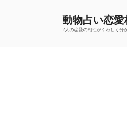
コ
ン
テ
動物占い恋愛
ン
2人の恋愛の相性がくわしく分
ツ
へ
ス
キ
ッ
プ