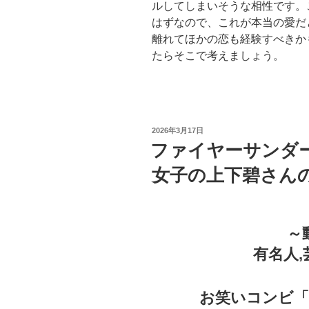
ルしてしまいそうな相性です。
はずなので、これが本当の愛だ
離れてほかの恋も経験すべきか
たらそこで考えましょう。
投
2026年3月17日
稿
ファイヤーサンダ
日:
女子の上下碧さんの動
～
有名人
お笑いコンビ