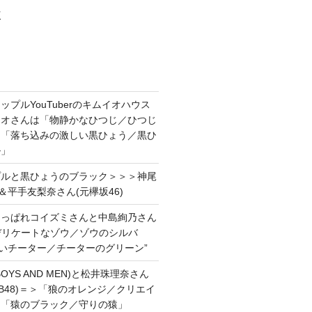
村
プルYouTuberのキムイオハウス
イオさんは「物静かなひつじ／ひつじ
＆「落ち込みの激しい黒ひょう／黒ひ
ル」
プルと黒ひょうのブラック＞＞＞神尾
＆平手友梨奈さん(元欅坂46)
あっぱれコイズミさんと中島絢乃さん
”デリケートなゾウ／ゾウのシルバ
強いチーター／チーターのグリーン”
OYS AND MEN)と松井珠理奈さん
AKB48)＝＞「狼のオレンジ／クリエイ
と「猿のブラック／守りの猿」