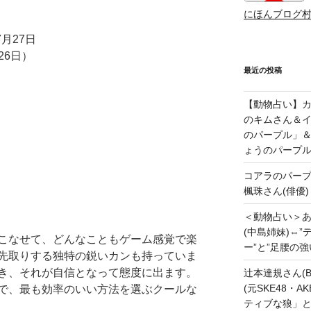
にほんブログ
月27日
26日）
最近の投稿
【動物占い】カッ
のキムさん＆
のパープル」
ょうのパープ
コアラのパー
楓珠さん(俳優)
＜動物占い＞
(中島姉妹)⇔
こなせて、どんなこともゲーム感覚で楽
ー”と”足腰の
先取りする独特の鋭いカンも持っていま
き、それが自信となって態度に出ます。
辻本達規さん(B
(元SKE48・
で、最も効率のいい方法を選ぶクールな
ティブな狼」