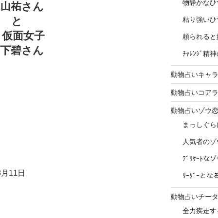
物静かなひ
﨑山祐さん
と
粘り強いひ
 仮面女子
頼られると
上下碧さん
ﾁｬﾚﾝｼﾞ
動物占いキャラ
動物占いコア
動物占いゾウ
まっしぐら
人気者のゾ
ﾃﾞﾘｹｰﾄ
月11日
ﾘｰﾀﾞｰと
動物占いチー
全力疾走す