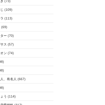
ぬき
(73)
つじ
(109)
アラ
(113)
ウ
(69)
ーター
(70)
ガサス
(57)
イオン
(74)
98)
98)
能人、有名人
(667)
98)
ひょう
(114)
か恋愛相性
(317)