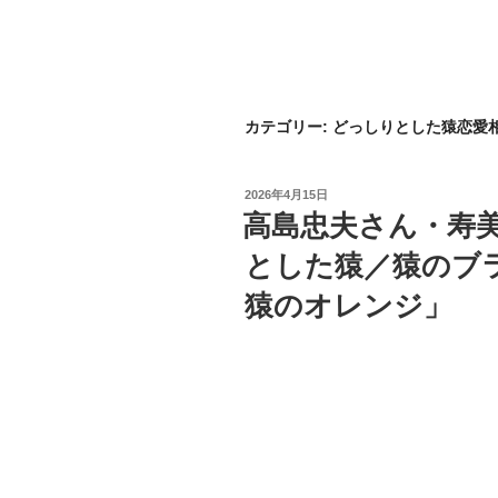
カテゴリー:
どっしりとした猿恋愛
投
2026年4月15日
稿
高島忠夫さん・寿
日:
とした猿／猿のブ
猿のオレンジ」