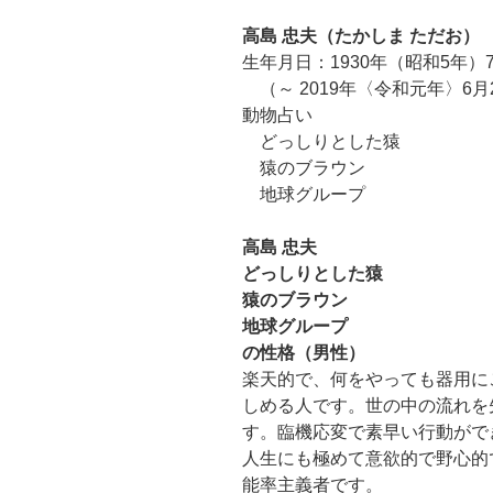
高島 忠夫（たかしま ただお）
生年月日：1930年（昭和5年）7
（～ 2019年〈令和元年〉6月
動物占い
どっしりとした猿
猿のブラウン
地球グループ
高島 忠夫
どっしりとした猿
猿のブラウン
地球グループ
の性格（男性）
楽天的で、何をやっても器用に
しめる人です。世の中の流れを
す。臨機応変で素早い行動がで
人生にも極めて意欲的で野心的
能率主義者です。