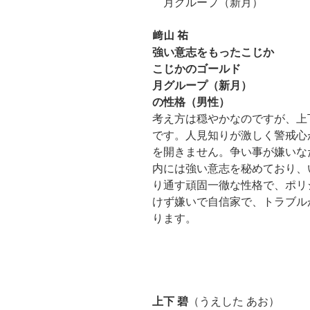
月グループ（新月）
﨑山 祐
強い意志をもったこじか
こじかのゴールド
月グループ（新月）
の性格（男性）
考え方は穏やかなのですが、上
です。人見知りが激しく警戒心
を開きません。争い事が嫌いな
内には強い意志を秘めており、
り通す頑固一徹な性格で、ポリ
けず嫌いで自信家で、トラブル
ります。
上下 碧
（うえした あお）