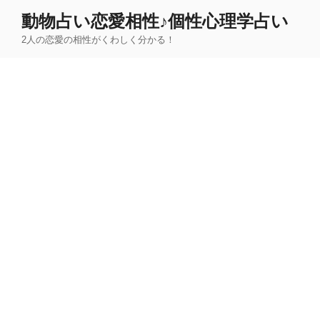
コ
動物占い恋愛相性♪個性心理学占い
ン
2人の恋愛の相性がくわしく分かる！
テ
ン
ツ
へ
ス
キ
ッ
プ