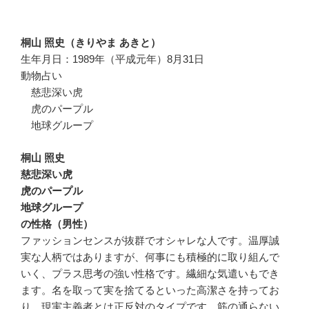
桐山 照史（きりやま あきと）
生年月日：1989年（平成元年）8月31日
動物占い
慈悲深い虎
虎のパープル
地球グループ
桐山 照史
慈悲深い虎
虎のパープル
地球グループ
の性格（男性）
ファッションセンスが抜群でオシャレな人です。温厚誠
実な人柄ではありますが、何事にも積極的に取り組んで
いく、プラス思考の強い性格です。繊細な気遣いもでき
ます。名を取って実を捨てるといった高潔さを持ってお
り、現実主義者とは正反対のタイプです。筋の通らない