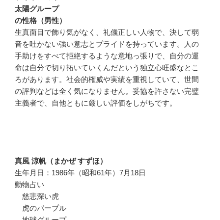
太陽グループ
の性格（男性）
生真面目で飾り気がなく、礼儀正しい人物で、決して弱
音を吐かない強い意志とプライドを持っています。人の
手助けをすべて拒絶するような意地っ張りで、自分の運
命は自分で切り拓いていくんだという独立心旺盛なとこ
ろがあります。社会的権威や実績を重視していて、世間
の評判などは全く気になりません。妥協を許さない完璧
主義者で、自他ともに厳しい評価をしがちです。
真風 涼帆（まかぜ すずほ）
生年月日：1986年（昭和61年）7月18日
動物占い
慈悲深い虎
虎のパープル
地球グループ