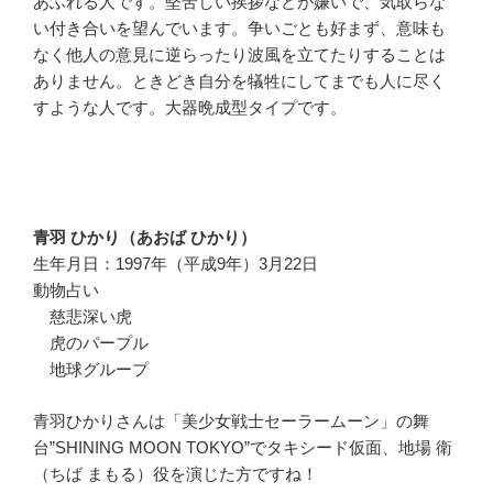
あふれる人です。堅苦しい挨拶などが嫌いで、気取らな
い付き合いを望んでいます。争いごとも好まず、意味も
なく他人の意見に逆らったり波風を立てたりすることは
ありません。ときどき自分を犠牲にしてまでも人に尽く
すような人です。大器晩成型タイプです。
青羽 ひかり（あおば ひかり）
生年月日：1997年（平成9年）3月22日
動物占い
慈悲深い虎
虎のパープル
地球グループ
青羽ひかりさんは「美少女戦士セーラームーン」の舞
台”SHINING MOON TOKYO”でタキシード仮面、地場 衛
（ちば まもる）役を演じた方ですね！