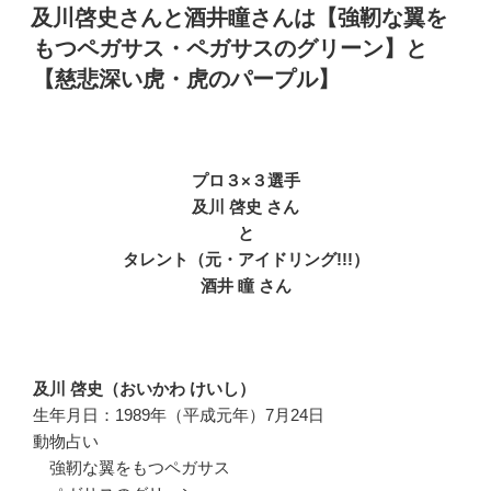
稿
及川啓史さんと酒井瞳さんは【強靭な翼を
日:
もつペガサス・ペガサスのグリーン】と
【慈悲深い虎・虎のパープル】
プロ３×３選手
及川 啓史 さん
と
タレント（元・アイドリング!!!）
酒井 瞳 さん
及川 啓史（おいかわ けいし）
生年月日：1989年（平成元年）7月24日
動物占い
強靭な翼をもつペガサス