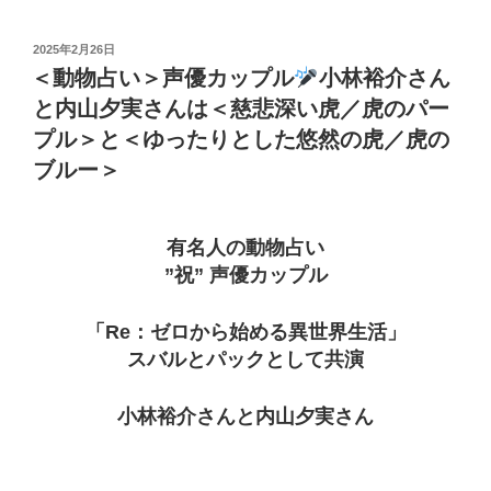
投
2025年2月26日
稿
＜動物占い＞声優カップル
小林裕介さん
日:
と内山夕実さんは＜慈悲深い虎／虎のパー
プル＞と＜ゆったりとした悠然の虎／虎の
ブルー＞
有名人の動物占い
”祝” 声優カップル
「Re：ゼロから始める異世界生活」
スバルとパックとして共演
小林裕介さんと内山夕実さん