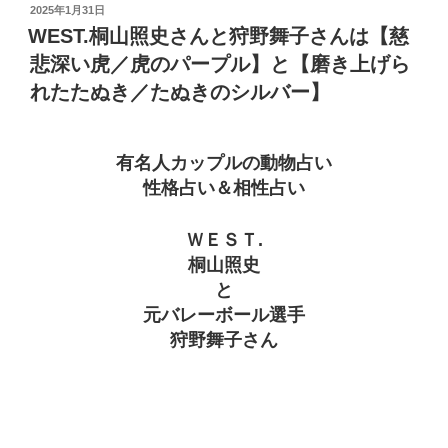
投
2025年1月31日
稿
WEST.桐山照史さんと狩野舞子さんは【慈
日:
悲深い虎／虎のパープル】と【磨き上げら
れたたぬき／たぬきのシルバー】
有名人カップルの動物占い
性格占い＆相性占い
ＷＥＳＴ.
桐山照史
と
元バレーボール選手
狩野舞子さん