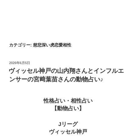
カテゴリー:
慈悲深い虎恋愛相性
投
2026年6月5日
稿
ヴィッセル神戸の山内翔さんとインフルエ
日:
ンサーの宮﨑葉苗さんの動物占い♪
性格占い・相性占い
【動物占い】
Jリーグ
ヴィッセル神戸