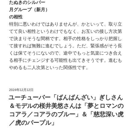
たぬきのシルバー
月グループ（新月）
の相性
特別に悪いわけではありませんが、かといって、取り立
てて良い相性というわけでもなく、お互いの接し方次第
で決まりそうな間柄です。相手の性格をしっかり把握し
て接すれば無難に進むでしょう。ただ、緊張感がそう長
くは保てそうにないので、途中でもっと気楽につき合え
る相手にチェンジする可能性も出てきそうです。進むも
やめるも二人次第といった関係性です。
投
2024年12月12日
稿
ユーチューバー「ばんばんざい」ぎしさん
日:
＆モデルの桜井美悠さんは「夢とロマンの
コアラ／コアラのブルー」＆「慈悲深い虎
／虎のパープル」