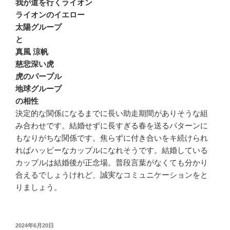
我が道を行くライオン
ライオンのイエロー
太陽グループ
と
真風 涼帆
慈悲深い虎
虎のパープル
地球グループ
の相性
決定的な関係になるまでに長い助走期間がありそうな組
み合わせです。結婚せずに長すぎる春を送るパターンに
もなりがちな関係です。焦らずに付き合いをキ続けられ
ればハッピーなカップルになれそうです。結婚している
カップルは結婚後が正念場。普段言葉がなくても分かり
合えるでしょうけれど、誠実なコミュニケーションをと
りましょう。
投
2024年6月20日