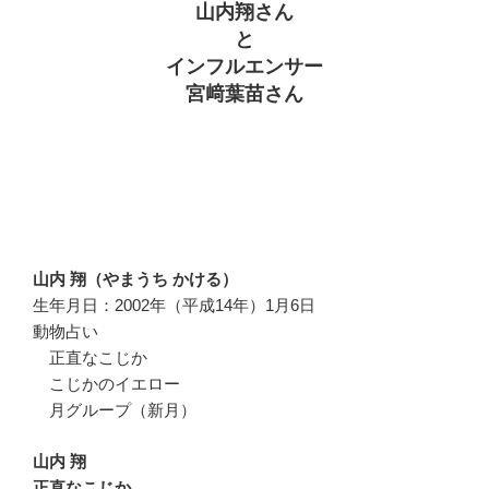
山内翔さん
と
インフルエンサー
宮﨑葉苗さん
山内 翔（やまうち かける）
生年月日：2002年（平成14年）1月6日
動物占い
正直なこじか
こじかのイエロー
月グループ（新月）
山内 翔
正直なこじか