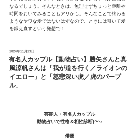
なるでしょう。そんなときは、無理せずちょっと距離や
時間をおいてみることもアリかも。そんなことで終わる
ようなヤワな愛ではないはずなので、ときには引いて愛
を鍛え直すという発想で！
投
2024年11月23日
稿
有名人カップル【動物占い】勝矢さんと真
日:
風涼帆さんは「我が道を行く／ライオンの
イエロー」と「慈悲深い虎／虎のパープ
ル」
芸能人・有名人カップル
動物占いで性格＆相性診断(^^♪
俳優