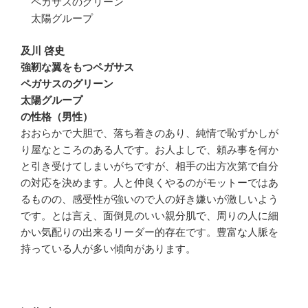
ペガサスのグリーン
太陽グループ
及川 啓史
強靭な翼をもつペガサス
ペガサスのグリーン
太陽グループ
の性格（男性）
おおらかで大胆で、落ち着きのあり、純情で恥ずかしが
り屋なところのある人です。お人よしで、頼み事を何か
と引き受けてしまいがちですが、相手の出方次第で自分
の対応を決めます。人と仲良くやるのがモットーではあ
るものの、感受性が強いので人の好き嫌いが激しいよう
です。とは言え、面倒見のいい親分肌で、周りの人に細
かい気配りの出来るリーダー的存在です。豊富な人脈を
持っている人が多い傾向があります。