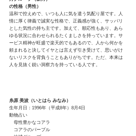
の性格（男性）
温和で控えめで、いつも人に気を遣う気配り屋です。人
情に厚く律義で誠実な性格で、正義感が強く、サッパリ
とした気性の持ち主です。加えて、順応性もあり、あら
ゆる状況に合わせられるたくましさを持っています。サ
ービス精神が旺盛で楽天的でもあるので、人から何かを
頼まれると決してイヤとは言えず引き受けて、思いがけ
ないリスクを背負うこともありがちです。ただ、本来は
人を見抜く鋭い洞察力を持っている人です。
糸原 美波（いとはら みなみ）
生年月日：1996年（平成8年）8月4日
動物占い
母性豊かなコアラ
コアラのパープル