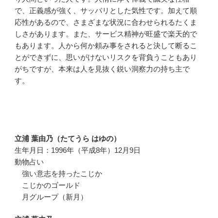
で、正義感が強く、サッパリとした気性です。加えて順
応性があるので、さまざまな状況に合わせられるたくま
しさがあります。また、サービス精神が旺盛で楽天的で
もあります。人から何か頼み事をされると決して断るこ
とができずに、思いがけないリスクを背負うこともあり
がちですが、本来は人を見抜く鋭い洞察力の持ち主で
す。
立浦 葉由乃（たてうら はゆの）
生年月日：1996年（平成8年）12月9日
動物占い
強い意志を持ったこじか
こじかのゴールド
月グループ（新月）