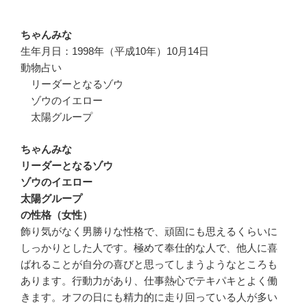
ちゃんみな
生年月日：1998年（平成10年）10月14日
動物占い
リーダーとなるゾウ
ゾウのイエロー
太陽グループ
ちゃんみな
リーダーとなるゾウ
ゾウのイエロー
太陽グループ
の性格（女性）
飾り気がなく男勝りな性格で、頑固にも思えるくらいに
しっかりとした人です。極めて奉仕的な人で、他人に喜
ばれることが自分の喜びと思ってしまうようなところも
あります。行動力があり、仕事熱心でテキパキとよく働
きます。オフの日にも精力的に走り回っている人が多い