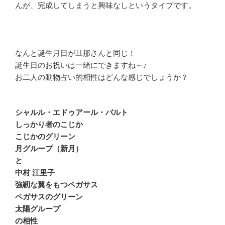
んが、完成してしまうと興味なしというタイプです。
なんと誕生月日が旦那さんと同じ！
誕生日のお祝いは一緒にできますね～♪
お二人の動物占い的相性はどんな感じでしょうか？
シャルル・エドゥアール・バルト
しっかり者のこじか
こじかのグリーン
月グループ（新月）
と
中村 江里子
強靭な翼をもつペガサス
ペガサスのグリーン
太陽グループ
の相性