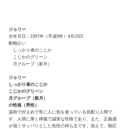
ジョリー
生年月日：1997年（平成9年）4月23日
動物占い
しっかり者のこじか
こじかのグリーン
月グループ（新月）
ジョリー
しっかり者のこじか
こじかのグリーン
月グループ（新月）
の性格（男性）
温和で控えめで常に人に気を遣っている気配り人間で
す。人情に厚く律義で誠実な性格であり、また、正義感
が強くサッパリとした気性の持ち主です。加えて、順応