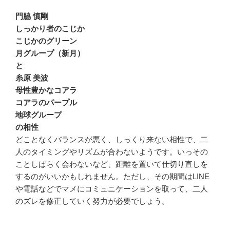
門脇 慎剛
しっかり者のこじか
こじかのグリーン
月グループ（新月）
と
糸原 美波
母性豊かなコアラ
コアラのパープル
地球グループ
の相性
どことなくバランスが悪く、しっくり来ない相性で、二
人のタイミングやリズムが合わないようです。いっその
ことしばらく会わないなど、距離を置いて仕切り直しを
するのがいいかもしれません。ただし、その期間はLINE
や電話などでマメにコミュニケーションを取って、二人
のズレを修正していく努力が必要でしょう。