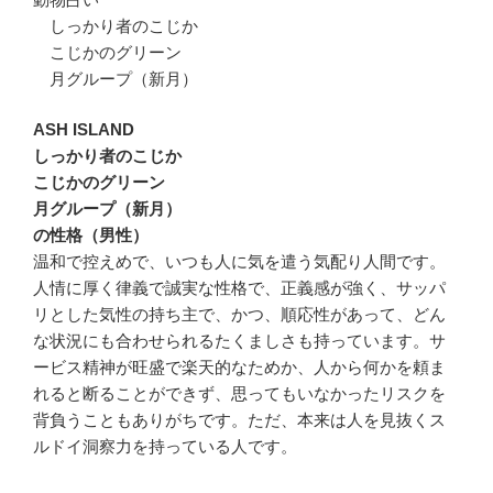
しっかり者のこじか
こじかのグリーン
月グループ（新月）
ASH ISLAND
しっかり者のこじか
こじかのグリーン
月グループ（新月）
の性格（男性）
温和で控えめで、いつも人に気を遣う気配り人間です。
人情に厚く律義で誠実な性格で、正義感が強く、サッパ
リとした気性の持ち主で、かつ、順応性があって、どん
な状況にも合わせられるたくましさも持っています。サ
ービス精神が旺盛で楽天的なためか、人から何かを頼ま
れると断ることができず、思ってもいなかったリスクを
背負うこともありがちです。ただ、本来は人を見抜くス
ルドイ洞察力を持っている人です。