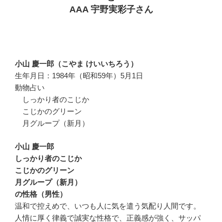
AAA 宇野実彩子さん
小山 慶一郎（こやま けいいちろう）
生年月日：1984年（昭和59年）5月1日
動物占い
しっかり者のこじか
こじかのグリーン
月グループ（新月）
小山 慶一郎
しっかり者のこじか
こじかのグリーン
月グループ（新月）
の性格（男性）
温和で控えめで、いつも人に気を遣う気配り人間です。
人情に厚く律義で誠実な性格で、正義感が強く、サッパ