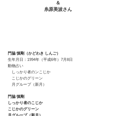
＆
糸原美波さん
門脇 慎剛（かどわき しんご）
生年月日：1994年（平成6年）7月8日
動物占い
しっかり者のンこじか
こじかのグリーン
月グループ（新月）
門脇 慎剛
しっかり者のこじか
こじかのグリーン
月グループ（新月）