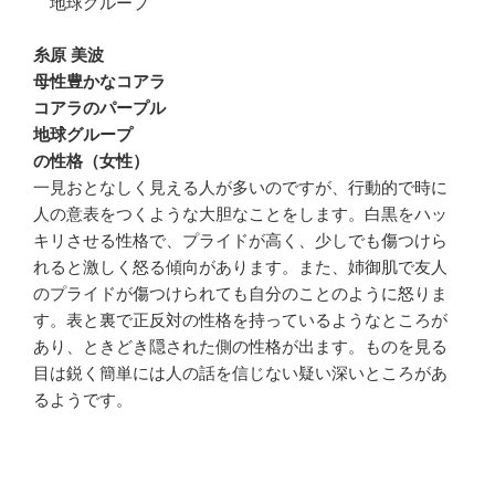
地球グループ
糸原 美波
母性豊かなコアラ
コアラのパープル
地球グループ
の性格（女性）
一見おとなしく見える人が多いのですが、行動的で時に
人の意表をつくような大胆なことをします。白黒をハッ
キリさせる性格で、プライドが高く、少しでも傷つけら
れると激しく怒る傾向があります。また、姉御肌で友人
のプライドが傷つけられても自分のことのように怒りま
す。表と裏で正反対の性格を持っているようなところが
あり、ときどき隠された側の性格が出ます。ものを見る
目は鋭く簡単には人の話を信じない疑い深いところがあ
るようです。