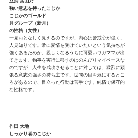
立浦 葉由乃
強い意志を持ったこじか
こじかのゴールド
月グループ（新月）
の性格（女性）
一見おとなしく見えるのですが、内心は警戒心が強く、
人見知りです。常に愛情を受けていたいという気持ちが
強くあるためか、親しくなるうちに可愛いワガママが出
てきます。物事を実行に移すのはのんびりマイペースな
のですが、人生を成功させることに対しては、猛烈に頑
張る意志の強さの持ち主です。世間の目を気にするとこ
ろがあるので、目立った行動は苦手です。純情で保守的
な性格です。
作田 大地
しっかり者のこじか