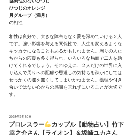
協調性のないひつじ
ひつじのオレンジ
月グループ（満月）
の相性
相性は良好で、大きな障害もなく愛を深めていける２人
です。強い影響を与える関係性で、人生を変えるような
キッカケになることもあるかもしれません。周りの人た
ちからの応援も多く得られ、いろいろな局面で二人を助
けてくれるでしょう。それゆえに、２人だけの世界に入
り込んで周りへの配慮や恩返しの気持ちを疎かにしては
せっかくの運を無くしてしまいかねません。義理や付き
合いではない心からの感謝を忘れずにいることが大切で
す。
投
2025年9月30日
稿
プロレスラー
カップル【動物占い】竹下
日:
幸之介さん【ライオン】＆坂崎ユカさん