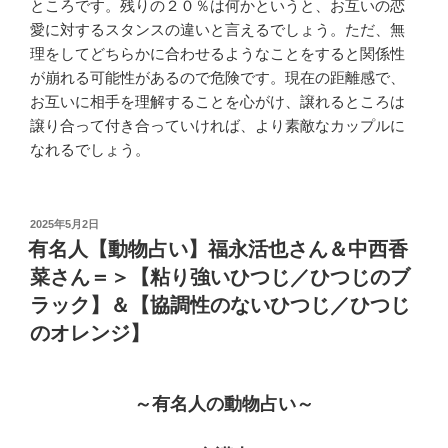
ところです。残りの２０％は何かというと、お互いの恋
愛に対するスタンスの違いと言えるでしょう。ただ、無
理をしてどちらかに合わせるようなことをすると関係性
が崩れる可能性があるので危険です。現在の距離感で、
お互いに相手を理解することを心がけ、譲れるところは
譲り合って付き合っていければ、より素敵なカップルに
なれるでしょう。
投
2025年5月2日
稿
有名人【動物占い】福永活也さん＆中西香
日:
菜さん＝＞【粘り強いひつじ／ひつじのブ
ラック】＆【協調性のないひつじ／ひつじ
のオレンジ】
～有名人の動物占い～