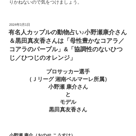
りかねないので気をつけましょう。
投
2024年3月1日
稿
有名人カップルの動物占い♪小野瀬康介さん
日:
＆黒田真友香さんは「母性豊かなコアラ／
コアラのパープル」&「協調性のないひつ
じ／ひつじのオレンジ」
プロサッカー選手
（Ｊリーグ 湘南ベルマーレ所属）
小野瀬 康介さん
と
モデル
黒田真友香さん
小野瀬 康介（おのせ こうすけ）