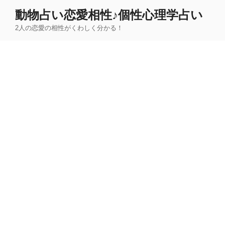
コ
動物占い恋愛相性♪個性心理学占い
ン
2人の恋愛の相性がくわしく分かる！
テ
ン
ツ
へ
ス
キ
ッ
プ