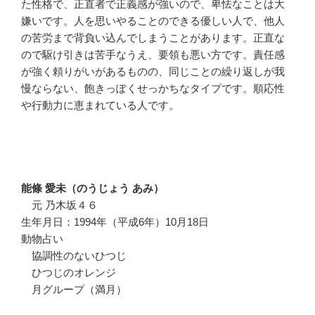
た性格で、正直者で正義感が強いので、卑怯なことは大
嫌いです。人を思いやることのできる優しい人で、他人
の苦労まで背負い込んでしまうことがあります。正直な
ので駆け引きは苦手なうえ、要領も悪い方です。責任感
が強く頼りがいがあるものの、同じことの繰り返しが我
慢ならない、飽きっぽくせっかちなタイプです。順応性
や行動力に恵まれている人です。
能條 愛未（のうじょう あみ）
元 乃木坂４６
生年月日：1994年（平成6年）10月18日
動物占い
協調性のないひつじ
ひつじのオレンジ
月グループ（満月）