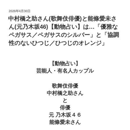
投
2026年4月30日
稿
中村橋之助さん(歌舞伎俳優)と能條愛未さ
日:
ん(元乃木坂46)【動物占い】は…「優雅な
ペガサス／ペガサスのシルバー」と「協調
性のないひつじ／ひつじのオレンジ」
【動物占い】
芸能人・有名人カップル
歌舞伎俳優
中村橋之助さん
と
俳優
元 乃木坂４６
能條愛未さん