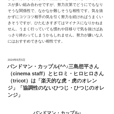
スが多い組み合わせですが、努力次第でどうにでもなり
そうな関係性で、なかなか難しそうな相性です。気を抜
かずにコツコツ相手の気を引く努力を続ければうまくい
きそうですが、ひたむきすぎてはマイナスになりかねま
せん。うまく行っていても慣れや目移りで気を抜けばあ
っさり終わってしまうかもしれません。努力が嫌いな人
にはおすすめできない相性です。
投
2024年8月5日
稿
バンドマン・カップル(^^♪三島想平さん
日:
（cinema staff）とヒロミ・ヒロヒロさん
（tricot）は「楽天的な虎・虎のオレン
ジ」「協調性のないひつじ・ひつじのオレ
ンジ」
バンドマン・カップル♪