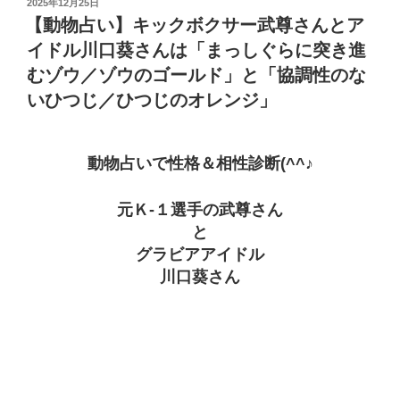
投
2025年12月25日
稿
【動物占い】キックボクサー武尊さんとア
日:
イドル川口葵さんは「まっしぐらに突き進
むゾウ／ゾウのゴールド」と「協調性のな
いひつじ／ひつじのオレンジ」
動物占いで性格＆相性診断(^^♪
元Ｋ-１選手の武尊さん
と
グラビアアイドル
川口葵さん