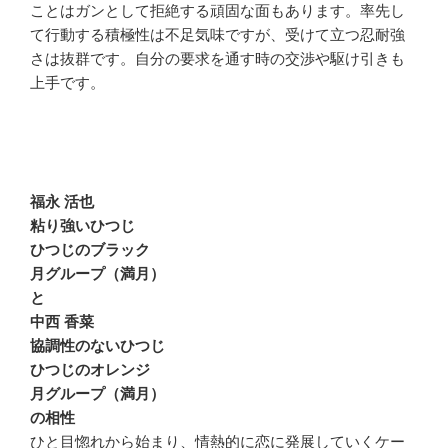
ことはガンとして拒絶する頑固な面もあります。率先し
て行動する積極性は不足気味ですが、受けて立つ忍耐強
さは抜群です。自分の要求を通す時の交渉や駆け引きも
上手です。
福永 活也
粘り強いひつじ
ひつじのブラック
月グループ（満月）
と
中西 香菜
協調性のないひつじ
ひつじのオレンジ
月グループ（満月）
の相性
ひと目惚れから始まり、情熱的に恋に発展していくケー