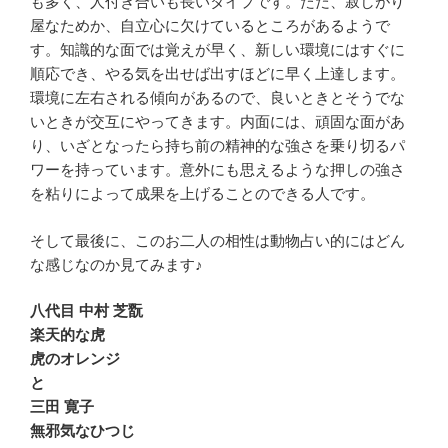
も多く、人付き合いも長いタイプです。ただ、寂しがり
屋なためか、自立心に欠けているところがあるようで
す。知識的な面では覚えが早く、新しい環境にはすぐに
順応でき、やる気を出せば出すほどに早く上達します。
環境に左右される傾向があるので、良いときとそうでな
いときが交互にやってきます。内面には、頑固な面があ
り、いざとなったら持ち前の精神的な強さを乗り切るパ
ワーを持っています。意外にも思えるような押しの強さ
を粘りによって成果を上げることのできる人です。
そして最後に、このお二人の相性は動物占い的にはどん
な感じなのか見てみます♪
八代目 中村 芝翫
楽天的な虎
虎のオレンジ
と
三田 寛子
無邪気なひつじ