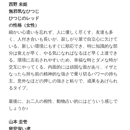
西野 未姫
無邪気なひつじ
ひつじのレッド
の性格（女性）
細かい心遣いを忘れず、人に優しく尽くす。友達も多
く、人付き合いも長いが、寂しがり屋で自立心に欠けて
いる。新しい環境にもすぐに順応でき、特に知識的な部
分は覚えが早く、やる気になればなるほど早く上達でき
る。環境に左右されやすいため、幸福な時とダメな時が
交互にやってくる。内面的には頑固な面があり、イザと
なったら持ち前の精神的な強さで乗り切るパワーの持ち
主。意外なほどの押しの強さと粘りで、成果をあげられ
るタイプ。
最後に、お二人の相性、動物占い的にはどういう感じで
しょうか♪
山本 圭壱
慈悲深い虎