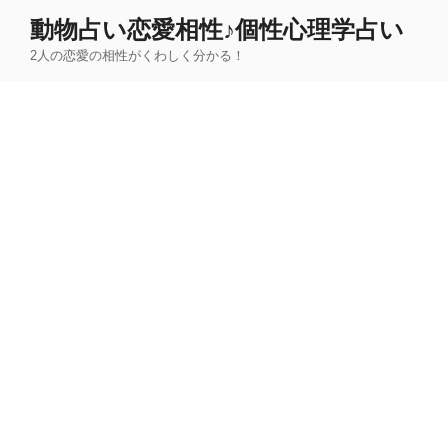
コ
動物占い恋愛相性♪個性心理学占い
ン
2人の恋愛の相性がくわしく分かる！
テ
ン
ツ
へ
ス
キ
ッ
プ