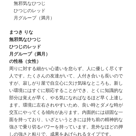
無邪気なひつじ
ひつじのレッド
月グループ（満月）
まつき りな
無邪気なひつじ
ひつじのレッド
月グループ（満月）
の性格（女性）
周りに対する細かい心遣いを怠らず、人に優しく尽くす
人です。たくさんの友達がいて、人付き合いも長いので
すが、寂しがり屋で自立心に欠け気味なところも。新し
い環境にはすぐに順応することができ、とくに知識的な
部分は覚えが早く、やる気になればなるほど早く上達し
ます。環境に左右されやすいため、良い時とダメな時が
交互にやってくる傾向があります。内面的には頑固な一
面を持っており、いざというときには持ち前の精神的な
強さで乗り切るパワーを持っています。意外なほどの押
しの強さと粘りで、成果をあげられるタイプです。