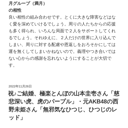
月グループ（満月）
の相性
良い相性の組み合わせです。とくに大きな障害などはな
く愛を深めていけるでしょう。周りの人たちからの応援
も多く得られ、いろんな局面で２人をサポートしてくれ
るでしょう。それゆえに、２人だけの世界に入り込んで
しまい、周りに対する配慮や恩返しをおろそかにしては
運を無くしてしまいかねないので。義理やつき合いでは
ない心からの感謝を忘れないようにすることが大切で
す。
投
2022年11月26日
稿
祝♪ご結婚、極楽とんぼの山本圭壱さん「慈
日:
悲深い虎、虎のパープル」・元AKB48の西
野未姫さん「無邪気なひつじ、ひつじのレ
ッド」