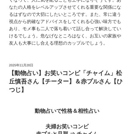
なたの人格をレベルアップさせてくれる重要な関係にな
るはずなので大切にしたいところです。また、常に違う
視点から的確なアドバイスをしてくれる心強い味方でも
あり、モメ事も二人で落ち着いて話し合って解決してい
けるでしょう。危なげなところはなく、お互いの家族や
友人も大事にし合える理想のカップルでしょう。
投
2025年11月28日
稿
【動物占い】お笑いコンビ「チャイム」松
日:
丘慎吾さん【チーター】＆赤プルさん【ひ
つじ】
動物占いで性格＆相性占い
夫婦お笑いコンビ
赤プルと旦那 ⇒ チャイム