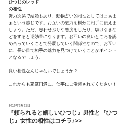
ひつじのレッド
の相性
努力次第で結婚もあり、動物占い的相性としてはまぁま
ぁという感じです。お互いの魅力を樹分に相手に伝えま
しょう。ただ、思わせぶりな態度をしたり、駆け引きな
どをすると逆効果になります。お互いの良いところを認
め合っていくことで発展していく関係性なので、お互い
に、長い目で相手の魅力を見つけていくことがポイント
となるでしょう。
良い相性なんじゃないでしょうか？
これからも家庭円満に、仕事にご活躍されてください！
投
2015年8月31日
稿
『頼られると嬉しいひつじ』男性と『ひつ
日:
じ』女性の相性はコチラ♪>>