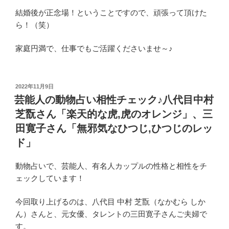
結婚後が正念場！ということですので、頑張って頂けた
ら！（笑）
家庭円満で、仕事でもご活躍くださいませ～♪
投
2022年11月9日
稿
芸能人の動物占い相性チェック♪八代目中村
日:
芝翫さん「楽天的な虎,虎のオレンジ」、三
田寛子さん「無邪気なひつじ,ひつじのレッ
ド」
動物占いで、芸能人、有名人カップルの性格と相性をチ
ェックしています！
今回取り上げるのは、八代目 中村 芝翫（なかむら しか
ん）さんと、元女優、タレントの三田寛子さんご夫婦で
す。