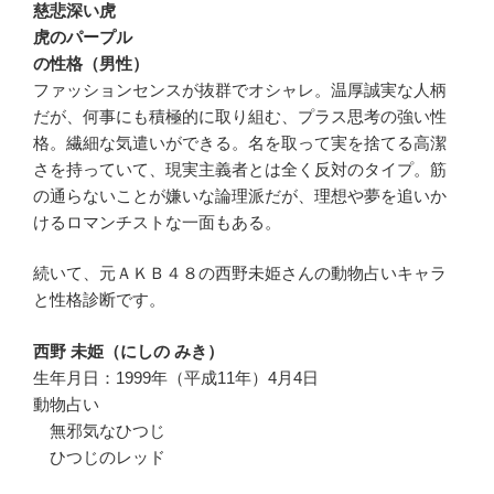
慈悲深い虎
虎のパープル
の性格（男性）
ファッションセンスが抜群でオシャレ。温厚誠実な人柄
だが、何事にも積極的に取り組む、プラス思考の強い性
格。繊細な気遣いができる。名を取って実を捨てる高潔
さを持っていて、現実主義者とは全く反対のタイプ。筋
の通らないことが嫌いな論理派だが、理想や夢を追いか
けるロマンチストな一面もある。
続いて、元ＡＫＢ４８の西野未姫さんの動物占いキャラ
と性格診断です。
西野 未姫（にしの みき）
生年月日：1999年（平成11年）4月4日
動物占い
無邪気なひつじ
ひつじのレッド