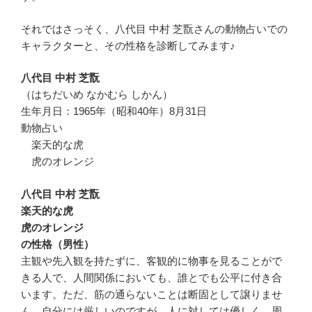
それではさっそく、八代目 中村 芝翫さんの動物占いでの
キャラクターと、その性格を診断してみます♪
八代目 中村 芝翫
（はちだいめ なかむら しかん）
生年月日：1965年（昭和40年）8月31日
動物占い
楽天的な虎
虎のオレンジ
八代目 中村 芝翫
楽天的な虎
虎のオレンジ
の性格（男性）
主観や先入観を持たずに、客観的に物事を見ることがで
きる人で、人間関係においても、誰とでも公平に付き合
います。ただ、筋の通らないことは断固として譲りませ
ん。自分には厳しいのですが、人に対しては優しく、周