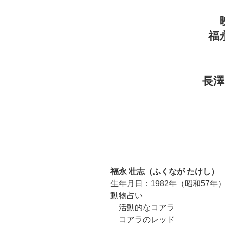
福
長
福永 壮志（ふくなが たけし）
生年月日：1982年（昭和57年）
動物占い
活動的なコアラ
コアラのレッド