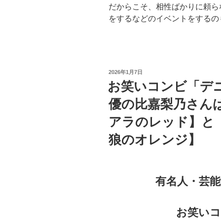
だからこそ、相性ばかりに頼ら
をするなどのイベントをするの
投
2026年1月7日
稿
お笑いコンビ「デ
日:
優の比嘉梨乃さん
アラのレッド】と
狼のオレンジ】
有名人・芸
お笑い