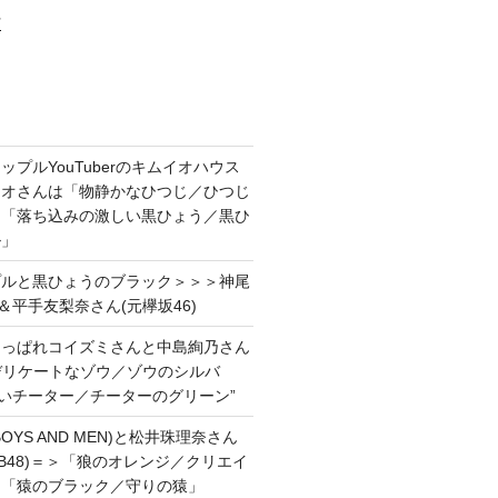
村
プルYouTuberのキムイオハウス
イオさんは「物静かなひつじ／ひつじ
＆「落ち込みの激しい黒ひょう／黒ひ
ル」
プルと黒ひょうのブラック＞＞＞神尾
＆平手友梨奈さん(元欅坂46)
あっぱれコイズミさんと中島絢乃さん
”デリケートなゾウ／ゾウのシルバ
強いチーター／チーターのグリーン”
OYS AND MEN)と松井珠理奈さん
AKB48)＝＞「狼のオレンジ／クリエイ
と「猿のブラック／守りの猿」