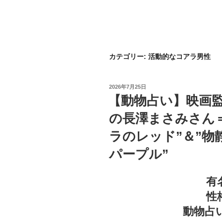
カテゴリー:
活動的なコアラ男性
投
2026年7月25日
稿
【動物占い】映画
日:
の長澤まさみさん
ラのレッド”＆”
パープル”
有
性
動物占