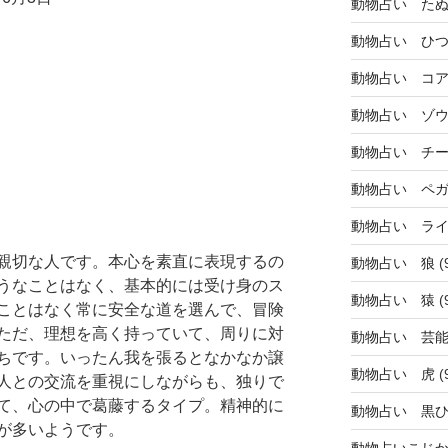
動物占い た
動物占い ひ
動物占い コ
動物占い ゾ
動物占い チ
動物占い ペ
動物占い ラ
親切な人です。本心を素直に表現するの
動物占い 狼
(
うなことはなく、基本的には受け身のス
動物占い 猿
(
ことはなく常に安全な道を選んで、冒険
ただ、理想を高く持っていて、周りに対
動物占い 芸
ちです。いったん我を張るとなかなか譲
動物占い 虎
(
人との交流を重視にしながらも、独りで
て、心の中で葛藤するタイプ。精神的に
動物占い 黒
が多いようです。
動物占いこじ