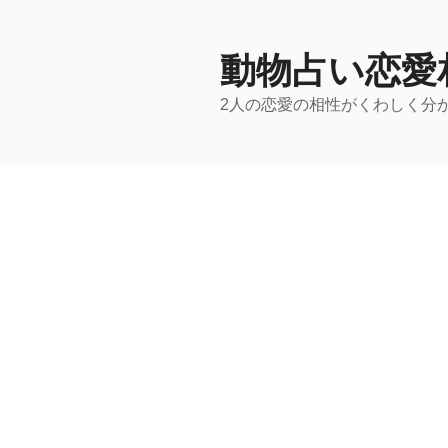
コ
ン
テ
動物占い恋愛
ン
2人の恋愛の相性がくわしく分
ツ
へ
ス
キ
ッ
プ