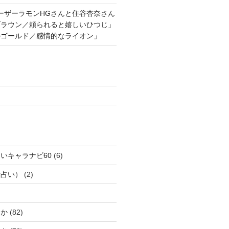
ーザーラモンHGさんと住谷杏奈さん
ブラウン／頼られると嬉しいひつじ」
のゴールド／感情的なライオン」
いキャラナビ60
(6)
話占い）
(2)
じか
(82)