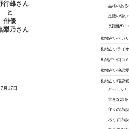
野行雄さん
品格のある
と
足腰の強い
俳優
長距離ﾗﾝ
嘉梨乃さん
動物占いペガ
動物占いライ
動物占い口コ
動物占い狼恋
動物占い猿恋
7月17日
どっしりと
大きな志を
守りの猿恋
尽くす猿恋