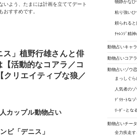
物静かなひ
ないよう、たまには計画を立ててデート
もおすすめです。
粘り強いひ
頼られると
ﾁｬﾚﾝｼﾞ
動物占いキャラ
ニス」植野行雄さんと俳
動物占いコア
は【活動的なコアラ／コ
動物占いゾウ
【クリエイティブな狼／
まっしぐら
人気者のゾ
ﾃﾞﾘｹｰﾄ
ﾘｰﾀﾞｰと
能人カップル動物占い
動物占いチー
コンビ「デニス」
全力疾走す