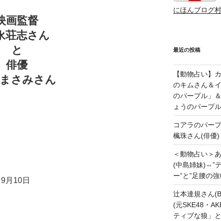
にほんブログ
映画監督
永荘志さん
と
最近の投稿
俳優
【動物占い】カッ
澤まさみさん
のキムさん＆
のパープル」
ょうのパープ
コアラのパー
楓珠さん(俳優)
＜動物占い＞
(中島姉妹)⇔
ー”と”足腰の
9月10日
辻本達規さん(B
(元SKE48・
ティブな狼」