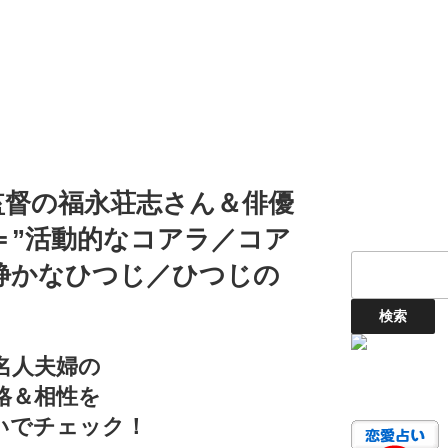
監督の福永荘志さん＆俳優
＝”活動的なコアラ／コア
物静かなひつじ／ひつじの
名人夫婦の
格＆相性を
いでチェック！