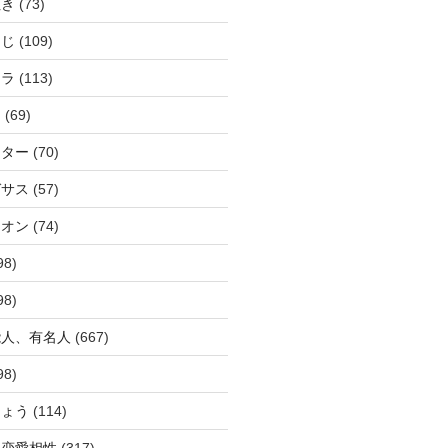
ぬき
(73)
つじ
(109)
アラ
(113)
ウ
(69)
ーター
(70)
ガサス
(57)
イオン
(74)
98)
98)
能人、有名人
(667)
98)
ひょう
(114)
か恋愛相性
(317)