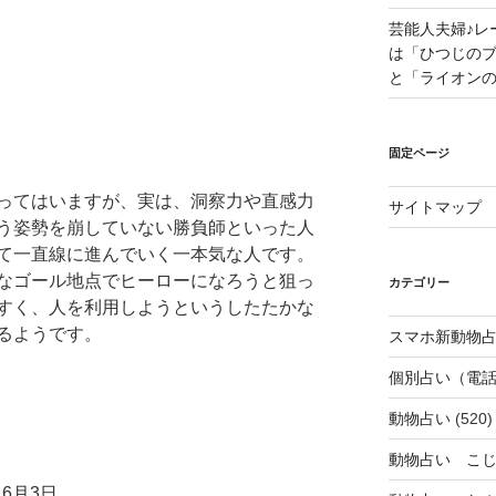
芸能人夫婦♪レ
は「ひつじの
と「ライオン
固定ページ
ってはいますが、実は、洞察力や直感力
サイトマップ
う姿勢を崩していない勝負師といった人
て一直線に進んでいく一本気な人です。
なゴール地点でヒーローになろうと狙っ
カテゴリー
すく、人を利用しようというしたたかな
るようです。
スマホ新動物占
個別占い（電
動物占い
(520)
動物占い こ
）
6月3日