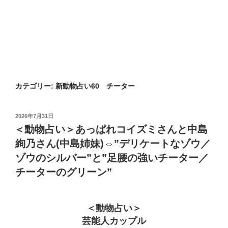
カテゴリー:
新動物占い60 チーター
投
2026年7月31日
稿
＜動物占い＞あっぱれコイズミさんと中島
日:
絢乃さん(中島姉妹)⇔”デリケートなゾウ／
ゾウのシルバー”と”足腰の強いチーター／
チーターのグリーン”
＜動物占い＞
芸能人カップル