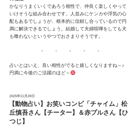
かなりうまくいくであろう相性で、仲良く楽しくやって
いけそうな組み合わせです。人並みにケンカや浮気の心
配もあるでしょうが、根本的に信頼し合っているので円
満に解決できるでしょう。結婚して夫婦喧嘩をしても犬
も喰わないというやつでおさまりそうです。
・ ・ ・ ・ ・
占いとはいえ、良い相性がでると嬉しくなりますね～♪
円満に今後のご活躍のほど～
投
2025年11月28日
稿
【動物占い】お笑いコンビ「チャイム」松
日:
丘慎吾さん【チーター】＆赤プルさん【ひ
つじ】