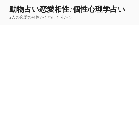
コ
動物占い恋愛相性♪個性心理学占い
ン
2人の恋愛の相性がくわしく分かる！
テ
ン
ツ
へ
ス
キ
ッ
プ