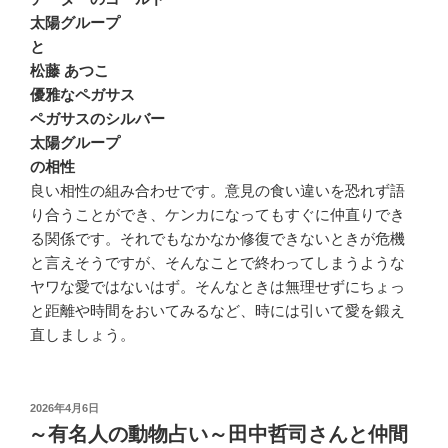
太陽グループ
と
松藤 あつこ
優雅なペガサス
ペガサスのシルバー
太陽グループ
の相性
良い相性の組み合わせです。意見の食い違いを恐れず語
り合うことができ、ケンカになってもすぐに仲直りでき
る関係です。それでもなかなか修復できないときが危機
と言えそうですが、そんなことで終わってしまうような
ヤワな愛ではないはず。そんなときは無理せずにちょっ
と距離や時間をおいてみるなど、時には引いて愛を鍛え
直しましょう。
投
2026年4月6日
稿
～有名人の動物占い～田中哲司さんと仲間
日: