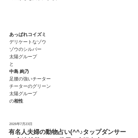
あっぱれコイズミ
デリケートなゾウ
ゾウのシルバー
太陽グループ
と
中島 絢乃
足腰の強いチーター
チーターのグリーン
太陽グループ
の
相性
投
2026年7月23日
稿
有名人夫婦の動物占い(^^♪タップダンサー
日: