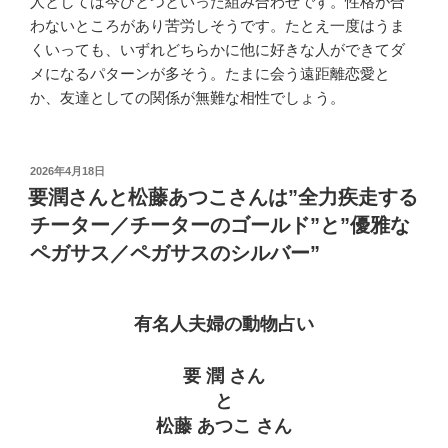
人としては今ひとつといった組み合わせです。性格が合
わないところがあり苦労しそうです。たとえ一度はうま
くいっても、いずれどちらかに他に好きな人ができてダ
メになるパターンが多そう。たまに会う遠距離恋愛と
か、友達としての関係が無難な相性でしょう。
投
2026年4月18日
稿
要潤さんと松藤あつこさんは”全力疾走する
日:
チーター／チーターのゴールド”と”優雅な
ペガサス／ペガサスのシルバー”
有名人夫婦の動物占い
要 潤 さん
と
松藤 あつこ さん