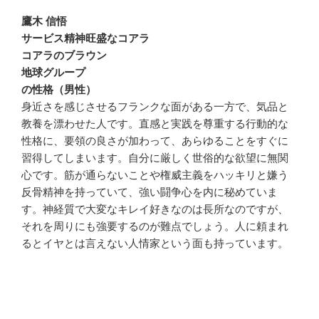
鷹木 信悟
サービス精神旺盛なコアラ
コアラのブラウン
地球グループ
の性格（男性）
身近さを感じさせるフランクな面がある一方で、気品と
教養を漂わせた人です。直感と実践を尊重する行動的な
性格に、要領の良さが加わって、あらゆることをすぐに
習得してしまいます。自分に厳しく世俗的な欲望に無関
心です。筋が通らないことや権威主義をハッキリと嫌う
反骨精神を持っていて、強い闘争心を内に秘めていま
す。神経質で大変なキレイ好きなのは長所なのですが、
それを周りにも強要するのが難点でしょう。人に頼まれ
るとイヤとは言えない人情家という面も持っています。