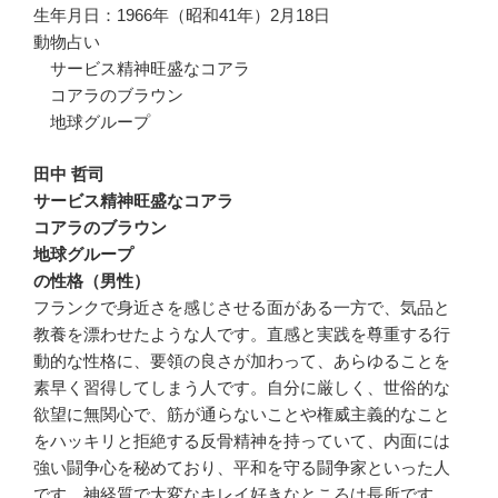
生年月日：1966年（昭和41年）2月18日
動物占い
サービス精神旺盛なコアラ
コアラのブラウン
地球グループ
田中 哲司
サービス精神旺盛なコアラ
コアラのブラウン
地球グループ
の性格（男性）
フランクで身近さを感じさせる面がある一方で、気品と
教養を漂わせたような人です。直感と実践を尊重する行
動的な性格に、要領の良さが加わって、あらゆることを
素早く習得してしまう人です。自分に厳しく、世俗的な
欲望に無関心で、筋が通らないことや権威主義的なこと
をハッキリと拒絶する反骨精神を持っていて、内面には
強い闘争心を秘めており、平和を守る闘争家といった人
です。神経質で大変なキレイ好きなところは長所です