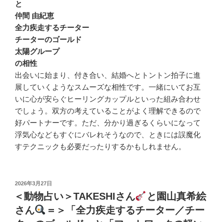
と
仲間 由紀恵
全力疾走するチーター
チーターのゴールド
太陽グループ
の相性
出会いに始まり、付き合い、結婚へとトントン拍子に進
展していくようなスムーズな相性です。一緒にいてお互
いに心が安らぐヒーリングカップルといった組み合わせ
でしょう。双方の考えていることがよく理解できるので
好パートナーです。ただ、分かり過ぎるくらいになって
浮気心などもすぐにバレれそうなので、ときには誤魔化
すテクニックも必要だったりするかもしれません。
投
2026年3月27日
稿
＜動物占い＞TAKESHIさん
と園山真希絵
日:
さん
＝＞「全力疾走するチーター／チー