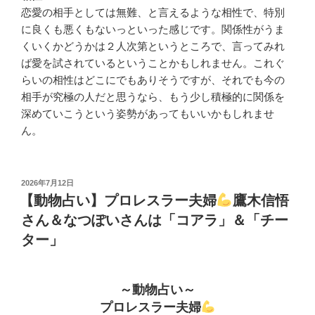
恋愛の相手としては無難、と言えるような相性で、特別
に良くも悪くもないっといった感じです。関係性がうま
くいくかどうかは２人次第というところで、言ってみれ
ば愛を試されているということかもしれません。これぐ
らいの相性はどこにでもありそうですが、それでも今の
相手が究極の人だと思うなら、もう少し積極的に関係を
深めていこうという姿勢があってもいいかもしれませ
ん。
投
2026年7月12日
稿
【動物占い】プロレスラー夫婦
鷹木信悟
日:
さん＆なつぽいさんは「コアラ」＆「チー
ター」
～動物占い～
プロレスラー夫婦