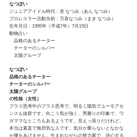
なつぽい
ジュニアアイドル時代：杏 なつみ（あん なつみ）
プロレスラー活動当初：万喜なつみ（まき なつみ）
生年月日：1995年（平成7年）7月19日
動物占い
品格のあるチーター
チーターのシルバー
太陽グループ
なつぽい
品格のあるチーター
チーターのシルバー
太陽グループ
の性格（女性）
プラス思考中のプラス思考で、明るく陽気でユーモアセ
ンスも抜群です。向こう気が強く、男勝りの印象で、ワ
ガママなところもあるようです。見えっ張りだけれど、
本当は素直で無邪気な人です。気分が乗らないとなかな
か腰をあげません。生まれながらの努力家で、決心する