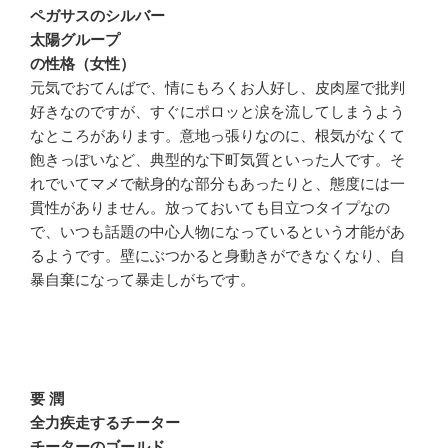
ペガサスのシルバー
太陽グループ
の性格（女性）
元気でおてんばで、情にもろくお人好し、皮肉屋で批判
好きなのですが、すぐにポロッと涙を流してしまうよう
なところがあります。意地っ張りなのに、根気がなくて
飽きっぽいなど、典型的な下町気質といった人です。そ
れでいてマメで献身的な部分もあったりと、態度には一
貫性がありません。放っておいても目立つタイプなの
で、いつも話題の中心人物になっているという才能があ
るようです。壁にぶつかると身動きができなくなり、自
暴自棄になって暴走しがちです。
要 潤
全力疾走するチーター
チーターのゴールド