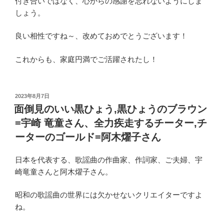
付き合いではなく、心からの感謝を忘れないようにしま
しょう。
良い相性ですね～、改めておめでとうございます！
これからも、家庭円満でご活躍されたし！
投
2023年8月7日
稿
面倒見のいい黒ひょう,黒ひょうのブラウン
日:
=宇崎 竜童さん、全力疾走するチーター,チ
ーターのゴールド=阿木燿子さん
日本を代表する、歌謡曲の作曲家、作詞家、ご夫婦、宇
崎竜童さんと阿木燿子さん。
昭和の歌謡曲の世界には欠かせないクリエイターですよ
ね。