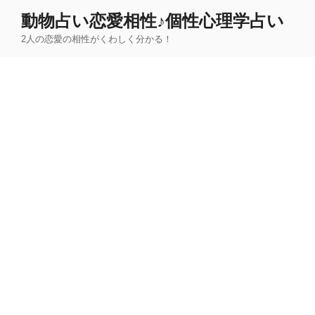
コ
動物占い恋愛相性♪個性心理学占い
ン
2人の恋愛の相性がくわしく分かる！
テ
ン
ツ
へ
ス
キ
ッ
プ