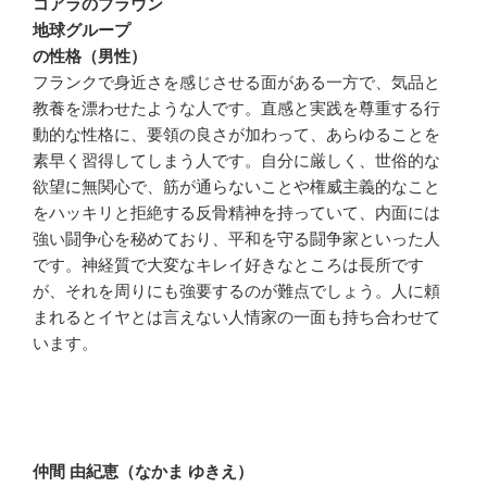
コアラのブラウン
地球グループ
の性格（男性）
フランクで身近さを感じさせる面がある一方で、気品と
教養を漂わせたような人です。直感と実践を尊重する行
動的な性格に、要領の良さが加わって、あらゆることを
素早く習得してしまう人です。自分に厳しく、世俗的な
欲望に無関心で、筋が通らないことや権威主義的なこと
をハッキリと拒絶する反骨精神を持っていて、内面には
強い闘争心を秘めており、平和を守る闘争家といった人
です。神経質で大変なキレイ好きなところは長所です
が、それを周りにも強要するのが難点でしょう。人に頼
まれるとイヤとは言えない人情家の一面も持ち合わせて
います。
仲間 由紀恵（なかま ゆきえ）