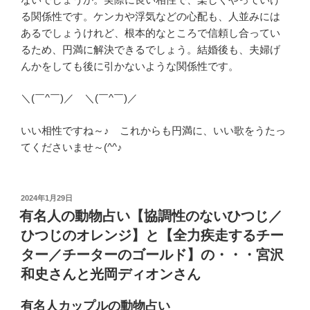
る関係性です。ケンカや浮気などの心配も、人並みには
あるでしょうけれど、根本的なところで信頼し合ってい
るため、円満に解決できるでしょう。結婚後も、夫婦げ
んかをしても後に引かないような関係性です。
＼(￣^￣)／ ＼(￣^￣)／
いい相性ですね～♪ これからも円満に、いい歌をうたっ
てくださいませ～(^^♪
投
2024年1月29日
稿
有名人の動物占い【協調性のないひつじ／
日:
ひつじのオレンジ】と【全力疾走するチー
ター／チーターのゴールド】の・・・宮沢
和史さんと光岡ディオンさん
有名人カップルの動物占い