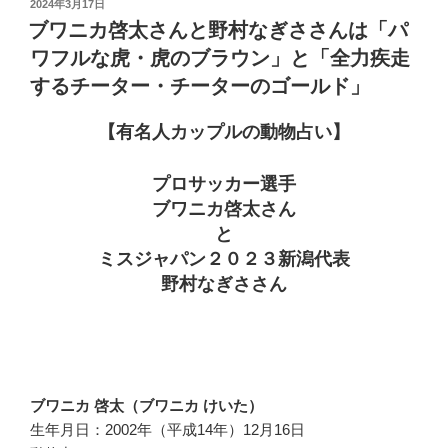
投
2024年3月17日
稿
ブワニカ啓太さんと野村なぎささんは「パ
日:
ワフルな虎・虎のブラウン」と「全力疾走
するチーター・チーターのゴールド」
【有名人カップルの動物占い】
プロサッカー選手
ブワニカ啓太さん
と
ミスジャパン２０２３新潟代表
野村なぎささん
ブワニカ 啓太（ブワニカ けいた）
生年月日：2002年（平成14年）12月16日