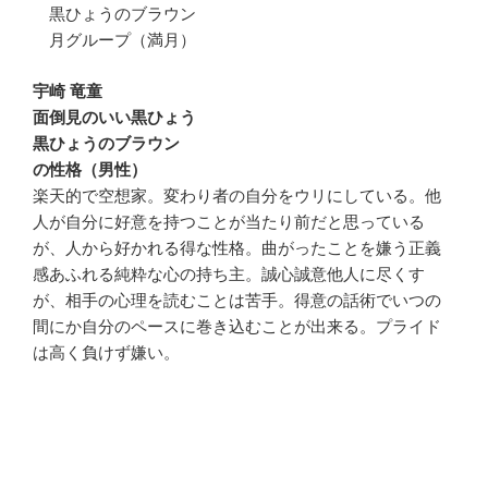
黒ひょうのブラウン
月グループ（満月）
宇崎 竜童
面倒見のいい黒ひょう
黒ひょうのブラウン
の性格（男性）
楽天的で空想家。変わり者の自分をウリにしている。他
人が自分に好意を持つことが当たり前だと思っている
が、人から好かれる得な性格。曲がったことを嫌う正義
感あふれる純粋な心の持ち主。誠心誠意他人に尽くす
が、相手の心理を読むことは苦手。得意の話術でいつの
間にか自分のペースに巻き込むことが出来る。プライド
は高く負けず嫌い。