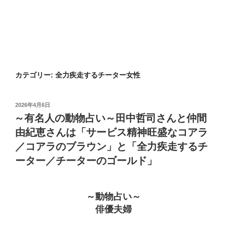
カテゴリー:
全力疾走するチーター女性
投
2026年4月6日
稿
～有名人の動物占い～田中哲司さんと仲間
日:
由紀恵さんは「サービス精神旺盛なコアラ
／コアラのブラウン」と「全力疾走するチ
ーター／チーターのゴールド」
～動物占い～
俳優夫婦