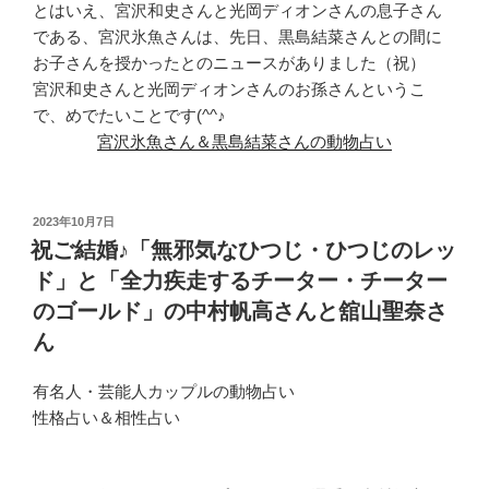
とはいえ、宮沢和史さんと光岡ディオンさんの息子さん
である、宮沢氷魚さんは、先日、黒島結菜さんとの間に
お子さんを授かったとのニュースがありました（祝）
宮沢和史さんと光岡ディオンさんのお孫さんというこ
で、めでたいことです(^^♪
宮沢氷魚さん＆黒島結菜さんの動物占い
投
2023年10月7日
稿
祝ご結婚♪「無邪気なひつじ・ひつじのレッ
日:
ド」と「全力疾走するチーター・チーター
のゴールド」の中村帆高さんと舘山聖奈さ
ん
有名人・芸能人カップルの動物占い
性格占い＆相性占い