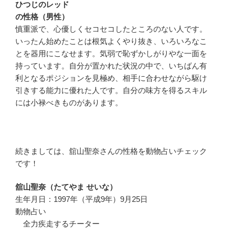
ひつじのレッド
の性格（男性）
慎重派で、心優しくセコセコしたところのない人です。
いったん始めたことは根気よくやり抜き、いろいろなこ
とを器用にこなせます。気弱で恥ずかしがりやな一面を
持っています。自分が置かれた状況の中で、いちばん有
利となるポジションを見極め、相手に合わせながら駆け
引きする能力に優れた人です。自分の味方を得るスキル
には小禄べきものがあります。
続きましては、舘山聖奈さんの性格を動物占いチェック
です！
舘山聖奈（たてやま せいな）
生年月日：1997年（平成9年）9月25日
動物占い
全力疾走するチーター