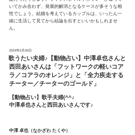
いてかみ合わず、発展的解消となるケースが多そうな相
性でしょう。結婚を考えているカップルは、いったん一
緒に生活して見てから結論を出すといいかもしれませ
ん。
投
2024年2月26日
稿
歌うたい夫婦♪【動物占い】中澤卓也さんと
日:
西田あいさんは「フットワークの軽いコア
ラ／コアラのオレンジ」と「全力疾走する
チーター／チーターのゴールド」
【動物占い】歌手夫婦(^^♪
中澤卓也さんと西田あいさんです♪
中澤 卓也（なかざわ たくや）