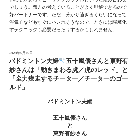
でしょう。双方の考えていることがよく理解できるので
好パートナーです。ただ、分かり過ぎるくらいになって
浮気心などもすぐにバレれそうなので、ときには誤魔化
すテクニックも必要だったりするかもしれません。
投
2024年9月10日
稿
バドミントン夫婦
五十嵐優さんと東野有
日:
紗さんは「動きまわる虎／虎のレッド」と
「全力疾走するチーター／チーターのゴー
ルド」
バドミントン夫婦
五十嵐優さん
と
東野有紗さん