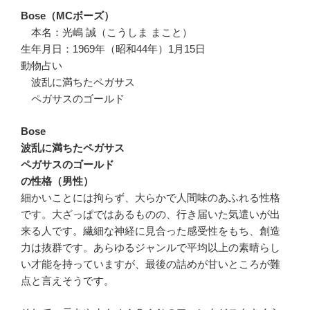
Bose（MCボーズ）
本名：光嶋 誠（こうしま まこと）
生年月日：1969年（昭和44年）1月15日
動物占い
波乱に満ちたペガサス
ペガサスのゴールド
Bose
波乱に満ちたペガサス
ペガサスのゴールド
の性格（男性）
細かいことには拘らず、大らかで人間味のあふれる性格
です。大ざっぱではあるものの、行き届いた気遣いが出
来る人です。繊細な神経に見合った感受性をもち、創造
力は抜群です。あらゆるジャンルで平均以上の素晴らし
い才能を持っていますが、最後の詰めが甘いところが難
点と言えそうです。