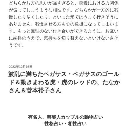
どちらか片方の思いが強すぎると、恋愛における力関係
が偏ってしまうような相性です。どちらかが一方的に我
慢したり尽くしたり、といった形ではうまく行きそうに
ありません。我慢させる方も心の負担になってしまいま
す。もっと無理のない付き合いができるように、お互い
に納得のうえで、気持ちを切り替えないといけないさそ
うです。
投
2023年12月16日
稿
波乱に満ちたペガサス・ペガサスのゴール
日:
ド＆動きまわる虎・虎のレッドの、たなか
さん＆菅本裕子さん
有名人、芸能人カップルの動物占い
性格占い・相性占い