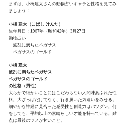
まずは、小橋建太さんの動物占いキャラと性格を見てみ
ましょう！
小橋 建太（こばし けんた）
生年月日：1967年（昭和42年）3月27日
動物占い
波乱に満ちたペガサス
ペガサスのゴールド
小橋 建太
波乱に満ちたペガサス
ペガサスのゴールド
の性格（男性）
大らかで細かいことにはこだわらない人間味あふれた性
格。大ざっぱだけでなく、行き届いた気遣いをみせる。
細やかな神経に見合った感受性と創造力はバツグン。何
をしても、平均以上の素晴らしい才能を持っている。難
点は最後のツメが甘いこと。