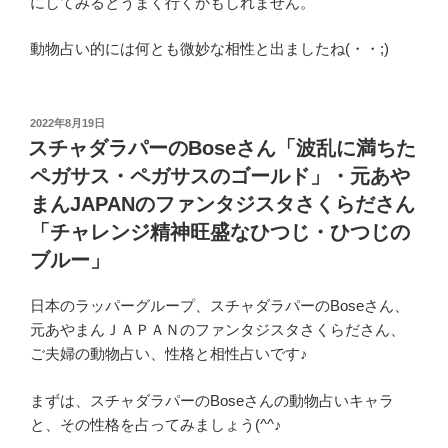
にしてみるとうまく行くかもしれません。
動物占い的には何とも微妙な相性と出ましたね(・・;)
投
2022年8月19日
稿
スチャダラパーのBoseさん「波乱に満ちた
日:
ペガサス・ペガサスのゴールド」・元あや
まんJAPANのファンタジスタさくらださん
「チャレンジ精神旺盛なひつじ・ひつじの
ブルー」
日本のラッパーグループ、スチャダラパーのBoseさん、
元あやまんＪＡＰＡＮのファンタジスタさくらださん、
ご夫婦の動物占い、性格と相性占いです♪
まずは、スチャダラパーのBoseさんの動物占いキャラ
と、その性格を占ってみましょう(^^♪