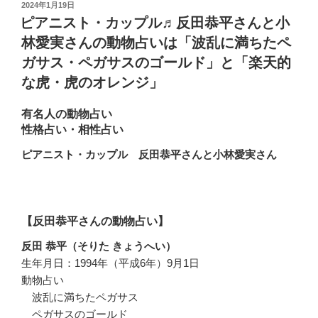
投
2024年1月19日
稿
ピアニスト・カップル♬反田恭平さんと小
日:
林愛実さんの動物占いは「波乱に満ちたペ
ガサス・ペガサスのゴールド」と「楽天的
な虎・虎のオレンジ」
有名人の動物占い
性格占い・相性占い
ピアニスト・カップル 反田恭平さんと小林愛実さん
【反田恭平さんの動物占い】
反田 恭平（そりた きょうへい）
生年月日：1994年（平成6年）9月1日
動物占い
波乱に満ちたペガサス
ペガサスのゴールド