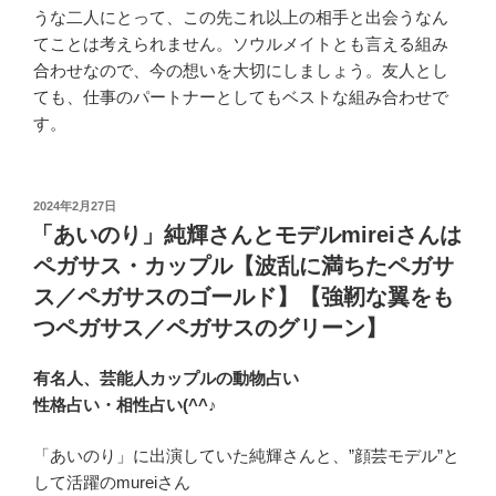
うな二人にとって、この先これ以上の相手と出会うなん
てことは考えられません。ソウルメイトとも言える組み
合わせなので、今の想いを大切にしましょう。友人とし
ても、仕事のパートナーとしてもベストな組み合わせで
す。
投
2024年2月27日
稿
「あいのり」純輝さんとモデルmireiさんは
日:
ペガサス・カップル【波乱に満ちたペガサ
ス／ペガサスのゴールド】【強靭な翼をも
つペガサス／ペガサスのグリーン】
有名人、芸能人カップルの動物占い
性格占い・相性占い(^^♪
「あいのり」に出演していた純輝さんと、”顔芸モデル”と
して活躍のmureiさん