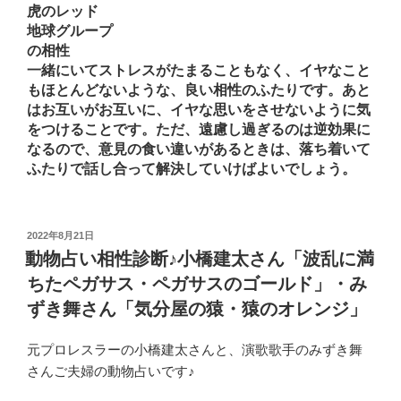
虎のレッド
地球グループ
の相性
一緒にいてストレスがたまることもなく、イヤなこと
もほとんどないような、良い相性のふたりです。あと
はお互いがお互いに、イヤな思いをさせないように気
をつけることです。ただ、遠慮し過ぎるのは逆効果に
なるので、意見の食い違いがあるときは、落ち着いて
ふたりで話し合って解決していけばよいでしょう。
投
2022年8月21日
稿
動物占い相性診断♪小橋建太さん「波乱に満
日:
ちたペガサス・ペガサスのゴールド」・み
ずき舞さん「気分屋の猿・猿のオレンジ」
元プロレスラーの小橋建太さんと、演歌歌手のみずき舞
さんご夫婦の動物占いです♪