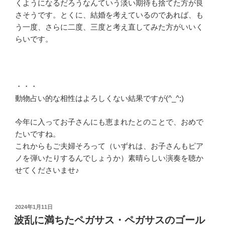
くようになるだろうなんていう淡い期待も捨てた方が良
さそうです。とくに、結婚を考えているのであれば、も
う一度、さらに二度、三度と考え直してみた方がいいく
らいです。
・・・
動物占い的な相性はよろしくない結果ですが(^_^;)
今年に入ってお子さんにも恵まれたとのことで、おめで
たいですね。
これからもご夫婦そろって（いずれは、お子さんもピア
ノを弾いたりするんでしょうか）素晴らしい演奏を聴か
せてくださいませ♪
投
2024年1月11日
稿
波乱に満ちたペガサス・ペガサスのゴール
日: