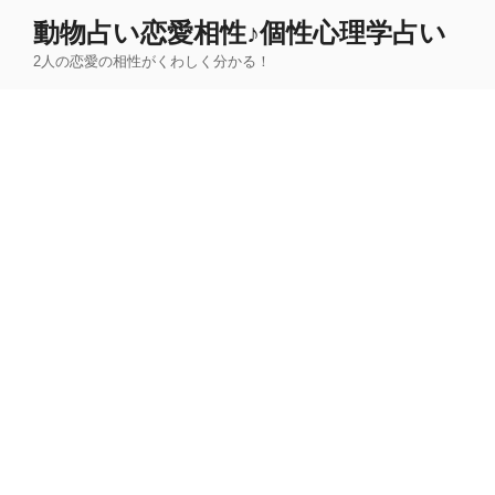
コ
動物占い恋愛相性♪個性心理学占い
ン
2人の恋愛の相性がくわしく分かる！
テ
ン
ツ
へ
ス
キ
ッ
プ