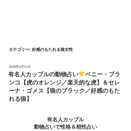
カテゴリー:
好感のもたれる狼女性
投
2026年2月11日
稿
有名人カップルの動物占い
ベニー・ブラ
日:
ンコ【虎のオレンジ／楽天的な虎】＆セレ
ーナ・ゴメス【狼のブラック／好感のもた
れる狼】
有名人カップル
動物占いで性格＆相性占い