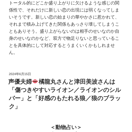
トータル的にどこか盛り上がりに欠けるような感じの関
係性で、それだけに新しい恋の出現には弱くなってしま
いそうです。新しい恋の始まりの華やかさに惹かれて、
それまで積み上げてきた関係もあっさり壊してしまうこ
ともありそう。盛り上がらないのは相手のせいなのか自
身のせいなのかなど、双方で物足りないと思っているこ
とを具体的にして対応するとうまくいくかもしれませ
ん。
投
2024年6月15日
稿
声優夫婦
橘龍丸さんと津田美波さんは
日:
「傷つきやすいライオン／ライオンのシル
バー」と「好感のもたれる狼／狼のブラッ
ク」
＜動物占い＞