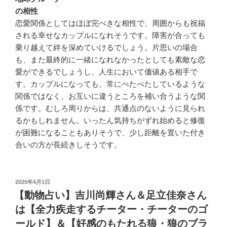
の相性
恋愛関係としてはほぼ完ぺきな相性で、周囲からも祝福
される幸せなカップルになれそうです。障害が合っても
乗り越えて絆を深めていけるでしょう。片思いの場合
も、また最終的に一緒になれなかったとしても素敵な恋
愛ができるでしょうし、人生において価値ある相手で
す。カップルになっても、常にべたべたしているような
関係ではなく、お互いに違うところを補い合うような関
係です。むしろ周りからは、共通点のないように見られ
るかもしれません。いったん気持ちがずれ始めると修復
が困難になることもありそうで、少し距離を置いた付き
合いの方が長続きしそうです。
投
2025年4月1日
稿
【動物占い】吉川尚輝さん＆足立佳奈さん
日:
は【全力疾走するチーター・チーターのゴ
ールド】＆【好感のもたれる狼・狼のブラ