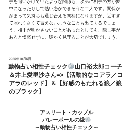
手を追いかけていたような関係も、次第に相手の方が夢
中になったりして熱い恋ができそうな二人です。関係が
深まって気持ちも通じ合える間柄になりますが、近すぎ
て照れくさくて言えないようなことも出てくるでしょ
う。相手が明かさないことがあったとしても、隠し事が
あると憤慨せずに、暖かく見守ることが大切でしょう。
投
2025年10月5日
稿
動物占い相性チェック
山口裕太郎コーチ
日:
＆井上愛里沙さん=>【活動的なコアラ／コ
アラのレッド】＆【好感のもたれる狼／狼
のブラック】
アスリート・カップル
バレーボールの縁
～動物占い相性チェック～