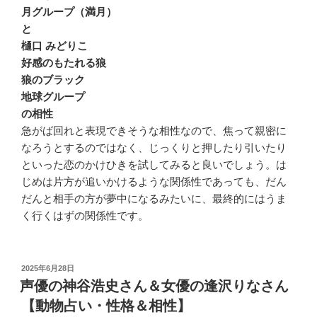
月グループ（満月）
と
樋口 みどりこ
好感のもたれる狼
狼のブラック
地球グループ
の相性
急がば回れと表現できそうな相性なので、焦って親密に
なろうとするのではなく、じっくりと押したり引いたり
といった恋のかけひきを試してみると良いでしょう。は
じめは片方が追いかけるような関係性であっても、だん
だんと相手の方が夢中になるみたいに、最終的にはうま
く行くはずの関係性です。
投
2025年6月28日
稿
声優の神谷浩史さん＆女優の逢沢りなさん
日:
【動物占い・性格＆相性】