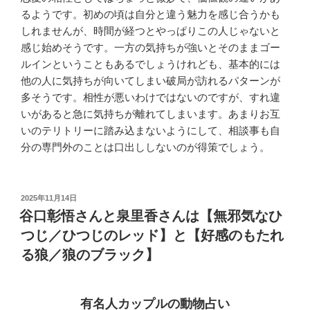
るようです。初めの頃は自分と違う魅力を感じ合うかも
しれませんが、時間が経つとやっぱりこの人じゃないと
感じ始めそうです。一方の気持ちが強いとそのままゴー
ルインということもあるでしょうけれども、基本的には
他の人に気持ちが向いてしまい破局が訪れるパターンが
多そうです。相性が悪いわけではないのですが、すれ違
いがあると急に気持ちが離れてしまいます。あまりお互
いのテリトリーに踏み込まないようにして、相談事も自
分の専門外のことは口出ししないのが得策でしょう。
投
2025年11月14日
稿
谷口彰悟さんと泉里香さんは【無邪気なひ
日:
つじ／ひつじのレッド】と【好感のもたれ
る狼／狼のブラック】
有名人カップルの動物占い