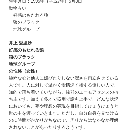
生年月日：1995年（平成7年）5月8日
動物占い
好感のもたれる狼
狼のブラック
地球グループ
井上 愛里沙
好感のもたれる狼
狼のブラック
地球グループ
の性格（女性）
純粋な心と他人に媚びたりしない潔さを両立させている
人です。人に対して温かく愛情深く接する優しい人で、
知的で落ち着いていながら、抜群のユーモアセンスの持
ち主です。加えて多才で器用で話も上手で、どんな状況
においても、夢や理想の実現を目指してひょうひょうと
世の中を渡っていきます。ただし、自分自身を見つける
のに時間がかかりがちなので、周りからはなかなか理解
されないことがあったりするようです。