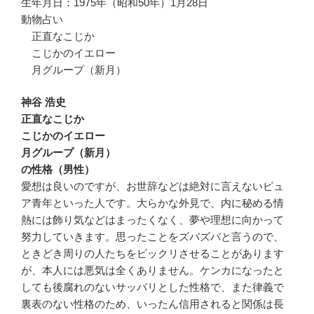
生年月日：1975年（昭和50年）1月28日
動物占い
正直なこじか
こじかのイエロー
月グループ（新月）
神谷 浩史
正直なこじか
こじかのイエロー
月グループ（新月）
の性格（男性）
愛想は良いのですが、お世辞などは絶対に言えないピュ
ア青年といった人です。大らかな外見で、内に秘める情
熱には飾り気などはまったくなく、夢や理想に向かって
努力していきます。思ったことをズバズバと言うので、
ときどき周りの人たちをビックリさせることがあります
が、本人には悪気は全くありません。ケンカになったと
しても後腐れのないサッパリとした性格で、また律義で
裏表のない性格のため、いったん信用されると関係は長