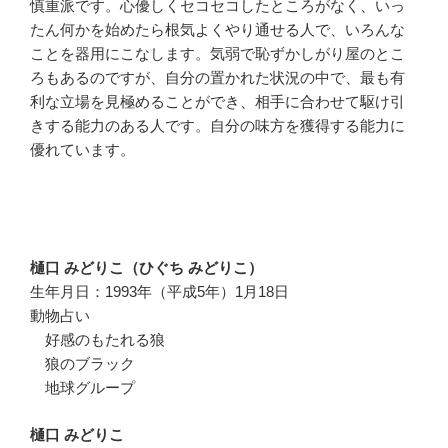
慎重派です。心優しくセコセコしたところがなく、いっ
たん何かを始めたら根気よくやり通せる人で、いろんな
ことを器用にこなします。気弱で恥ずかしがり屋のとこ
ろもあるのですが、自分の置かれた状況の中で、最も有
利な立場を見極めることができ、相手に合わせて駆け引
きする能力のある人です。自分の味方を獲得する能力に
優れています。
樋口 みどりこ（ひぐち みどりこ）
生年月日：1993年（平成5年）1月18日
動物占い
好感のもたれる狼
狼のブラック
地球グループ
樋口 みどりこ