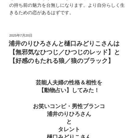
の持ち前の魅力を台無しになります。より自分らしく生
きるための恋があるはずです。
投
2025年7月20日
稿
浦井のりひろさんと樋口みどりこさんは
日:
【無邪気なひつじ／ひつじのレッド】と
【好感のもたれる狼／狼のブラック】
芸能人夫婦の性格＆相性を
【動物占い】してみた！
お笑いコンビ・男性ブランコ
浦井のりひろさん
と
タレント
樋口みどりこさん