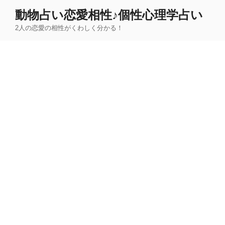
コ
動物占い恋愛相性♪個性心理学占い
ン
2人の恋愛の相性がくわしく分かる！
テ
ン
ツ
へ
ス
キ
ッ
プ