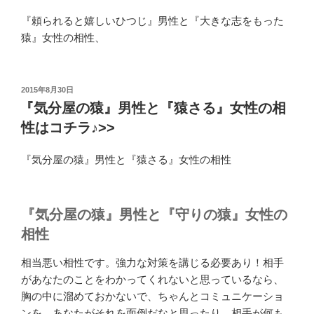
『頼られると嬉しいひつじ』男性と『大きな志をもった
猿』女性の相性、
投
2015年8月30日
稿
『気分屋の猿』男性と『猿さる』女性の相
日:
性はコチラ♪>>
『気分屋の猿』男性と『猿さる』女性の相性
『気分屋の猿』男性と『守りの猿』女性の
相性
相当悪い相性です。強力な対策を講じる必要あり！相手
があなたのことをわかってくれないと思っているなら、
胸の中に溜めておかないで、ちゃんとコミュニケーショ
ンを。あなたがそれを面倒だなと思ったり、相手が何も