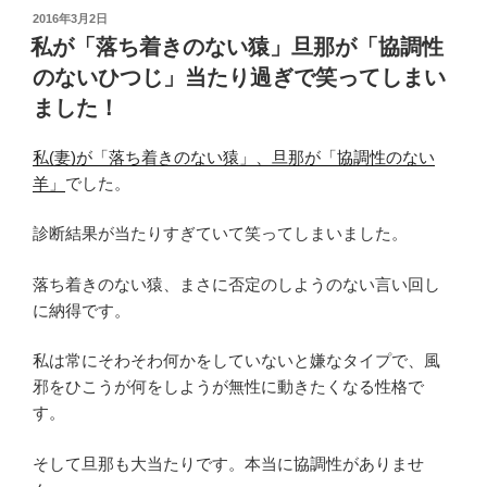
投
2016年3月2日
稿
私が「落ち着きのない猿」旦那が「協調性
日:
のないひつじ」当たり過ぎで笑ってしまい
ました！
私(妻)が「落ち着きのない猿」、旦那が「協調性のない
羊」
でした。
診断結果が当たりすぎていて笑ってしまいました。
落ち着きのない猿、まさに否定のしようのない言い回し
に納得です。
私は常にそわそわ何かをしていないと嫌なタイプで、風
邪をひこうが何をしようが無性に動きたくなる性格で
す。
そして旦那も大当たりです。本当に協調性がありませ