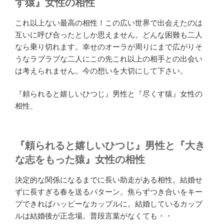
す猿』女性の相性
これ以上ない最高の相性！この広い世界で出会えたのは
互いに呼び合ったとしか思えません。どんな困難も二人
なら乗り切れます。幸せのオーラが周りにまで広がりそ
うなラブラブな二人にこの先これ以上の相手との出会い
は考えられません。今の想いを大切にして下さい。
『頼られると嬉しいひつじ』男性と『尽くす猿』女性の
相性、
『頼られると嬉しいひつじ』男性と『大き
な志をもった猿』女性の相性
決定的な関係になるまでに長い助走がある相性。結婚せ
ずに長すぎる春を送るパターン。焦らずつき合いをキー
プできればハッピーなカップルに。結婚しているカップ
ルは結婚後が正念場。普段言葉がなくても・・