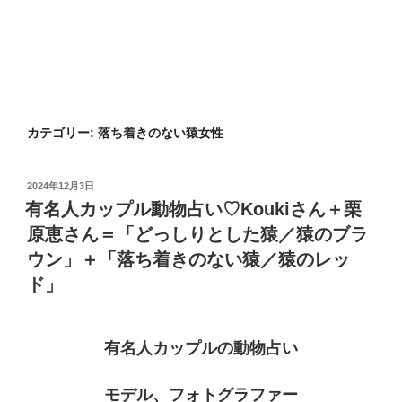
カテゴリー:
落ち着きのない猿女性
投
2024年12月3日
稿
有名人カップル動物占い♡Koukiさん＋栗
日:
原恵さん＝「どっしりとした猿／猿のブラ
ウン」＋「落ち着きのない猿／猿のレッ
ド」
有名人カップルの動物占い
モデル、フォトグラファー