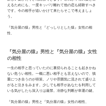
えるためにも、一度キッパリ離れて他の恋も経験すべき
です。今の相手が追いかけて来たらそこで考えましょ
う。
『気分屋の猿』男性と『どっしりとした猿』女性の相
性、
『気分屋の猿』男性と『気分屋の猿』女性
の相性
一生の相手と思っていたのに裏切られることも起きかね
ない危うい相性。一概に悪い相手とも言えないので、慎
重につき合うのが得策。ノリや雰囲気に流されて盛り上
がると泣きをみます。少しでも相手があなたを利用して
いる気がしたら深入りは厳禁。冷静な判断が幸運の鍵。
『気分屋の猿』男性と『気分屋の猿』女性の相性、