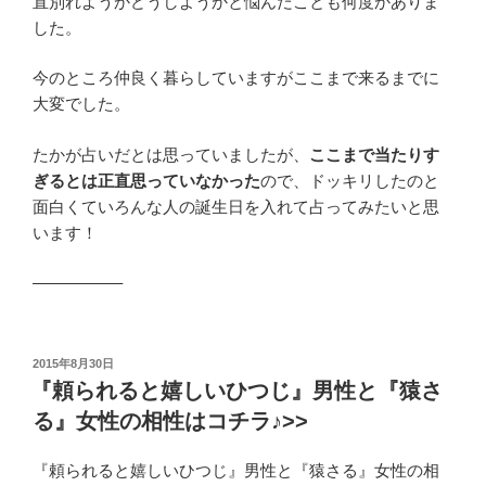
直別れようかどうしようかと悩んだことも何度かありま
した。
今のところ仲良く暮らしていますがここまで来るまでに
大変でした。
たかが占いだとは思っていましたが、
ここまで当たりす
ぎるとは正直思っていなかった
ので、ドッキリしたのと
面白くていろんな人の誕生日を入れて占ってみたいと思
います！
—————–
投
2015年8月30日
稿
『頼られると嬉しいひつじ』男性と『猿さ
日:
る』女性の相性はコチラ♪>>
『頼られると嬉しいひつじ』男性と『猿さる』女性の相