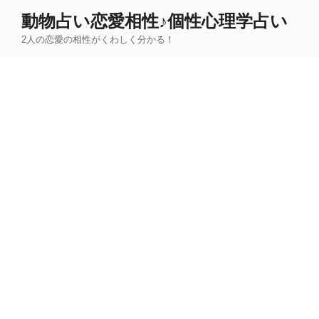
コ
動物占い恋愛相性♪個性心理学占い
ン
2人の恋愛の相性がくわしく分かる！
テ
ン
ツ
へ
ス
キ
ッ
プ