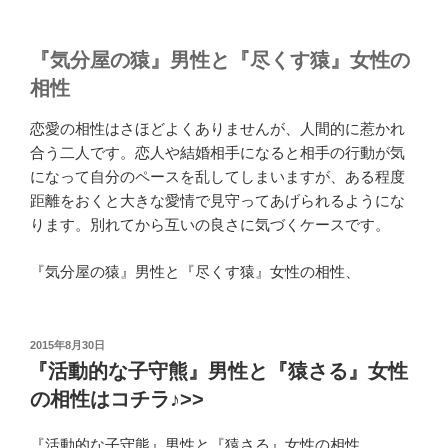
『気分屋の猿』男性と『尽くす猿』女性の
相性
恋愛の相性はさほどよくありませんが、人間的に惹かれ
合う二人です。恋人や結婚相手になると相手の行動が気
になって自分のペースを乱してしまいますが、ある程度
距離をおくと大きな愛情で見守ってあげられるようにな
ります。別れてから互いの良さに気づくケースです。
『気分屋の猿』男性と『尽くす猿』女性の相性、
投
2015年8月30日
稿
『活動的な子守熊』男性と『猿さる』女性
日:
の相性はコチラ♪>>
『活動的な子守熊』男性と『猿さる』女性の相性