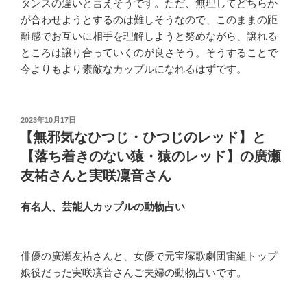
タンスの違いと言えそうです。ただ、無理してどちらか
が合わせようとするのは難しそうなので、このままの距
離感でお互いに相手を理解しようと努めながら、譲れる
ところは譲り合っていくのが良さそう。そうすることで
今よりもより素敵なカップルになれるはずです。
投
2023年10月17日
稿
【無邪気なひつじ・ひつじのレッド】と
日:
【落ち着きのない猿・猿のレッド】の廣瀬
友祐さんと実咲凜音さん
有名人、芸能人カップルの動物占い
俳優の廣瀬友祐さんと、女優で元宝塚歌劇団宙組トップ
娘役だった実咲凜音さんご夫婦の動物占いです。