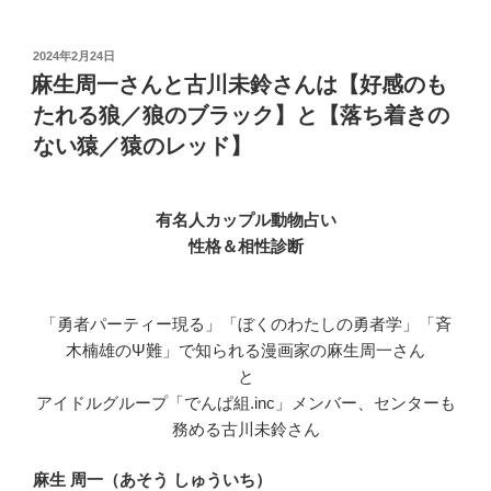
投
2024年2月24日
稿
麻生周一さんと古川未鈴さんは【好感のも
日:
たれる狼／狼のブラック】と【落ち着きの
ない猿／猿のレッド】
有名人カップル動物占い
性格＆相性診断
「勇者パーティー現る」「ぼくのわたしの勇者学」「斉
木楠雄のΨ難」で知られる漫画家の麻生周一さん
と
アイドルグループ「でんぱ組.inc」メンバー、センターも
務める古川未鈴さん
麻生 周一（あそう しゅういち）