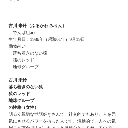
古川 未鈴（ふるかわ みりん）
でんぱ組.inc
生年月日：1986年（昭和61年）9月19日
動物占い
落ち着きのない猿
猿のレッド
地球グループ
古川 未鈴
落ち着きのない猿
猿のレッド
地球グループ
の性格（女性）
明るく親切な世話好きさんで、社交的でもあり、人を元
気にさせるパワーを持った人です。活動的で、人への気
配りも万全ですが、ちょっと単純なところがあるので、