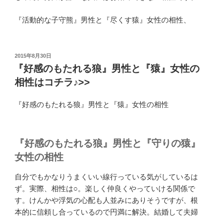
『活動的な子守熊』男性と『尽くす猿』女性の相性、
投
2015年8月30日
稿
『好感のもたれる狼』男性と『猿』女性の
日:
相性はコチラ♪>>
『好感のもたれる狼』男性と『猿』女性の相性
『好感のもたれる狼』男性と『守りの猿』
女性の相性
自分でもかなりうまくいい線行っている気がしているは
ず。実際、相性は○。楽しく仲良くやっていける関係で
す。けんかや浮気の心配も人並みにありそうですが、根
本的に信頼し合っているので円満に解決。結婚して夫婦