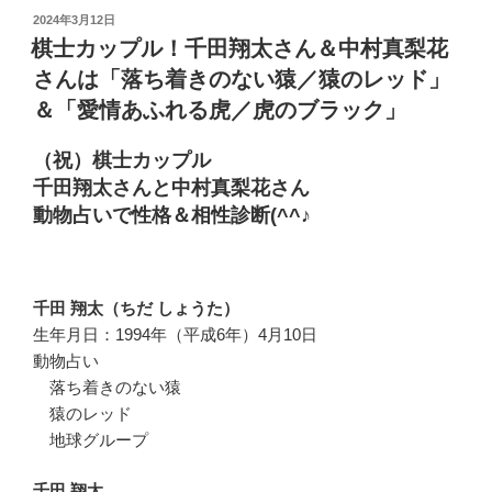
投
2024年3月12日
稿
棋士カップル！千田翔太さん＆中村真梨花
日:
さんは「落ち着きのない猿／猿のレッド」
＆「愛情あふれる虎／虎のブラック」
（祝）棋士カップル
千田翔太さんと中村真梨花さん
動物占いで性格＆相性診断(^^♪
千田 翔太（ちだ しょうた）
生年月日：1994年（平成6年）4月10日
動物占い
落ち着きのない猿
猿のレッド
地球グループ
千田 翔太