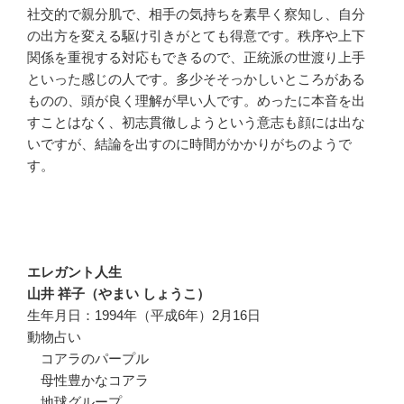
社交的で親分肌で、相手の気持ちを素早く察知し、自分
の出方を変える駆け引きがとても得意です。秩序や上下
関係を重視する対応もできるので、正統派の世渡り上手
といった感じの人です。多少そそっかしいところがある
ものの、頭が良く理解が早い人です。めったに本音を出
すことはなく、初志貫徹しようという意志も顔には出な
いですが、結論を出すのに時間がかかりがちのようで
す。
エレガント人生
山井 祥子（やまい しょうこ）
生年月日：1994年（平成6年）2月16日
動物占い
コアラのパープル
母性豊かなコアラ
地球グループ