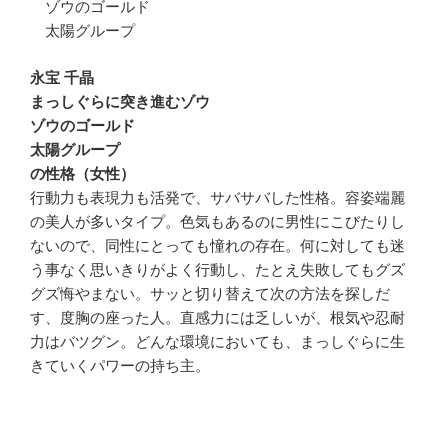
ゾウのゴールド
太陽グループ
永宝 千晶
まっしぐらに突き進むゾウ
ゾウのゴールド
太陽グループ
の性格（女性）
行動力も表現力も活発で、サバサバした性格。容姿端麗
の美人が多いタイプ。色気もあるのに男性にこびたりし
ないので、同性にとっても憧れの存在。何に対しても迷
う事なく思いきりがよく行動し、たとえ失敗してもグズ
グズ悔やまない。サッと切り替えて次の方法を探しだ
す、度胸の座った人。直感力には乏しいが、根気や忍耐
力はバツグン。どんな環境においても、まっしぐらに生
きていくパワーの持ち主。