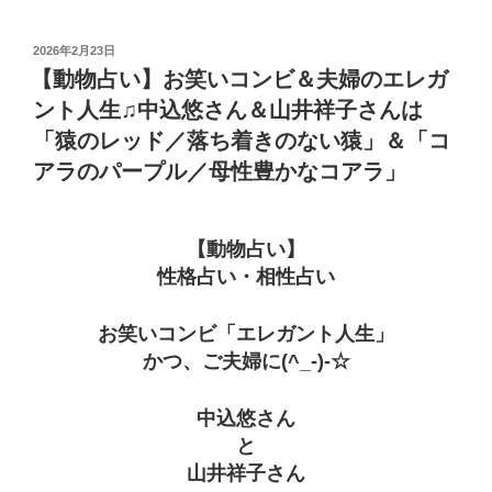
投
2026年2月23日
稿
【動物占い】お笑いコンビ＆夫婦のエレガ
日:
ント人生♫中込悠さん＆山井祥子さんは
「猿のレッド／落ち着きのない猿」＆「コ
アラのパープル／母性豊かなコアラ」
【動物占い】
性格占い・相性占い
お笑いコンビ「エレガント人生」
かつ、ご夫婦に(^_-)-☆
中込悠さん
と
山井祥子さん