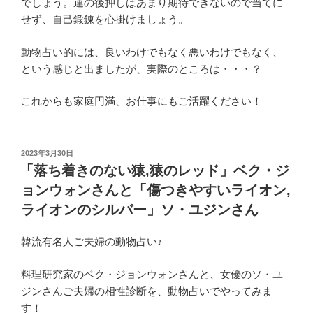
でしょう。運の後押しはあまり期待できないので当てに
せず、自己鍛錬を心掛けましょう。
動物占い的には、良いわけでもなく悪いわけでもなく、
という感じと出ましたが、実際のところは・・・？
これからも家庭円満、お仕事にもご活躍ください！
投
2023年3月30日
稿
「落ち着きのない猿,猿のレッド」ベク・ジ
日:
ョンウォンさんと「傷つきやすいライオン,
ライオンのシルバー」ソ・ユジンさん
韓流有名人ご夫婦の動物占い♪
料理研究家のベク・ジョンウォンさんと、女優のソ・ユ
ジンさんご夫婦の相性診断を、動物占いでやってみま
す！