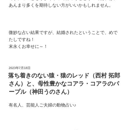
あんまり多くを期待しない方がいいかもしれません。
微妙な占い結果ですが、結婚されたということで、めで
たしですね！
末永くお幸せに～！
投
2023年7月18日
稿
落ち着きのない猿・猿のレッド（西村 拓郎
日:
さん）と、母性豊かなコアラ・コアラのパ
ープル（神田うのさん）
有名人、芸能人ご夫婦の動物占い♪