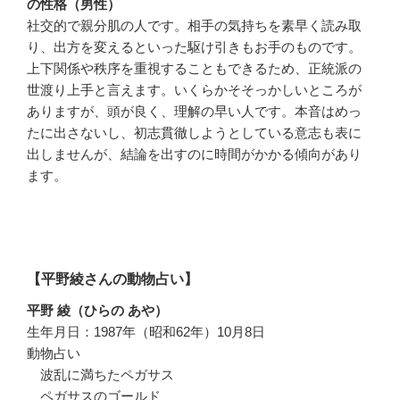
の性格（男性）
社交的で親分肌の人です。相手の気持ちを素早く読み取
り、出方を変えるといった駆け引きもお手のものです。
上下関係や秩序を重視することもできるため、正統派の
世渡り上手と言えます。いくらかそそっかしいところが
ありますが、頭が良く、理解の早い人です。本音はめっ
たに出さないし、初志貫徹しようとしている意志も表に
出しませんが、結論を出すのに時間がかかる傾向があり
ます。
【平野綾さんの動物占い】
平野 綾（ひらの あや）
生年月日：1987年（昭和62年）10月8日
動物占い
波乱に満ちたペガサス
ペガサスのゴールド