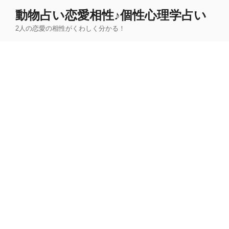
コ
動物占い恋愛相性♪個性心理学占い
ン
2人の恋愛の相性がくわしく分かる！
テ
ン
ツ
へ
ス
キ
ッ
プ