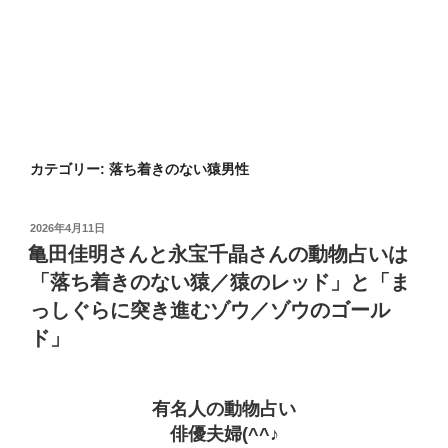
カテゴリー:
落ち着きのない猿男性
投
2026年4月11日
稿
亀田佳明さんと永宝千晶さんの動物占いは
日:
「落ち着きのない猿／猿のレッド」と「ま
っしぐらに突き進むゾウ／ゾウのゴール
ド」
有名人の動物占い
俳優夫婦(^^♪