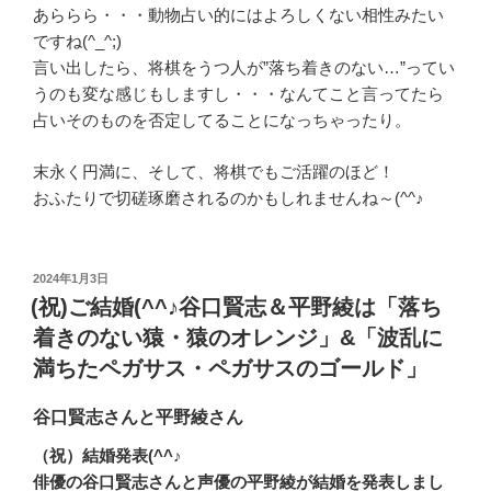
あららら・・・動物占い的にはよろしくない相性みたい
ですね(^_^;)
言い出したら、将棋をうつ人が”落ち着きのない…”ってい
うのも変な感じもしますし・・・なんてこと言ってたら
占いそのものを否定してることになっちゃったり。
末永く円満に、そして、将棋でもご活躍のほど！
おふたりで切磋琢磨されるのかもしれませんね～(^^♪
投
2024年1月3日
稿
(祝)ご結婚(^^♪谷口賢志＆平野綾は「落ち
日:
着きのない猿・猿のオレンジ」&「波乱に
満ちたペガサス・ペガサスのゴールド」
谷口賢志さんと平野綾さん
（祝）結婚発表(^^♪
俳優の谷口賢志さんと声優の平野綾が結婚を発表しまし