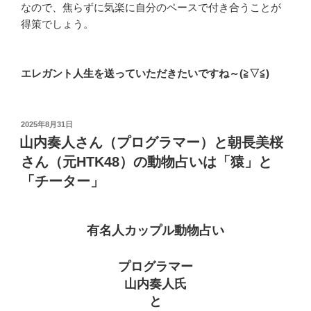
なので、焦らずに気楽に自分のペースで付き合うことが
得策でしょう。
エレガント人生を送っていただきたいですね～(≧▽≦)
投
2025年8月31日
稿
山内奏人さん（プログラマー）と朝長美桜
日:
さん（元HTK48）の動物占いは「猿」と
「チーター」
有名人カップル動物占い
プログラマー
山内奏人氏
と