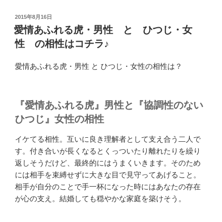
投
2015年8月16日
稿
愛情あふれる虎・男性 と ひつじ・女
日:
性 の相性はコチラ♪
愛情あふれる虎・男性 と ひつじ・女性の相性は？
『愛情あふれる虎』男性と『協調性のない
ひつじ』女性の相性
イケてる相性。互いに良き理解者として支え合う二人で
す。付き合いが長くなるとくっついたり離れたりを繰り
返しそうだけど、最終的にはうまくいきます。そのため
には相手を束縛せずに大きな目で見守ってあげること。
相手が自分のことで手一杯になった時にはあなたの存在
が心の支え。結婚しても穏やかな家庭を築けそう。