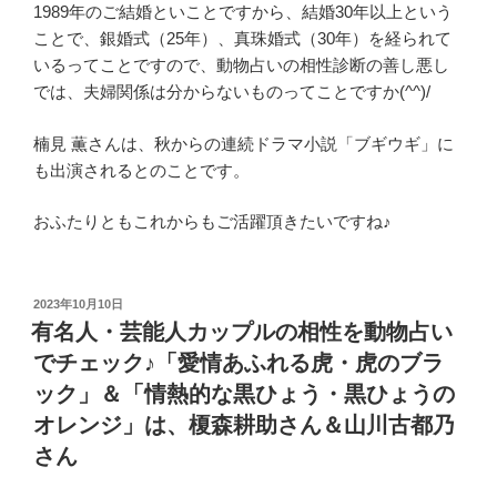
1989年のご結婚といことですから、結婚30年以上という
ことで、銀婚式（25年）、真珠婚式（30年）を経られて
いるってことですので、動物占いの相性診断の善し悪し
では、夫婦関係は分からないものってことですか(^^)/
楠見 薫さんは、秋からの連続ドラマ小説「ブギウギ」に
も出演されるとのことです。
おふたりともこれからもご活躍頂きたいですね♪
投
2023年10月10日
稿
有名人・芸能人カップルの相性を動物占い
日:
でチェック♪「愛情あふれる虎・虎のブラ
ック」＆「情熱的な黒ひょう・黒ひょうの
オレンジ」は、榎森耕助さん＆山川古都乃
さん