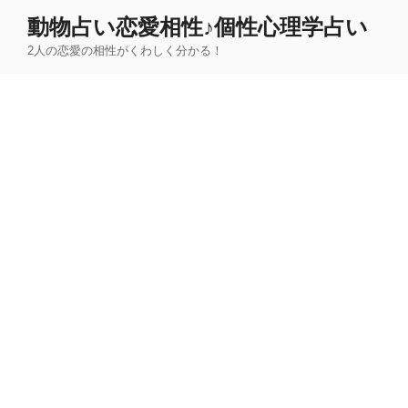
コ
動物占い恋愛相性♪個性心理学占い
ン
2人の恋愛の相性がくわしく分かる！
テ
ン
ツ
へ
ス
キ
ッ
プ