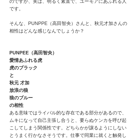
のですが、実は、明るく素直で、ユーモアにあふれる人
です。
そんな、PUNPPE（高田智央）さんと、秋元才加さんの
相性はどんな感じなんでしょうか？
PUNPEE（高田智央）
愛情あふれる虎
虎のブラック
と
秋元 才加
放浪の狼
狼のブルー
の相性
ある意味ではライバル的な存在である部分があるので、
ムキになって自己主張し合うと、要らぬケンカを呼び起
こしてしまう関係性です。どちらかが譲るようにしない
とうまく行かなさそうです。仕事で同業に就くと触発し