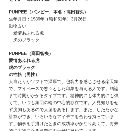
PUNPEE（パンピー、本名：高田智央）
生年月日：1986年（昭和61年）3月26日
動物占い
愛情あふれる虎
虎のブラック
PUNPEE（高田智央）
愛情あふれる虎
虎のブラック
の性格（男性）
人当たりがソフトで温厚で、包容力を感じさせる楽天家
で、マイペースで悠々とした印象を与える人です。結論
まで時間がかかるタイプです。精神的にも体力的にも強
くて、いつも集団の輪の中心的存在です。人見知りをせ
ず度胸もあるので人望をある目ます。また、したたかな
計算ができ、いろいろなアイデアを合わせ持っていま
す。物事を手掛けたときの成功率がかなり高くて、将来
的に大物になる可能性を十分に秘めています。