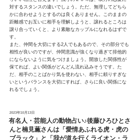
対するスタンスの違いでしょう。ただ、無理してどちら
かに合わせようとするのは良くありません。このままの
距離感でお互いに相手を理解しようと、譲れるところは
譲り合っていくと、より素敵なカップルになれるはずで
す。
また、仲間を大切にする2人でもあるので、その部分でも
相性が良いのですが、仲間意識が強くなり過ぎて排他的
にならないように気をつけましょう。開放した関係性が
保てれば、よい関係がどんどん流れ込みそうです。た
だ、相手のことばかり気を使わない、相手に頼りすぎな
いというバランスを大切にすれば、さらに良い関係にな
れるでしょう。
投
2023年10月13日
稿
有名人・芸能人の動物占い♪後藤ひろひとさ
日:
んと楠見薫さんは「愛情あふれる虎・虎の
ブラック」と「我が道を行くライオン・ラ