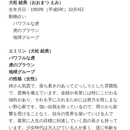
大松 絵美（おおまつ えみ）
生年月日：1993年（平成5年）10月4日
動物占い
パワフルな虎
虎のブラウン
地球グループ
エミリン（大松 絵美）
パワフルな虎
虎のブラウン
地球グループ
の性格（女性）
姉さん気質で、落ち着きのあってどっしりとした雰囲気
で、度胸を備えています。金銭や名誉には特にこだわる
傾向があり、それを手に入れるためには努力を惜しまな
い野心家です。強い自我を持っているので、周りから影
響を受けることなく、自分の世界を築いていける人で
す。着実に人生の目標に到達していく息の長さも持って
います。少女時代は大人びている人が多く、逆に年齢を