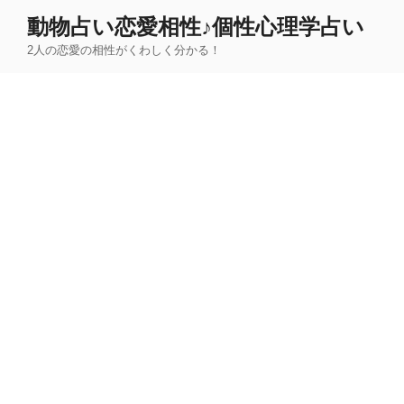
コ
動物占い恋愛相性♪個性心理学占い
ン
2人の恋愛の相性がくわしく分かる！
テ
ン
ツ
へ
ス
キ
ッ
プ