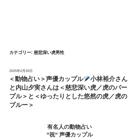
カテゴリー:
慈悲深い虎男性
投
2025年2月26日
稿
＜動物占い＞声優カップル
小林裕介さん
日:
と内山夕実さんは＜慈悲深い虎／虎のパー
プル＞と＜ゆったりとした悠然の虎／虎の
ブルー＞
有名人の動物占い
”祝” 声優カップル