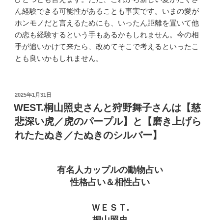
ん経験できる可能性があることも事実です。いまの愛が
ホンモノだと言えるためにも、いったん距離を置いて他
の恋も経験するという手もあるかもしれません。今の相
手が追いかけて来たら、改めてそこで考えるといったこ
とも良いかもしれません。
投
2025年1月31日
稿
WEST.桐山照史さんと狩野舞子さんは【慈
日:
悲深い虎／虎のパープル】と【磨き上げら
れたたぬき／たぬきのシルバー】
有名人カップルの動物占い
性格占い＆相性占い
ＷＥＳＴ.
桐山照史