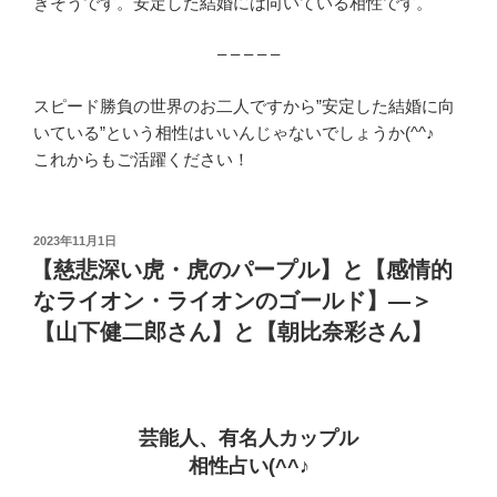
きそうです。安定した結婚には向いている相性です。
– – – – –
スピード勝負の世界のお二人ですから”安定した結婚に向
いている”という相性はいいんじゃないでしょうか(^^♪
これからもご活躍ください！
投
2023年11月1日
稿
【慈悲深い虎・虎のパープル】と【感情的
日:
なライオン・ライオンのゴールド】―＞
【山下健二郎さん】と【朝比奈彩さん】
芸能人、有名人カップル
相性占い(^^♪