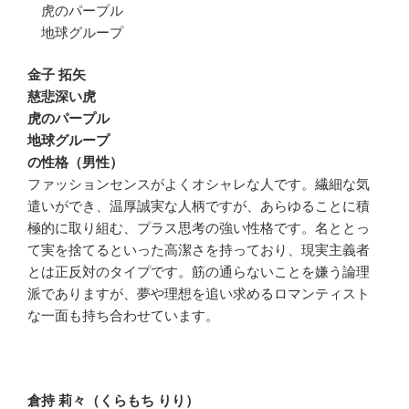
虎のパープル
地球グループ
金子 拓矢
慈悲深い虎
虎のパープル
地球グループ
の性格（男性）
ファッションセンスがよくオシャレな人です。繊細な気
遣いができ、温厚誠実な人柄ですが、あらゆることに積
極的に取り組む、プラス思考の強い性格です。名ととっ
て実を捨てるといった高潔さを持っており、現実主義者
とは正反対のタイプです。筋の通らないことを嫌う論理
派でありますが、夢や理想を追い求めるロマンティスト
な一面も持ち合わせています。
倉持 莉々（くらもち りり）