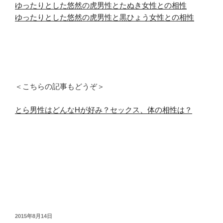
ゆったりとした悠然の虎男性とたぬき女性との相性
ゆったりとした悠然の虎男性と黒ひょう女性との相性
＜こちらの記事もどうぞ＞
とら男性はどんなHが好み？セックス、体の相性は？
投
2015年8月14日