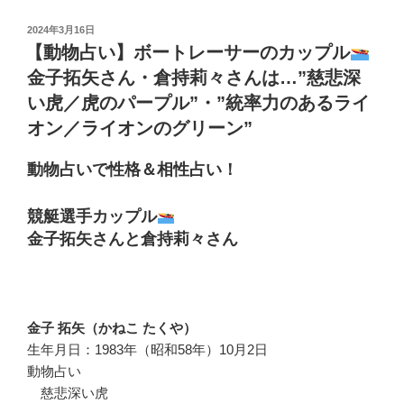
投
2024年3月16日
稿
【動物占い】ボートレーサーのカップル
日:
金子拓矢さん・倉持莉々さんは…”慈悲深
い虎／虎のパープル”・”統率力のあるライ
オン／ライオンのグリーン”
動物占いで性格＆相性占い！
競艇選手カップル
金子拓矢さんと倉持莉々さん
金子 拓矢（かねこ たくや）
生年月日：1983年（昭和58年）10月2日
動物占い
慈悲深い虎