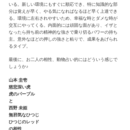
いる。新しい環境にもすぐに順応でき、特に知識的な部
分は覚えが早く、やる気になればなるほど早く上達でき
る。環境に左右されやすいため、幸福な時とダメな時が
交互にやってくる。内面的には頑固な面があり、イザと
なったら持ち前の精神的な強さで乗り切るパワーの持ち
主。意外なほどの押しの強さと粘りで、成果をあげられ
るタイプ。
最後に、お二人の相性、動物占い的にはどういう感じで
しょうか♪
山本 圭壱
慈悲深い虎
虎のパープル
と
西野 未姫
無邪気なひつじ
ひつじのレッド
の相性