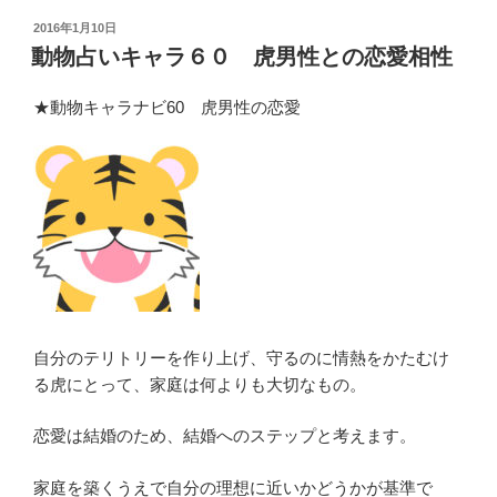
投
2016年1月10日
稿
動物占いキャラ６０ 虎男性との恋愛相性
日:
★動物キャラナビ60 虎男性の恋愛
自分のテリトリーを作り上げ、守るのに情熱をかたむけ
る虎にとって、家庭は何よりも大切なもの。
恋愛は結婚のため、結婚へのステップと考えます。
家庭を築くうえで自分の理想に近いかどうかが基準で