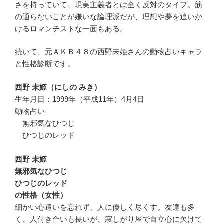
さを持っていて、現実主義者とは全く反対のタイプ。筋
の通らないことが嫌いな論理派だが、理想や夢を追いか
けるロマンチストな一面もある。
続いて、元ＡＫＢ４８の西野未姫さんの動物占いキャラ
と性格診断です。
西野 未姫（にしの みき）
生年月日：1999年（平成11年）4月4日
動物占い
無邪気なひつじ
ひつじのレッド
西野 未姫
無邪気なひつじ
ひつじのレッド
の性格（女性）
細かい心遣いを忘れず、人に優しく尽くす。友達も多
く、人付き合いも長いが、寂しがり屋で自立心に欠けて