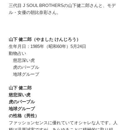
三代目 J SOUL BROTHERSの山下健二郎さんと、モデ
ル・女優の朝比奈彩さん。
山下 健二郎（やました けんじろう）
生年月日：1985年（昭和60年）5月24日
動物占い
慈悲深い虎
虎のパープル
地球グループ
山下 健二郎
慈悲深い虎
虎のパープル
地球グループ
の性格（男性）
ファッションセンスに優れていてオシャレな人です。人
柄は温厚誠実ですが、あらゆることに積極的に取り組