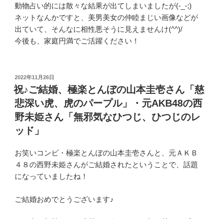
動物占い的には散々な結果が出てしまいましたが(-_-;)
ネットなんかですと、美男美女の仲睦まじい画像などが
出ていて、そんなに相性悪そうに見えませんけ(^^)/
今後も、家庭円満でご活躍ください！
投
2022年11月26日
稿
祝♪ご結婚、極楽とんぼの山本圭壱さん「慈
日:
悲深い虎、虎のパープル」・元AKB48の西
野未姫さん「無邪気なひつじ、ひつじのレ
ッド」
お笑いコンビ・極楽とんぼの山本圭壱さんと、元ＡＫＢ
４８の西野未姫さんがご結婚されたということで、話題
になっていましたね！
ご結婚おめでとうございます♪