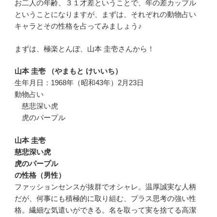
お二人の年齢、３１才差ということで、年の差カップル
ということになりますが、まずは、それぞれの動物占い
キャラとその性格を占ってみましょう♪
まずは、極楽とんぼ、山本 圭壱さんから！
山本 圭壱 （やまもと けいいち）
生年月日：1968年（昭和43年）2月23日
動物占い
慈悲深い虎
虎のパープル
山本 圭壱
慈悲深い虎
虎のパープル
の性格（男性）
ファッションセンスが抜群でオシャレ。温厚誠実な人柄
だが、何事にも積極的に取り組む、プラス思考の強い性
格。繊細な気遣いができる。名を取って実を捨てる高潔