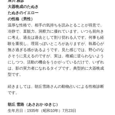
津川 雅彦
大器晩成のたぬき
たぬきのイエロー
の性格（男性）
温厚な性格で、相手の気持ちを読みとることが得意で、
冷静で、直観力、洞察力に優れています。いつも前向き
に考え、過去は過去として割り切れる人です。何事も経
験を重視し、理屈っぽいところがありますが、執着心が
無さ過ぎる感があるようです。見た感じでは、野心のな
さそうに見えるのですが、実は、権威に逆らわないよう
にしつつ、活動の機会をうかがっているだけで、いずれ
は、影の実力者になれるタイプです。典型的に大器晩成
型です。
続きましては、朝丘雪路さんの動物占いによる性格診断
です。
朝丘 雪路（あさおか ゆきじ）
生年月日：1935年（昭和10年）7月23日