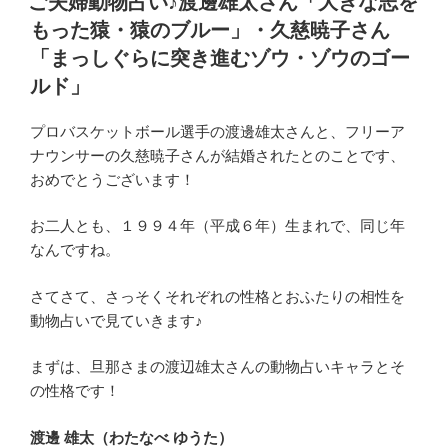
ご夫婦動物占い♪渡邊雄太さん「大きな志を
日:
もった猿・猿のブルー」・久慈暁子さん
「まっしぐらに突き進むゾウ・ゾウのゴー
ルド」
プロバスケットボール選手の渡邊雄太さんと、フリーア
ナウンサーの久慈暁子さんが結婚されたとのことです、
おめでとうございます！
お二人とも、１９９４年（平成６年）生まれで、同じ年
なんですね。
さてさて、さっそくそれぞれの性格とおふたりの相性を
動物占いで見ていきます♪
まずは、旦那さまの渡辺雄太さんの動物占いキャラとそ
の性格です！
渡邊 雄太（わたなべ ゆうた）