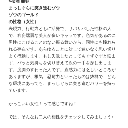
>松浦 亜弥
まっしぐらに突き進むゾウ
ゾウのゴールド
の性格（女性）
表現力、行動力ともに活発で、サバサバした性格の人
で、容姿端麗な美人が多いキャラです。色気があるのに
男性にこびることのない振る舞いから、同性にも憧れら
れる存在です。あらゆることに対して迷いなく思い切り
よく行動します。もし失敗したとしてもぐずぐずと悩ま
ず、パッと気持ちを切り替えて次の一手を探し出しま
す。度胸のすわった人です。直感力には乏しいところが
ありますが、根気、忍耐力といったものは抜群で、どん
な環境にあっても、まっしぐらに突き進むパワーを持っ
ています。
かっこいい女性！って感じですね！
では、そんなお二人の相性をチェックしてみましょう♪