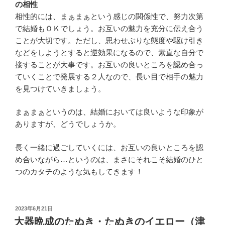
の相性
相性的には、まぁまぁという感じの関係性で、努力次第
で結婚もＯＫでしょう。お互いの魅力を充分に伝え合う
ことが大切です。ただし、思わせぶりな態度や駆け引き
などをしようとすると逆効果になるので、素直な自分で
接することが大事です。お互いの良いところを認め合っ
ていくことで発展する２人なので、長い目で相手の魅力
を見つけていきましょう。
まぁまぁというのは、結婚においては良いような印象が
ありますが、どうでしょうか。
長く一緒に過ごしていくには、お互いの良いところを認
め合いながら…というのは、まさにそれこそ結婚のひと
つのカタチのような気もしてきます！
投
2023年6月21日
稿
大器晩成のたぬき・たぬきのイエロー（津