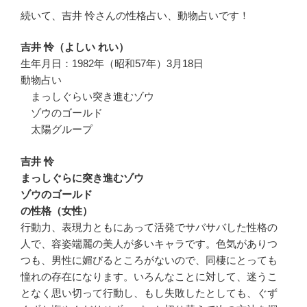
続いて、吉井 怜さんの性格占い、動物占いです！
吉井 怜（よしい れい）
生年月日：1982年（昭和57年）3月18日
動物占い
まっしぐらい突き進むゾウ
ゾウのゴールド
太陽グループ
吉井 怜
まっしぐらに突き進むゾウ
ゾウのゴールド
の性格（女性）
行動力、表現力ともにあって活発でサバサバした性格の
人で、容姿端麗の美人が多いキャラです。色気がありつ
つも、男性に媚びるところがないので、同棲にとっても
憧れの存在になります。いろんなことに対して、迷うこ
となく思い切って行動し、もし失敗したとしても、ぐず