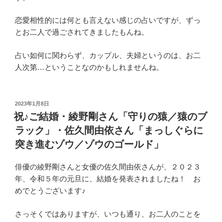
恋愛相性的には何とも言えない感じの占いですが、ずっ
とお二人で過ごされてきましたもんね。
占い如何に関わらず、カップル、夫婦というのは、お二
人次第…ということなのかもしれませんね。
投
2023年1月8日
稿
祝♪ご結婚・綾野剛さん「守りの猿／猿のブ
日:
ラック」・佐久間由依さん「まっしぐらに
突き進むゾウ／ゾウのゴールド」
俳優の綾野剛さんと女優の佐久間由依さんが、２０２３
年、令和５年の元旦に、結婚を発表されましたね！ お
めでとうございます♪
さっそくではありますが、いつも通り、お二人のことを