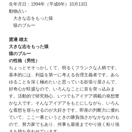
生年月日：1994年（平成6年）10月13日
動物占い
大きな志をもった猿
猿のブルー
渡邊 雄太
大きな志をもった猿
猿のブルー
の性格（男性）
ちょっとそそっかしくて、明るくフランクな人柄です。
基本的には、利益を第一に考える合理主義者です。あら
ゆることを深く極めたいと思っている欲張り屋さんで、
好奇心が旺盛なので、いろんなことに首を突っ込みま
す。活動的で研究熱心、いつでもアイデア満載の発想豊
かな人です。そんなアイデアをもとにしながら、いろん
な着想を巡らせるのが大好きです。即座の判断力に優れ
ていて、ここ一番というときの勝負強さがなかなかのも
ので、努力家でもあり、何事も最後までやり抜く粘り強
さも持ち合わせています。