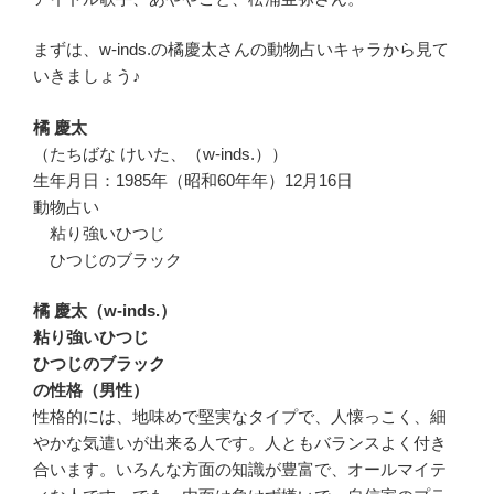
まずは、w-inds.の橘慶太さんの動物占いキャラから見て
いきましょう♪
橘 慶太
（たちばな けいた、（w-inds.））
生年月日：1985年（昭和60年年）12月16日
動物占い
粘り強いひつじ
ひつじのブラック
橘 慶太（w-inds.）
粘り強いひつじ
ひつじのブラック
の性格（男性）
性格的には、地味めで堅実なタイプで、人懐っこく、細
やかな気遣いが出来る人です。人ともバランスよく付き
合います。いろんな方面の知識が豊富で、オールマイテ