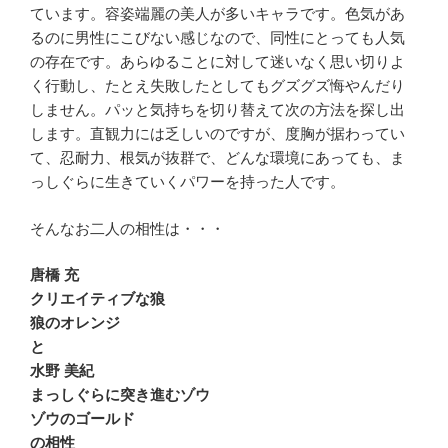
ています。容姿端麗の美人が多いキャラです。色気があ
るのに男性にこびない感じなので、同性にとっても人気
の存在です。あらゆることに対して迷いなく思い切りよ
く行動し、たとえ失敗したとしてもグズグズ悔やんだり
しません。パッと気持ちを切り替えて次の方法を探し出
します。直観力には乏しいのですが、度胸が据わってい
て、忍耐力、根気が抜群で、どんな環境にあっても、ま
っしぐらに生きていくパワーを持った人です。
そんなお二人の相性は・・・
唐橋 充
クリエイティブな狼
狼のオレンジ
と
水野 美紀
まっしぐらに突き進むゾウ
ゾウのゴールド
の相性