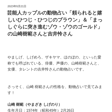
投
2023年9月21日
稿
芸能人カップルの動物占い「頼られると嬉
日:
しいひつじ・ひつじのブラウン」＆「まっ
しぐらに突き進むゾウ・ゾウのゴールド」
の山崎樹範さんと吉井怜さん
やましげ、しげめろ、ザキヤマ、ほのぼの、といった愛
称でも呼ばれている、俳優、声優の、山崎樹範さんと、
女優、タレントの吉井怜さんの動物占いです。
さっそく、山崎 樹範さんの性格を、動物占いで見てみま
す！
山崎 樹範（やまざき しげのり）
生年月日：1974年（昭和49年）2月26日