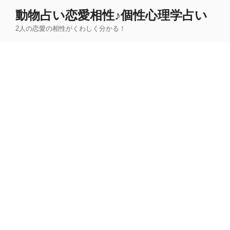
コ
動物占い恋愛相性♪個性心理学占い
ン
2人の恋愛の相性がくわしく分かる！
テ
ン
ツ
へ
ス
キ
ッ
プ