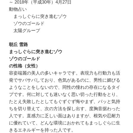
～ 2018年（平成30年）4月27日
動物占い
まっしぐらに突き進むゾウ
ゾウのゴールド
太陽グループ
朝丘 雪路
まっしぐらに突き進むゾウ
ゾウのゴールド
の性格（女性）
容姿端麗の美人の多いキャラです。表現力も行動力も活
発でサバサバしており、色気があるのに、男性に媚びる
ようなことをしないので、同性の憧れの存在になるタイ
プです。何に対しても迷いなく思い切った行動をとり、
たとえ失敗したとしてもぐずぐず悔やまず、パッと気持
ちを切り替えて、次の方法を探し出す、度胸音据わった
人です。直感力に乏しい面はありますが、根気や忍耐力
に優れていて、どんな環境におかれてもまっしぐらに生
きるエネルギーを持った人です。