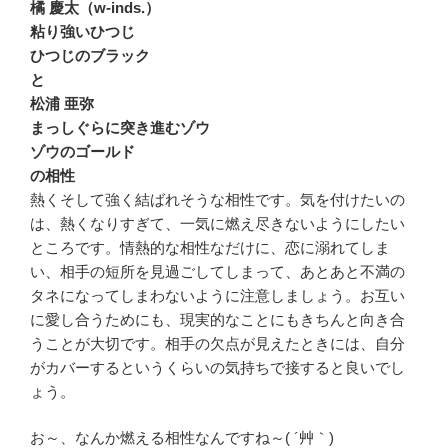
橘 慶太（w-inds.）
粘り強いひつじ
ひつじのブラック
と
松浦 亜弥
まっしぐらに突き進むゾウ
ゾウのゴールド
の相性
熱くそして強く結ばれそうな相性です。気を付けたいの
は、熱くなりすぎて、一気に燃え尽きないようにしたい
ところです。情熱的な相性なだけに、恋に溺れてしま
い、相手の短所を見過ごしてしまって、あとあと不満の
タネになってしまわないように注意しましょう。お互い
に愛し合うためにも、現実的なことにもきちんと向き合
うことが大切です。相手の欠点が見えたときには、自分
がカバーするというくらいの気持ちで接すると良いでし
ょう。
お～、なんか燃える相性なんですね～( ´艸｀)