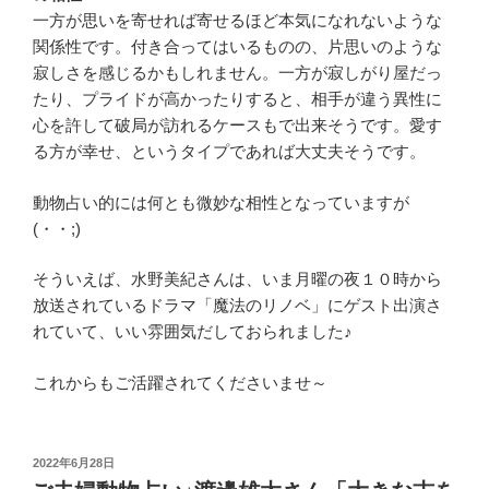
一方が思いを寄せれば寄せるほど本気になれないような
関係性です。付き合ってはいるものの、片思いのような
寂しさを感じるかもしれません。一方が寂しがり屋だっ
たり、プライドが高かったりすると、相手が違う異性に
心を許して破局が訪れるケースもで出来そうです。愛す
る方が幸せ、というタイプであれば大丈夫そうです。
動物占い的には何とも微妙な相性となっていますが
(・・;)
そういえば、水野美紀さんは、いま月曜の夜１０時から
放送されているドラマ「魔法のリノベ」にゲスト出演さ
れていて、いい雰囲気だしておられました♪
これからもご活躍されてくださいませ～
投
2022年6月28日
稿