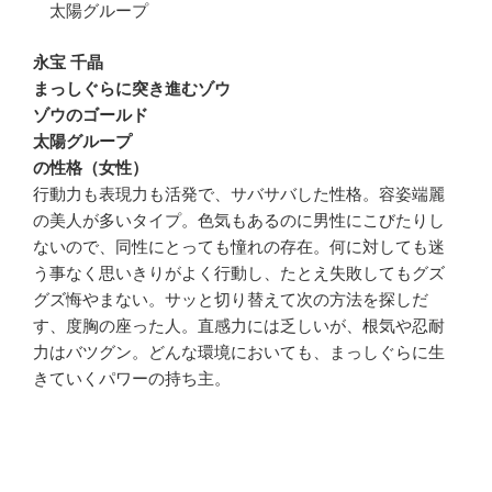
太陽グループ
永宝 千晶
まっしぐらに突き進むゾウ
ゾウのゴールド
太陽グループ
の性格（女性）
行動力も表現力も活発で、サバサバした性格。容姿端麗
の美人が多いタイプ。色気もあるのに男性にこびたりし
ないので、同性にとっても憧れの存在。何に対しても迷
う事なく思いきりがよく行動し、たとえ失敗してもグズ
グズ悔やまない。サッと切り替えて次の方法を探しだ
す、度胸の座った人。直感力には乏しいが、根気や忍耐
力はバツグン。どんな環境においても、まっしぐらに生
きていくパワーの持ち主。