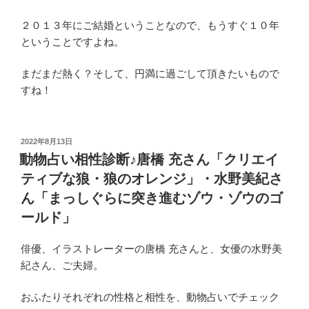
２０１３年にご結婚ということなので、もうすぐ１０年
ということですよね。
まだまだ熱く？そして、円満に過ごして頂きたいもので
すね！
投
2022年8月13日
稿
動物占い相性診断♪唐橋 充さん「クリエイ
日:
ティブな狼・狼のオレンジ」・水野美紀さ
ん「まっしぐらに突き進むゾウ・ゾウのゴ
ールド」
俳優、イラストレーターの唐橋 充さんと、女優の水野美
紀さん、ご夫婦。
おふたりそれぞれの性格と相性を、動物占いでチェック