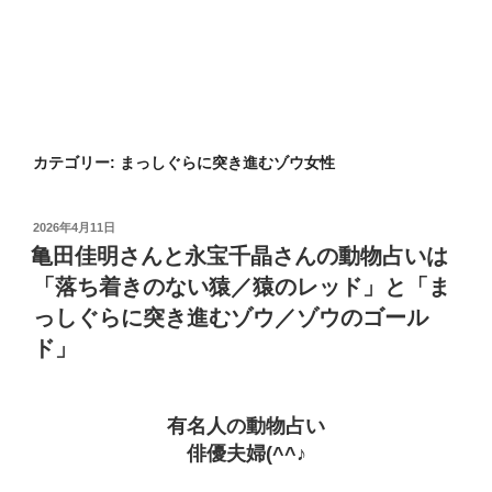
カテゴリー:
まっしぐらに突き進むゾウ女性
投
2026年4月11日
稿
亀田佳明さんと永宝千晶さんの動物占いは
日:
「落ち着きのない猿／猿のレッド」と「ま
っしぐらに突き進むゾウ／ゾウのゴール
ド」
有名人の動物占い
俳優夫婦(^^♪