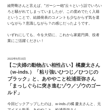
綾野剛さんと言えば、”ガーシー砲”云々という話でいろい
ろと騒がれてしまっていましたが、この度めでたく入籍
ということで、結婚発表のコメントも少なからず気を遣
いながら？意識しながら？の感じだったようです。
いずれにしても、今を大切に、これから家庭円満、役者
業にご活躍ください！
投
2022年9月15日
稿
【ご夫婦の動物占い相性占い】橘慶太さん
日:
（w-inds.）「粘り強いひつじ／ひつじの
ブラック」と、あややこと松浦亜弥さん
「まっしぐらに突き進むゾウ／ゾウのゴー
ルド」
今回ピックアップしたのは、w-inds.の橘 慶太さんと、元
アイドル歌手、あややこと、松浦亜弥さん。