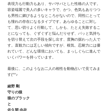
表現力も行動力もあり、サバサバとした性格の人です。
容姿端麗で美人の多いキャラで、かつ、色気もありつつ
も男性に媚びるようなところがないので、同性にとって
も憧れの存在になるタイプです。あらゆることに対し
て、思い切りよく行動して、しかも、たとえ失敗するこ
とになっても、ぐずぐずと悩んだりせず、パッと気持ち
を切り替えて次の手段を探し出す、度胸の据わった人で
す。直観力には乏しい傾向ですが、根気、忍耐力には優
れていて、どんな環境においても、まっしぐらに進んで
いくパワーを持っています。
最後に、このようなお二人の相性を動物占いで見てみま
す(^^♪
綾野 剛
守りの猿
猿のブラック
と
佐久間 由衣