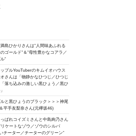
村
満島ひかりさんは”人間味あふれる
のゴールド”＆”母性豊かなコアラ／
ル”
プルYouTuberのキムイオハウス
イオさんは「物静かなひつじ／ひつじ
＆「落ち込みの激しい黒ひょう／黒ひ
ル」
プルと黒ひょうのブラック＞＞＞神尾
＆平手友梨奈さん(元欅坂46)
あっぱれコイズミさんと中島絢乃さん
”デリケートなゾウ／ゾウのシルバ
強いチーター／チーターのグリーン”