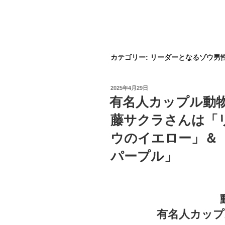
カテゴリー:
リーダーとなるゾウ男
投
2025年4月29日
稿
有名人カップル動
日:
藤サクラさんは「
ウのイエロー」＆
パープル」
有名人カップ