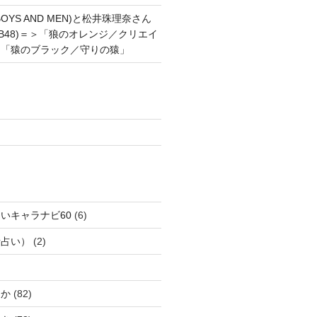
OYS AND MEN)と松井珠理奈さん
AKB48)＝＞「狼のオレンジ／クリエイ
と「猿のブラック／守りの猿」
いキャラナビ60
(6)
話占い）
(2)
じか
(82)