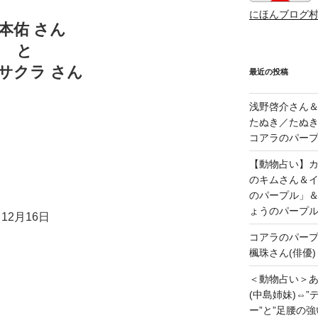
にほんブログ
本佑 さん
と
サクラ さん
最近の投稿
浅野啓介さん＆
たぬき／たぬき
コアラのパープ
【動物占い】カッ
のキムさん＆
のパープル」
ょうのパープ
12月16日
コアラのパー
楓珠さん(俳優)
＜動物占い＞
(中島姉妹)⇔
ー”と”足腰の