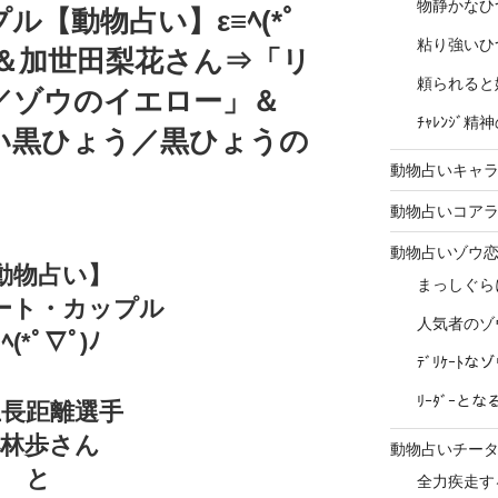
物静かなひ
【動物占い】ε≡ﾍ(*ﾟ
粘り強いひ
ん＆加世田梨花さん⇒「リ
頼られると
／ゾウのイエロー」＆
ﾁｬﾚﾝｼﾞ
い黒ひょう／黒ひょうの
動物占いキャラ
動物占いコア
動物占いゾウ
動物占い】
まっしぐら
ート・カップル
人気者のゾ
≡ﾍ(*ﾟ∇ﾟ)ﾉ
ﾃﾞﾘｹｰﾄ
ﾘｰﾀﾞｰと
上長距離選手
小林歩さん
動物占いチー
と
全力疾走す