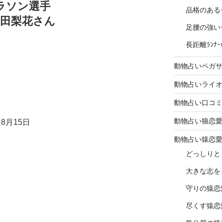
ラソン選手
品格のある
世田梨花さん
足腰の強い
長距離ﾗﾝ
動物占いペガ
動物占いライ
動物占い口コ
動物占い狼恋
8月15日
動物占い猿恋
どっしりと
大きな志を
守りの猿恋
尽くす猿恋