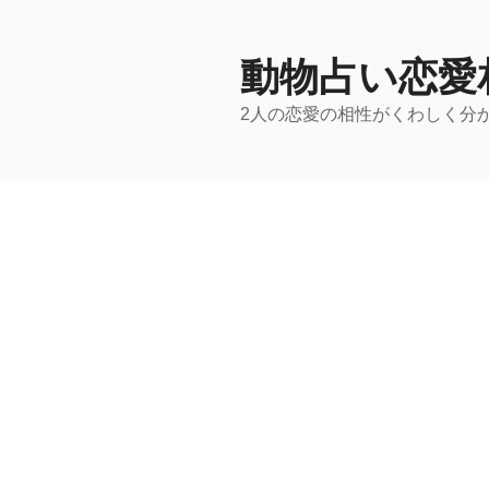
コ
ン
テ
動物占い恋愛
ン
2人の恋愛の相性がくわしく分
ツ
へ
ス
キ
ッ
プ