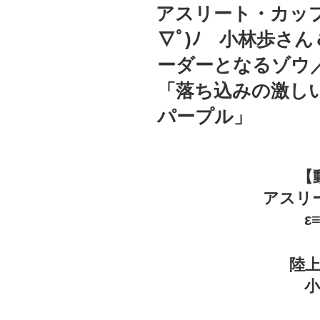
稿
アスリート・カップル
日:
∇ﾟ)ﾉ 小林歩さ
ーダーとなるゾウ
「落ち込みの激し
パープル」
【
アスリ
ε
陸