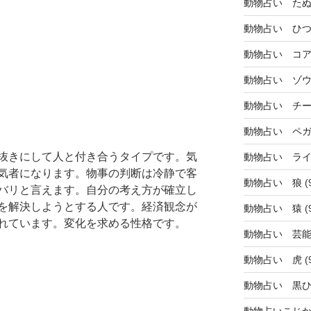
動物占い た
動物占い ひ
動物占い コ
動物占い ゾ
動物占い チ
動物占い ペ
抜きにして人と付き合うタイプです。気
動物占い ラ
気者になります。物事の判断は冷静で客
動物占い 狼
(
バリと言えます。自分の考え方が確立し
を解決しようとする人です。経済観念が
動物占い 猿
(
れています。変化を求める性格です。
動物占い 芸
動物占い 虎
(
動物占い 黒
動物占いこじ