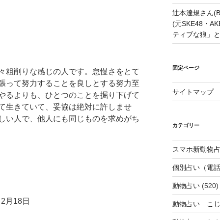
辻本達規さん(B
(元SKE48・
ティブな狼」
固定ページ
々粗削りな感じの人です。怠慢さをとて
張って努力することを良しとする努力至
サイトマップ
やるよりも、ひとつのことを掘り下げて
て生きていて、妥協は絶対に許しませ
しい人で、他人にも同じものを求めがち
カテゴリー
スマホ新動物占
個別占い（電
動物占い
(520)
）
2月18日
動物占い こ