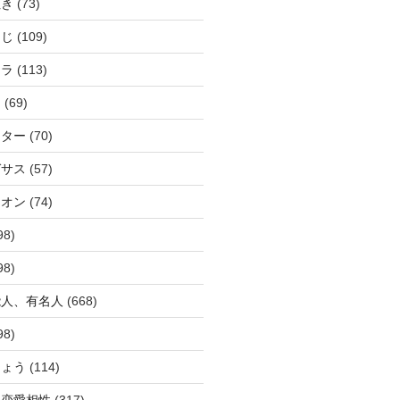
ぬき
(73)
つじ
(109)
アラ
(113)
ウ
(69)
ーター
(70)
ガサス
(57)
イオン
(74)
98)
98)
能人、有名人
(668)
98)
ひょう
(114)
か恋愛相性
(317)