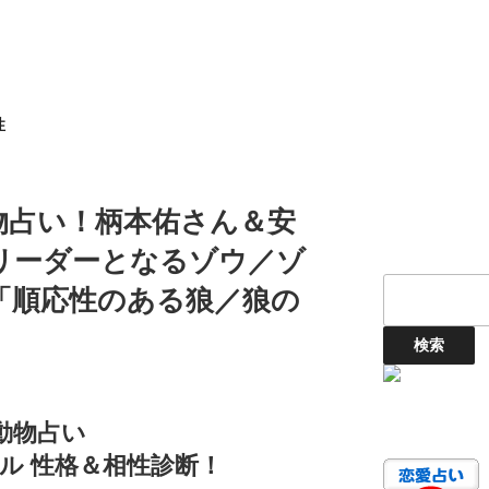
性
物占い！柄本佑さん＆安
リーダーとなるゾウ／ゾ
「順応性のある狼／狼の
動物占い
ル 性格＆相性診断！