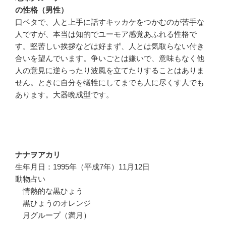
の性格（男性）
口ベタで、人と上手に話すキッカケをつかむのが苦手な
人ですが、本当は知的でユーモア感覚あふれる性格で
す。堅苦しい挨拶などは好まず、人とは気取らない付き
合いを望んでいます。争いごとは嫌いで、意味もなく他
人の意見に逆らったり波風を立てたりすることはありま
せん。ときに自分を犠牲にしてまでも人に尽くす人でも
あります。大器晩成型です。
ナナヲアカリ
生年月日：1995年（平成7年）11月12日
動物占い
情熱的な黒ひょう
黒ひょうのオレンジ
月グループ（満月）