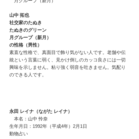
月グループ（新月）
山中 拓也
社交家のたぬき
たぬきのグリーン
月グループ（新月）
の性格（男性）
素直な性格で、真面目で飾り気がない人です。老舗や伝
統という言葉に弱く、見かけ倒しのカッコ良さには一切
興味を示しません。粘り強く弱音を吐きません。気配り
のできる人です。
永田 レイナ（ながた レイナ）
本名：山中 怜奈
生年月日：1992年（平成4年）2月1日
動物占い