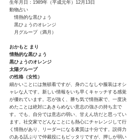
生年月日：1989年（平成元年）12月13日
動物占い
情熱的な黒ひょう
黒ひょうのオレンジ
月グループ（満月）
おかもと まり
情熱的な黒ひょう
黒ひょうのオレンジ
太陽グループ
の性格（女性）
細かいことには無頓着ですが、身のこなしや服装はオシ
ャレな人です。新しい情報をいち早くキャッチする感覚
が優れています。芯が強く、勝ち気で情熱家で、一度決
めたことは絶対にあきらめない意志の強さの持ち主で
す。でも、自分では意志の弱い、甘えん坊だと思ってい
ます。社交家でどんなことにも熱心にチャレンジして行
く情熱があり、リーダーになる素質は十分です。説得力
のある話ぶりで仲裁役にもピッタリですが、押しが弱い