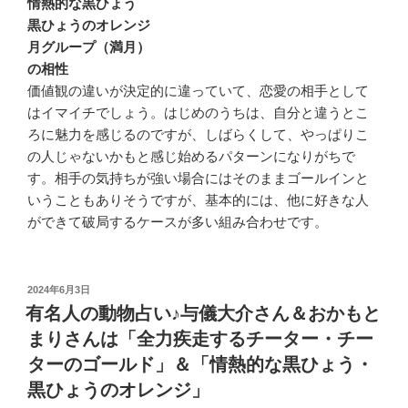
情熱的な黒ひょう
黒ひょうのオレンジ
月グループ（満月）
の相性
価値観の違いが決定的に違っていて、恋愛の相手として
はイマイチでしょう。はじめのうちは、自分と違うとこ
ろに魅力を感じるのですが、しばらくして、やっぱりこ
の人じゃないかもと感じ始めるパターンになりがちで
す。相手の気持ちが強い場合にはそのままゴールインと
いうこともありそうですが、基本的には、他に好きな人
ができて破局するケースが多い組み合わせです。
投
2024年6月3日
稿
有名人の動物占い♪与儀大介さん＆おかもと
日:
まりさんは「全力疾走するチーター・チー
ターのゴールド」＆「情熱的な黒ひょう・
黒ひょうのオレンジ」