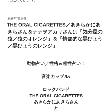
投
2025年7月10日
稿
THE ORAL CIGARETTES／あきらかにあ
日:
きらさん＆ナナヲアカリさんは「気分屋の
猿／猿のオレンジ」＆「情熱的な黒ひょう
／黒ひょうのレンジ」
動物占い／性格＆相性占い！
音楽カップル♪
ロックバンド
THE ORAL CIGARETTES
あきらかにあきらさん
と