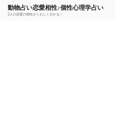
コ
動物占い恋愛相性♪個性心理学占い
ン
2人の恋愛の相性がくわしく分かる！
テ
ン
ツ
へ
ス
キ
ッ
プ