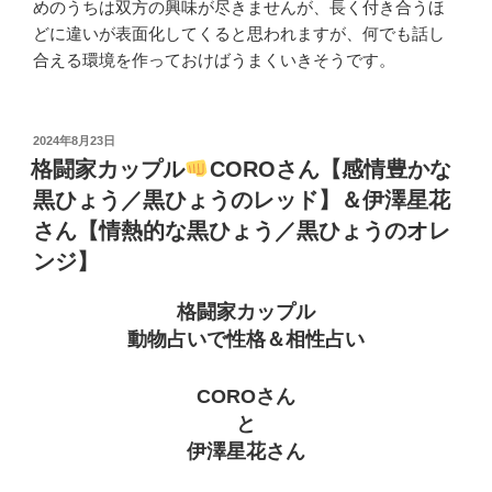
めのうちは双方の興味が尽きませんが、長く付き合うほ
どに違いが表面化してくると思われますが、何でも話し
合える環境を作っておけばうまくいきそうです。
投
2024年8月23日
稿
格闘家カップル
COROさん【感情豊かな
日:
黒ひょう／黒ひょうのレッド】＆伊澤星花
さん【情熱的な黒ひょう／黒ひょうのオレ
ンジ】
格闘家カップル
動物占いで性格＆相性占い
COROさん
と
伊澤星花さん