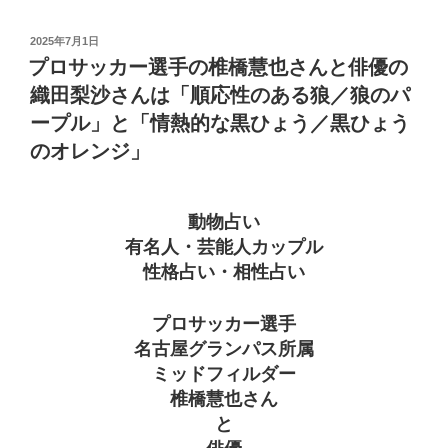
投
2025年7月1日
稿
プロサッカー選手の椎橋慧也さんと俳優の
日:
織田梨沙さんは「順応性のある狼／狼のパ
ープル」と「情熱的な黒ひょう／黒ひょう
のオレンジ」
動物占い
有名人・芸能人カップル
性格占い・相性占い
プロサッカー選手
名古屋グランパス所属
ミッドフィルダー
椎橋慧也さん
と