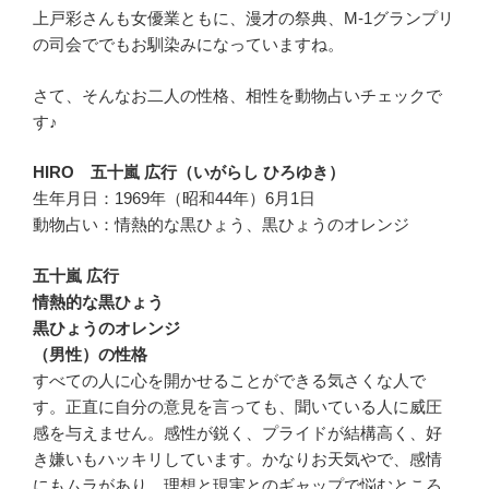
上戸彩さんも女優業ともに、漫才の祭典、M-1グランプリ
の司会ででもお馴染みになっていますね。
さて、そんなお二人の性格、相性を動物占いチェックで
す♪
HIRO 五十嵐 広行（いがらし ひろゆき）
生年月日：1969年（昭和44年）6月1日
動物占い：情熱的な黒ひょう、黒ひょうのオレンジ
五十嵐 広行
情熱的な黒ひょう
黒ひょうのオレンジ
（男性）の性格
すべての人に心を開かせることができる気さくな人で
す。正直に自分の意見を言っても、聞いている人に威圧
感を与えません。感性が鋭く、プライドが結構高く、好
き嫌いもハッキリしています。かなりお天気やで、感情
にもムラがあり、理想と現実とのギャップで悩むところ