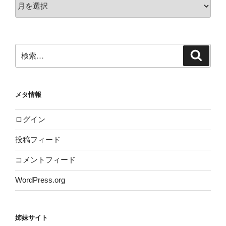
ア
ー
カ
イ
ブ
検
検
索
索:
メタ情報
ログイン
投稿フィード
コメントフィード
WordPress.org
姉妹サイト