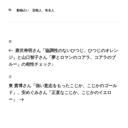
カ
動物占い 芸能人、有名人
テ
ゴ
リ
ー
投
前
前
稿
の
唐沢寿明さん「協調性のないひつじ、ひつじのオレン
ナ
投
ジ」と山口智子さん「夢とロマンのコアラ、コアラのブ
ビ
稿
ルー」の相性チェック♪
ゲ
次
次
ー
の
シ
東 貴博さん「強い意志をもったこじか、こじかのゴール
投
ド」、安めぐみさん「正直なこじか、こじかのイエロ
ョ
稿
ー」
ン