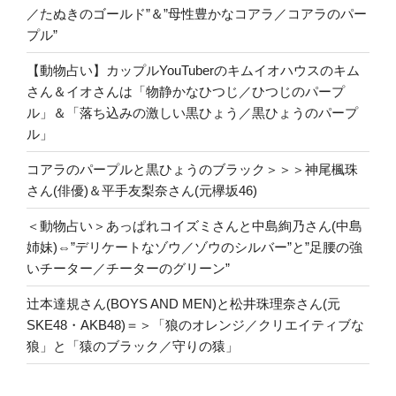
／たぬきのゴールド”＆”母性豊かなコアラ／コアラのパー
プル”
【動物占い】カップルYouTuberのキムイオハウスのキム
さん＆イオさんは「物静かなひつじ／ひつじのパープ
ル」＆「落ち込みの激しい黒ひょう／黒ひょうのパープ
ル」
コアラのパープルと黒ひょうのブラック＞＞＞神尾楓珠
さん(俳優)＆平手友梨奈さん(元欅坂46)
＜動物占い＞あっぱれコイズミさんと中島絢乃さん(中島
姉妹)⇔”デリケートなゾウ／ゾウのシルバー”と”足腰の強
いチーター／チーターのグリーン”
辻本達規さん(BOYS AND MEN)と松井珠理奈さん(元
SKE48・AKB48)＝＞「狼のオレンジ／クリエイティブな
狼」と「猿のブラック／守りの猿」