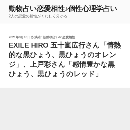
コ
動物占い恋愛相性♪個性心理学占い
ン
2人の恋愛の相性がくわしく分かる！
テ
ン
ツ
投
2021年8月16日
投稿者:
新動物占い60恋愛相性
へ
稿
EXILE HIRO 五十嵐広行さん「情熱
ス
日:
キ
的な黒ひょう、黒ひょうのオレン
ッ
ジ」、上戸彩さん「感情豊かな黒
プ
ひょう、黒ひょうのレッド」